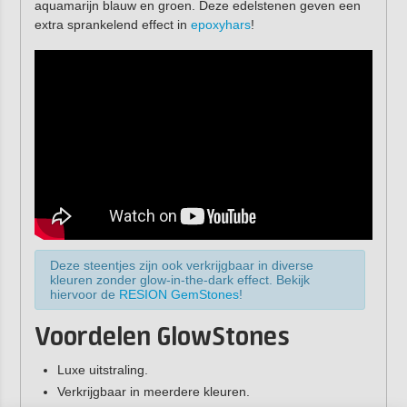
aquamarijn blauw en groen. Deze edelstenen geven een
extra sprankelend effect in
epoxyhars
!
Deze steentjes zijn ook verkrijgbaar in diverse
kleuren zonder glow-in-the-dark effect. Bekijk
hiervoor de
RESION GemStones
!
Voordelen GlowStones
Luxe uitstraling.
Verkrijgbaar in meerdere kleuren.