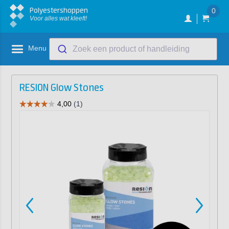
Polyestershoppen
0
Voor alles wat kleeft!
Menu
Zoek een product of handleiding
RESION Glow Stones