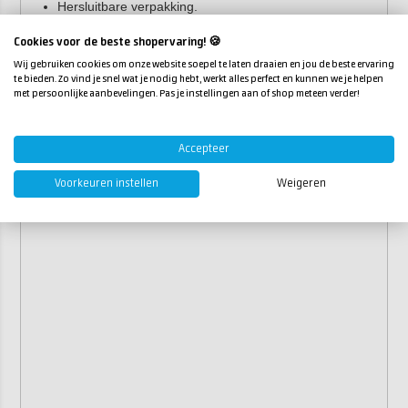
Hersluitbare verpakking.
Zeer geschikt voor het maken van geodes, orgonites
Cookies voor de beste shopervaring! 🍪
en schilderijen.
Wij gebruiken cookies om onze website soepel te laten draaien en jou de beste ervaring
Eigenschappen
te bieden. Zo vind je snel wat je nodig hebt, werkt alles perfect en kunnen we je helpen
met persoonlijke aanbevelingen. Pas je instellingen aan of shop meteen verder!
Verpakking:
200 gram, 600 gram en 1,2 kg
Kleuren:
Accepteer
Groen
Voorkeuren instellen
Weigeren
Kobaltblauw (donker)
Aquamarijn blauw (licht)