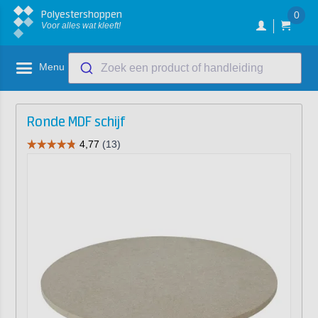
Polyestershoppen
0
Voor alles wat kleeft!
Menu
Zoek een product of handleiding
Ronde MDF schijf