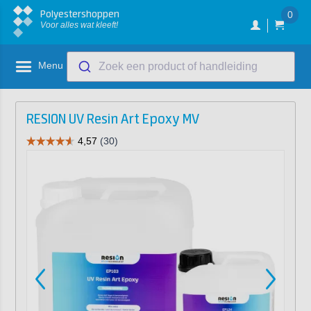
Polyestershoppen
0
Voor alles wat kleeft!
Menu
Zoek een product of handleiding
RESION UV Resin Art Epoxy MV