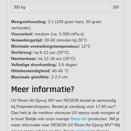
300 kg
200 kg
Mengverhouding:
2:1 (100 gram hars, 50 gram
verharder)
Viscositeit:
medium (ca. 5.000 mPa.s)
Verwerkingstijd:
30-60 minuten bij 20°C
Minimale verwerkingstemperatuur:
12°C
Stofdroog:
na 6-12 uur (20°C)
Hanteerbaar:
na 12-18 uur (20°C)
Volledige doorharding:
3-5 dagen
Hittebestendigheid:
40-45 °C
Maximale gietdikte:
2-2,5 cm
Meer informatie?
UV Resin Art Epoxy MV van RESION bestel je eenvoudig
bij Polyestershoppen. Bestel je vandaag voor 17:00 uur?
Dan heb je de medium visceuze UV epoxy vaak morgen al
in huis! Bekijk ook onze overige
Resin Art
producten. Wil je
meer informatie over RESION UV Resin Art Epoxy MV? Wij