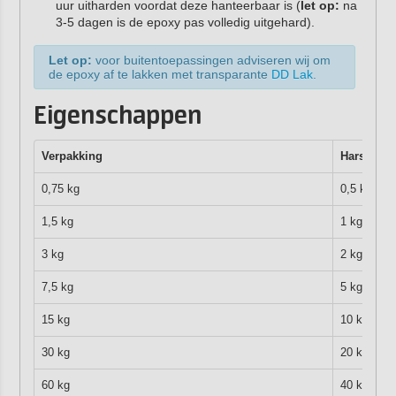
uur uitharden voordat deze hanteerbaar is (
let op:
na
3-5 dagen is de epoxy pas volledig uitgehard).
Let op:
voor buitentoepassingen adviseren wij om
de epoxy af te lakken met transparante
DD Lak
.
Eigenschappen
Verpakking
Hars (EP 
0,75 kg
0,5 kg
1,5 kg
1 kg
3 kg
2 kg
7,5 kg
5 kg
15 kg
10 kg
30 kg
20 kg
60 kg
40 kg