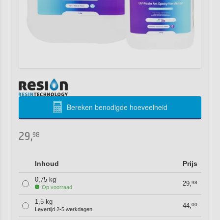
Bereken benodigde hoeveelheid
29,
98
Inhoud
Prijs
0,75 kg
29,
98
Op voorraad
1,5 kg
44,
00
Levertijd 2-5 werkdagen