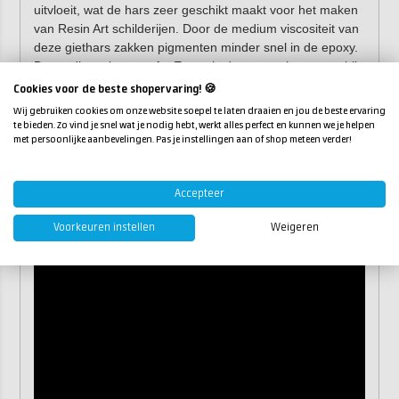
uitvloeit, wat de hars zeer geschikt maakt voor het maken
van Resin Art schilderijen. Door de medium viscositeit van
deze giethars zakken pigmenten minder snel in de epoxy.
De medium visceuze Art Epoxy is daarom ook erg geschikt
als je gaat werken met alcohol inkten (zoals
Piñata
). Met
Cookies voor de beste shopervaring! 🍪
een föhn of
heatgun
kun je de plaatsing van de pigmenten
Wij gebruiken cookies om onze website soepel te laten draaien en jou de beste ervaring
beïnvloeden.
te bieden. Zo vind je snel wat je nodig hebt, werkt alles perfect en kunnen we je helpen
met persoonlijke aanbevelingen. Pas je instellingen aan of shop meteen verder!
Tip:
ben je op zoek naar een kunst epoxyhars die
dikker of juist dunner uitvloeit? Bekijk dan
onze
RESION UV Resin Art Epoxy LV
(lage
Accepteer
viscositeit) of de
RESION UV Resin Art Epoxy HV
(hoge viscositeit).
Voorkeuren instellen
Weigeren