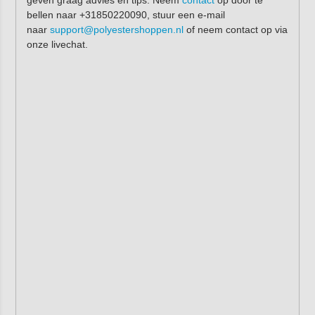
geven graag advies en tips. Neem
contact
op door te
bellen naar +31850220090, stuur een e-mail
naar
support@polyestershoppen.nl
of neem contact op via
onze livechat.