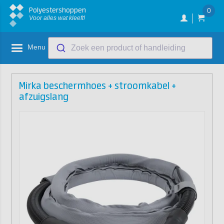
Polyestershoppen
0
Voor alles wat kleeft!
Menu
Zoek een product of handleiding
Mirka beschermhoes + stroomkabel +
afzuigslang