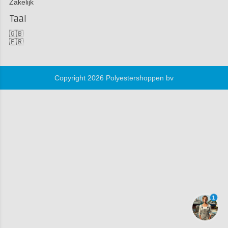
Zakelijk
Taal
🇬🇧
🇫🇷
Copyright 2026 Polyestershoppen bv
1