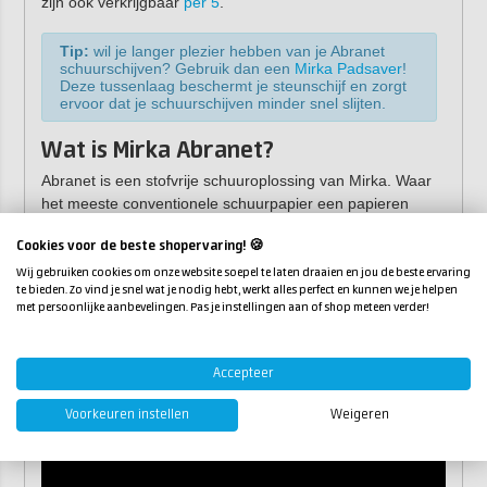
zijn ook verkrijgbaar
per 5
.
Tip:
wil je langer plezier hebben van je Abranet
schuurschijven? Gebruik dan een
Mirka Padsaver
!
Deze tussenlaag beschermt je steunschijf en zorgt
ervoor dat je schuurschijven minder snel slijten.
Wat is Mirka Abranet?
Abranet is een stofvrije schuuroplossing van Mirka. Waar
het meeste conventionele schuurpapier een papieren
achterkant heeft, heeft Mirka Abranet een netstructuur.
Cookies voor de beste shopervaring! 🍪
Hierdoor kan het stof vele malen beter worden afgevoerd.
Dit resulteert in een uiterst efficiënte stofverwijdering op
Wij gebruiken cookies om onze website soepel te laten draaien en jou de beste ervaring
te bieden. Zo vind je snel wat je nodig hebt, werkt alles perfect en kunnen we je helpen
het gereedschap die zowel de werkkwaliteit als de
met persoonlijke aanbevelingen. Pas je instellingen aan of shop meteen verder!
werkomgeving verbetert. Dit maakt Mirka Abranet Ace een
must-have bij het stofvrij schuren.
Accepteer
Voorkeuren instellen
Weigeren