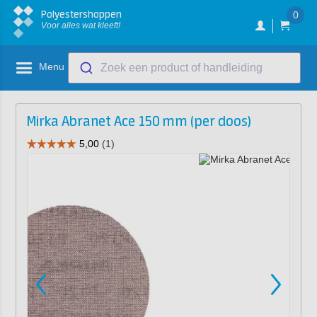
Polyestershoppen
0
Voor alles wat kleeft!
Menu
Zoek een product of handleiding
Mirka Abranet Ace 150 mm (per doos)