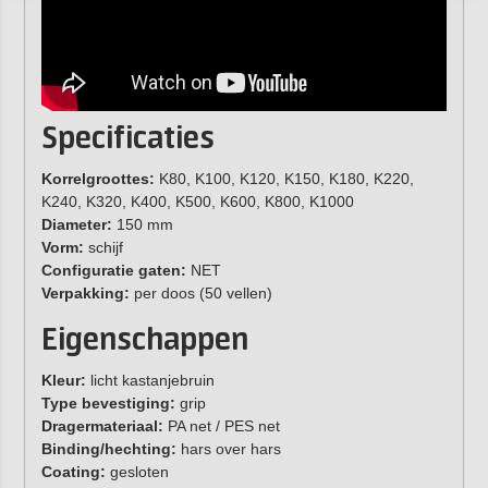
Specificaties
Korrelgroottes:
K80, K100, K120, K150, K180, K220,
K240, K320, K400, K500, K600, K800, K1000
Diameter:
150 mm
Vorm:
schijf
Configuratie gaten:
NET
Verpakking:
per doos (50 vellen)
Eigenschappen
Kleur:
licht kastanjebruin
Type bevestiging:
grip
Dragermateriaal:
PA net / PES net
Binding/hechting:
hars over hars
Coating:
gesloten