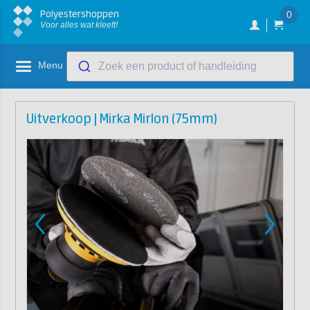
Polyestershoppen
0
Voor alles wat kleeft!
Menu
Zoek een product of handleiding
Uitverkoop | Mirka Mirlon (75mm)