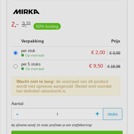
2,-
3,
99
50% korting
Verpakking
Prijs
per stuk
€ 2,00
€ 3,99
Op voorraad
per 5 stuks
€ 9,50
€ 18,98
Op voorraad
Wacht niet te lang:
de voorraad van dit product
wordt niet opnieuw aangevuld. Bestel snel voordat
het definitief uitverkocht is.
Aantal
-
+
stuks
Bij afname vanaf 20 stuks profiteer je van staffelkorting!