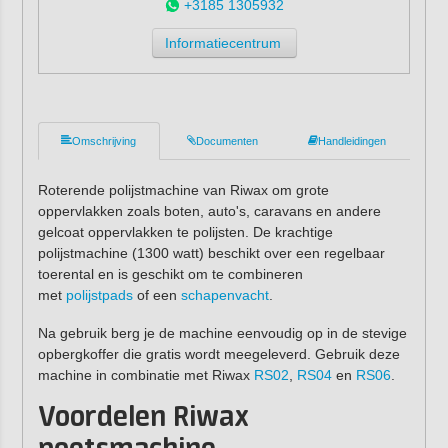
+3185 1305932
Informatiecentrum
Omschrijving
Documenten
Handleidingen
Roterende polijstmachine van Riwax om grote
oppervlakken zoals boten, auto's, caravans en andere
gelcoat oppervlakken te polijsten. De krachtige
polijstmachine (1300 watt) beschikt over een regelbaar
toerental en is geschikt om te combineren
met
polijstpads
of een
schapenvacht
.
Na gebruik berg je de machine eenvoudig op in de stevige
opbergkoffer die gratis wordt meegeleverd. Gebruik deze
machine in combinatie met Riwax
RS02
,
RS04
en
RS06
.
Voordelen Riwax