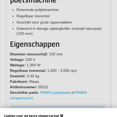
poetsmachine
Roterende polijstmachine.
Regelbaar toerental.
Geschikt voor grote oppervlakken.
Geleverd in stevige opbergkoffer inclusief steunpad
(150 mm).
Eigenschappen
Diameter steunschijf:
150 mm
Voltage:
230 V
Wattage:
1.300 W
Regelbaar toerental:
1.000 - 3.000 rpm
Gewicht:
3,45 kg
Fabrikant:
Riwax
Artikelnummer:
05511
Geschikte pads:
RIWAX polijstpads
of
RIWAX
schapenvacht
Gebruik de
kleine RIWAX polijstmachine
voor het
polijsten van kleine boten tot 5 meter.
Cookies voor de beste shopervaring! 🍪