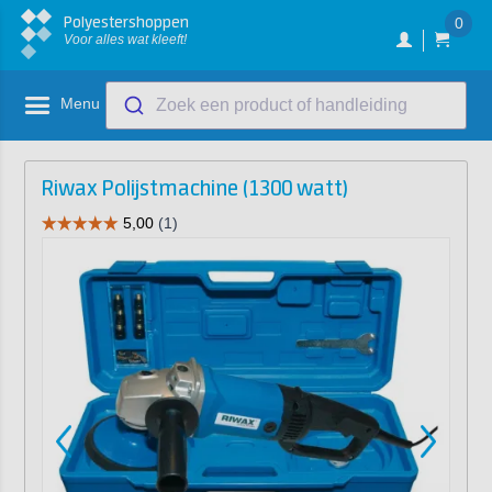
Polyestershoppen
0
Voor alles wat kleeft!
Menu
Zoek een product of handleiding
Riwax Polijstmachine (1300 watt)