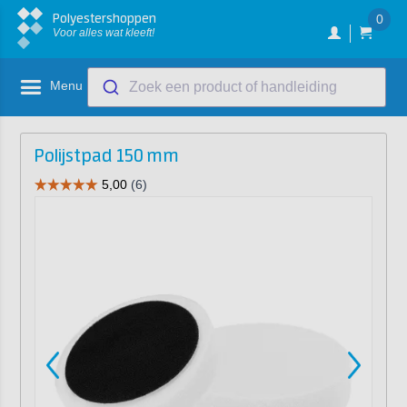
Polyestershoppen
0
Voor alles wat kleeft!
Menu
Zoek een product of handleiding
Polijstpad 150 mm