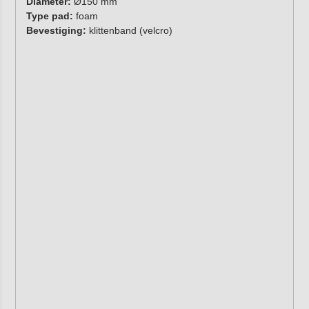
Diameter:
Ø150 mm
Type pad:
foam
Bevestiging:
klittenband (velcro)