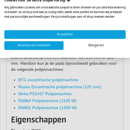
Cookies voor de beste shopervaring! 🍪
Kwalitatieve schuimpads door het stevig foam.
Wij gebruiken cookies om onze website soepel te laten draaien en jou de beste ervaring
Eenvoudige klittenband bevestiging.
te bieden. Zo vind je snel wat je nodig hebt, werkt alles perfect en kunnen we je helpen
met persoonlijke aanbevelingen. Pas je instellingen aan of shop meteen verder!
Diameter van 150 mm.
Op welke polijstmachine kan
Accepteer
ik deze pads gebruiken?
Voorkeuren instellen
Weigeren
Deze polijstsponzen zijn geschikt voor het gebruik op
iedere steunschijf met een diameter van 150 mm of 125
mm. Hierdoor kun je de pads bijvoorbeeld gebruiken voor
de volgende polijstmachines:
BTC excentrische polijstmachine
Rupes Excentrische polijstmachine (125 mm)
Mirka PS1437 Polijstmachine
RIWAX Polijstmachine (1100 W)
RIWAX Polijstmachine (1300 W)
Eigenschappen