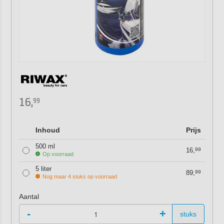
16,
99
Inhoud
Prijs
500 ml
16,
99
Op voorraad
5 liter
89,
99
Nog maar 4 stuks op voorraad
Aantal
-
+
stuks