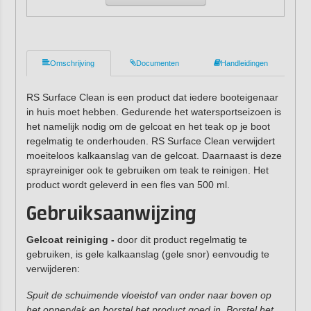
Omschrijving
Documenten
Handleidingen
RS Surface Clean is een product dat iedere booteigenaar
in huis moet hebben. Gedurende het watersportseizoen is
het namelijk nodig om de gelcoat en het teak op je boot
regelmatig te onderhouden. RS Surface Clean verwijdert
moeiteloos kalkaanslag van de gelcoat. Daarnaast is deze
sprayreiniger ook te gebruiken om teak te reinigen. Het
product wordt geleverd in een fles van 500 ml.
Gebruiksaanwijzing
Gelcoat reiniging -
door dit product regelmatig te
gebruiken, is gele kalkaanslag (gele snor) eenvoudig te
verwijderen:
Spuit de schuimende vloeistof van onder naar boven op
het oppervlak en borstel het product goed in. Borstel het