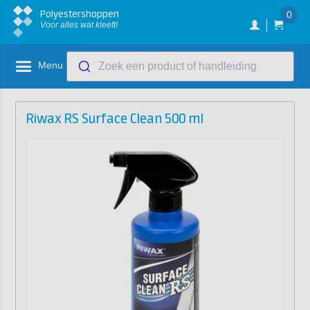
Polyestershoppen
0
Voor alles wat kleeft!
Menu
Zoek een product of handleiding
Riwax RS Surface Clean 500 ml