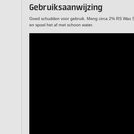
Gebruiksaanwijzing
Goed schudden voor gebruik. Meng circa 2% RS Wax S
en spoel het af met schoon water.