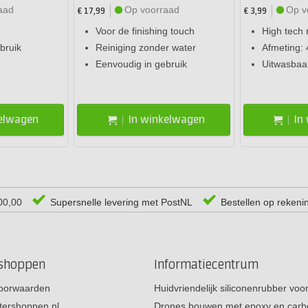
aad
Op voorraad
Op v
€ 17,99
€ 3,99
Voor de finishing touch
High tech
bruik
Reiniging zonder water
Afmeting: 
Eenvoudig in gebruik
Uitwasbaa
kelwagen
In winkelwagen
In
00,00
Supersnelle levering met PostNL
Bestellen op rekeni
rshoppen
Informatiecentrum
oorwaarden
Huidvriendelijk siliconenrubber vo
tershoppen.nl
Drones bouwen met epoxy en carb