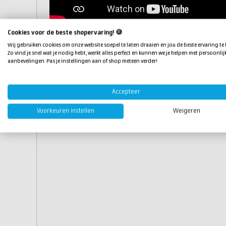
Cookies voor de beste shopervaring! 🍪
Eigenschappen
Wij gebruiken cookies om onze website soepel te laten draaien en jou de beste ervaring te
Zo vind je snel wat je nodig hebt, werkt alles perfect en kunnen we je helpen met persoonlij
aanbevelingen. Pas je instellingen aan of shop meteen verder!
Inhoud:
1 liter
Gebruiksconcentratie:
1-2 %
Bewaren/opslaan:
bij 4°C - 30°C
Accepteer
Voorkeuren instellen
Weigeren