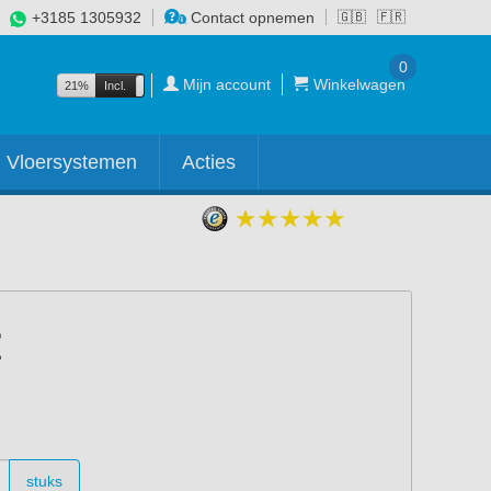
+3185 1305932
Contact opnemen
🇬🇧
🇫🇷
0
Mijn account
Winkelwagen
21%
Incl.
Excl.
Vloersystemen
Acties
stuks