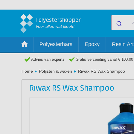
Polyestershoppen
Voor alles wat kleeft!
Polyesterhars
Epoxy
Resin Art
Advies van experts
Gratis verzending vanaf € 100,00
Home
Polijsten & waxen
Riwax RS Wax Shampoo
Riwax RS Wax Shampoo