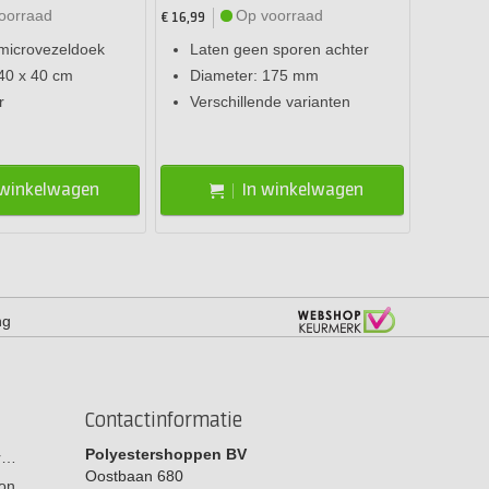
oorraad
Op voorraad
€ 16,99
 microvezeldoek
Laten geen sporen achter
40 x 40 cm
Diameter: 175 mm
r
Verschillende varianten
 winkelwagen
In winkelwagen
ng
Contactinformatie
Polyestershoppen BV
or…
Oostbaan 680
on