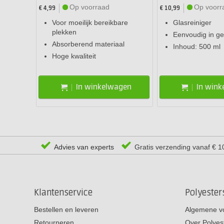
Op voorraad
Op voorr
€ 4,99
€ 10,99
Voor moeilijk bereikbare
Glasreiniger
plekken
Eenvoudig in ge
Absorberend materiaal
Inhoud: 500 ml
Hoge kwaliteit
In winkelwagen
In win
Advies van experts
Gratis verzending vanaf € 1
Klantenservice
Polyeste
Bestellen en leveren
Algemene v
Retourneren
Over Polyes