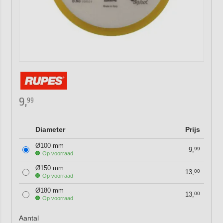
9,
99
Diameter
Prijs
Ø100 mm
9,
99
Op voorraad
Ø150 mm
13,
00
Op voorraad
Ø180 mm
13,
00
Op voorraad
Aantal