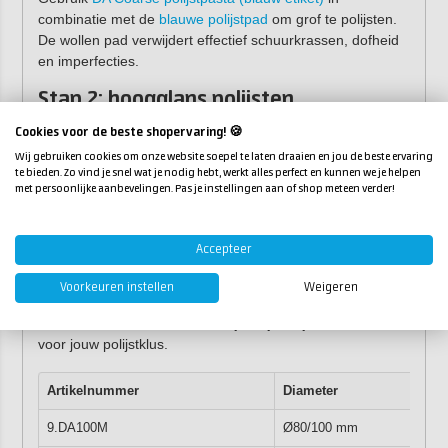
combinatie met de
blauwe polijstpad
om grof te polijsten.
De wollen pad verwijdert effectief schuurkrassen, dofheid
en imperfecties.
Stap 2: hoogglans polijsten
Gebruik
DA Fine polijstpasta (geel etiket)
in combinatie
Cookies voor de beste shopervaring! 🍪
met de gele pad nadat het oppervlak is gepolijst met de
Wij gebruiken cookies om onze website soepel te laten draaien en jou de beste ervaring
grove polijstpasta. Deze polijstpad zorgt voor een
te bieden. Zo vind je snel wat je nodig hebt, werkt alles perfect en kunnen we je helpen
hoogglans resultaat zonder hologrammen.
met persoonlijke aanbevelingen. Pas je instellingen aan of shop meteen verder!
Welke maat polijstpad heb ik
Accepteer
nodig?
Voorkeuren instellen
Weigeren
Deze polijstpad is verkrijgbaar in meerdere varianten met
verschillende diameters, zodat je altijd de juiste maat hebt
voor jouw polijstklus.
Artikelnummer
Diameter
9.DA100M
Ø80/100 mm