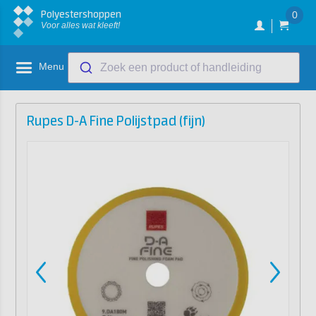
Polyestershoppen
0
Voor alles wat kleeft!
Menu
Zoek een product of handleiding
Rupes D-A Fine Polijstpad (fijn)