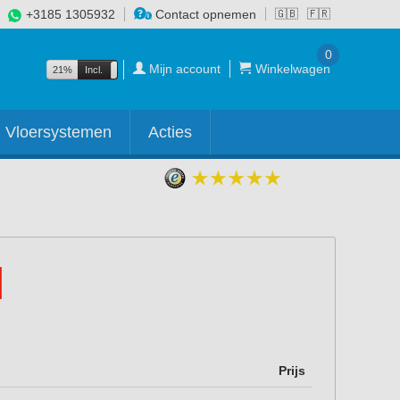
+3185 1305932
Contact opnemen
🇬🇧
🇫🇷
0
Mijn account
Winkelwagen
21%
Incl.
Excl.
Vloersystemen
Acties
Prijs