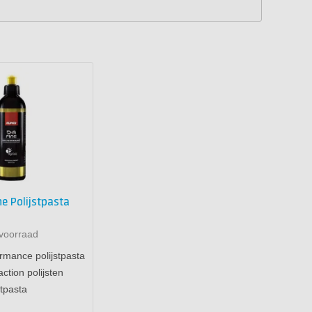
e Polijstpasta
voorraad
rmance polijstpasta
ction polijsten
stpasta