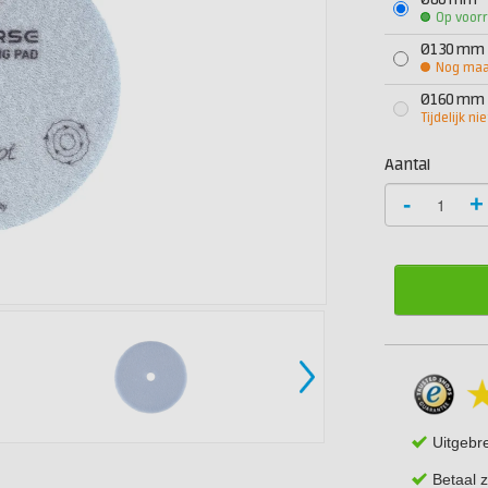
Ø80 mm
Op voor
Ø130 mm
Nog maar
Ø160 mm
Tijdelijk ni
Aantal
-
+
Uitgebr
Betaal z