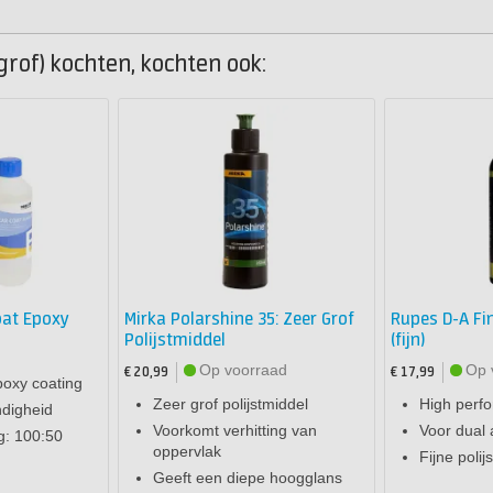
grof) kochten, kochten ook:
oat Epoxy
Mirka Polarshine 35: Zeer Grof
Rupes D-A Fin
Polijstmiddel
(fijn)
Op voorraad
Op 
€ 20,99
€ 17,99
oxy coating
Zeer grof polijstmiddel
High perfo
digheid
Voorkomt verhitting van
Voor dual a
: 100:50
oppervlak
Fijne polij
Geeft een diepe hoogglans