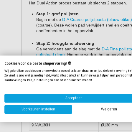
Het Dual Action proces bestaat uit slechts 2 stappen.
Stap 1: grof polijsten
Begin met de
D-A Coarse polijstpasta (blauw etiket)
(coarse). Deze wollen pad verwijdert snel en doelt
oneffenheden in het oppervlak.
Stap 2: hoogglans afwerking
Ga vervolgens aan de slag met de
D-A Fine polijstp
polijstpad (fine)
. Hiermee werk je het oppervlak per
hologrammen.
Cookies voor de beste shopervaring! 🍪
Welke maat polijstpad heb i
Wij gebruiken cookies om onze website soepel te laten draaien en jou de beste ervaring te
Zo vind je snel wat je nodig hebt, werkt alles perfect en kunnen we je helpen met persoonlij
aanbevelingen. Pas je instellingen aan of shop meteen verder!
Deze polijstvacht is verkrijgbaar in meerdere varianten 
juiste maat hebt voor jouw polijstklus.
Accepteer
Artikelnummer
Diameter
Voorkeuren instellen
Weigeren
9.NW80H
Ø80 mm
9.NW130H
Ø130 mm