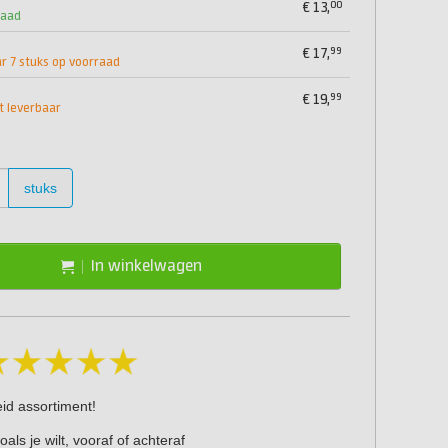
00
€
13,
raad
99
€
17,
 7 stuks op voorraad
99
€
19,
et leverbaar
stuks
In winkelwagen
eid assortiment!
oals je wilt, vooraf of achteraf