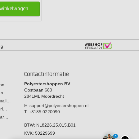
 winkelwagen
ng
Contactinformatie
Polyestershoppen BV
on
Oostbaan 680
men…
2841ML
Moordrecht
 mall…
E:
support@polyestershoppen.nl
tri…
T:
+3185 0220090
aar…
BTW:
NL8226.25.015.B01
KVK:
50229699
1