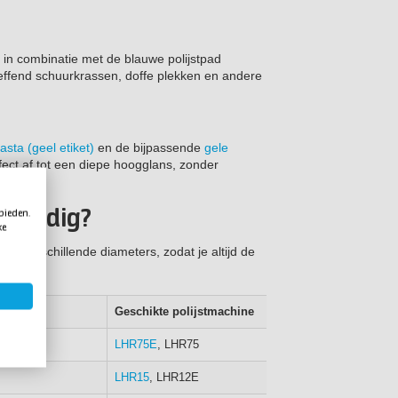
in combinatie met de blauwe polijstpad
reffend schuurkrassen, doffe plekken en andere
asta (geel etiket)
en de bijpassende
gele
fect af tot een diepe hoogglans, zonder
k nodig?
 bieden.
ke
met verschillende diameters, zodat je altijd de
Geschikte polijstmachine
LHR75E
, LHR75
LHR15
, LHR12E