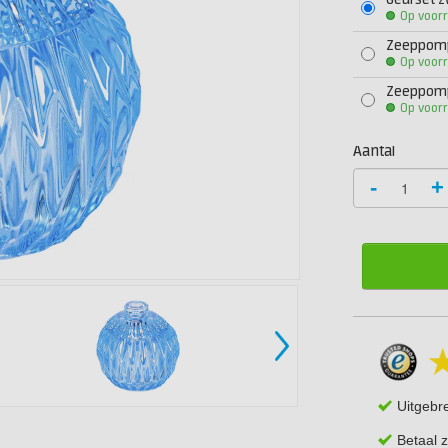
Geurset z
Op voor
Zeeppom
Op voor
Zeeppomp
Op voor
Aantal
-
+
Uitgebr
Betaal z