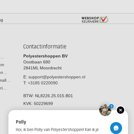
ng
Contactinformatie
Polyestershoppen BV
or…
Oostbaan 680
on
2841ML
Moordrecht
men…
E:
support@polyestershoppen.nl
 mall…
T:
+3185 0220090
tri…
BTW:
NL8226.25.015.B01
KVK:
50229699
1
Polly
Hoi, ik ben Polly van Polyestershoppen! Kan ik je