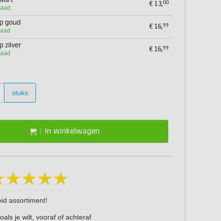
wart
00
€
13,
raad
p goud
99
€
16,
raad
 zilver
99
€
16,
raad
stuks
In winkelwagen
eid assortiment!
oals je wilt, vooraf of achteraf