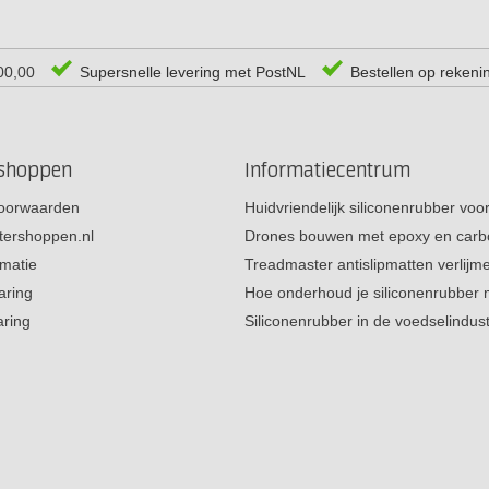
00,00
Supersnelle levering met PostNL
Bestellen op rekeni
rshoppen
Informatiecentrum
oorwaarden
Huidvriendelijk siliconenrubber vo
tershoppen.nl
Drones bouwen met epoxy en carb
rmatie
Treadmaster antislipmatten verlij
aring
Hoe onderhoud je siliconenrubber
aring
Siliconenrubber in de voedselindus