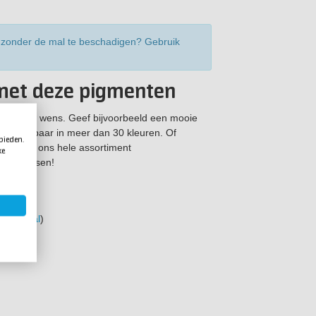
xy zonder de mal te beschadigen? Gebruik
met deze pigmenten
ar jouw wens. Geef bijvoorbeeld een mooie
 verkrijgbaar in meer dan 30 kleuren. Of
 bieden.
a
. Bekijk ons hele assortiment
ke
maak passen!
mpjes mal
)