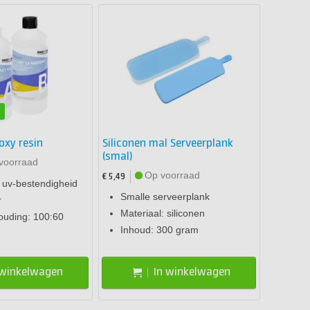
n
oxy resin
Siliconen mal Serveerplank
(smal)
voorraad
Op voorraad
€ 5,49
 uv-bestendigheid
Smalle serveerplank
r
Materiaal: siliconen
uding: 100:60
Inhoud: 300 gram
 winkelwagen
In winkelwagen