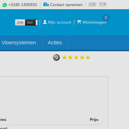
+3185 1305932
Contact opnemen
🇬🇧
🇫🇷
0
Mijn account
Winkelwagen
21%
Incl.
Excl.
Vloersystemen
Acties
res
Prijs