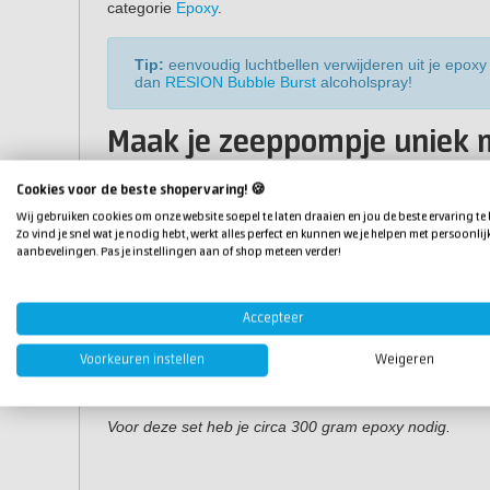
categorie
Epoxy
.
Tip:
eenvoudig luchtbellen verwijderen uit je epo
dan
RESION Bubble Burst
alcoholspray!
Maak je zeeppompje uniek 
Met pigmenten kun je een epoxy zeeppompje maken na
Cookies voor de beste shopervaring! 🍪
en luxe metallic uitstraling aan de epoxy met
MetalTint
,
Wij gebruiken cookies om onze website soepel te laten draaien en jou de beste ervaring te
creëer een egale kleur met
Resi-Tint MAX pigmentpast
Zo vind je snel wat je nodig hebt, werkt alles perfect en kunnen we je helpen met persoonlij
aan
pigmenten
om te zien welke pigmenten bij jouw s
aanbevelingen. Pas je instellingen aan of shop meteen verder!
Eigenschappen
Accepteer
Vorm:
rond (ook verkrijgbaar als
rechthoekige zeeppo
Voorkeuren instellen
Weigeren
Materiaal
: siliconen
Afmetingen:
7 x 7 cm (LxB)
Voor deze set heb je circa 300 gram epoxy nodig.