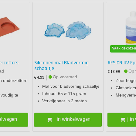
Vaak gekoze
erzetters
Siliconen mal Bladvormig
RESION UV Ep
schaaltje
ad
Op 
€ 13,99
Op voorraad
€ 4,99
n onderzetters
Zeer hoge
Mal voor bladvormig schaaltje
Glashelde
Inhoud: 65 & 115 gram
voudig te
Mengverho
Verkrijgbaar in 2 maten
kelwagen
In winkelwagen
In