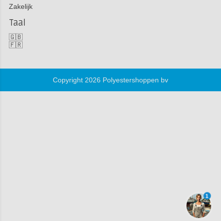
Zakelijk
Taal
🇬🇧
🇫🇷
Copyright 2026 Polyestershoppen bv
1