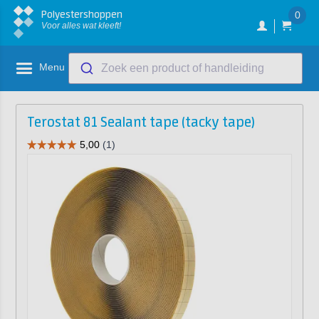
Polyestershoppen
0
Voor alles wat kleeft!
Menu
Zoek een product of handleiding
Terostat 81 Sealant tape (tacky tape)