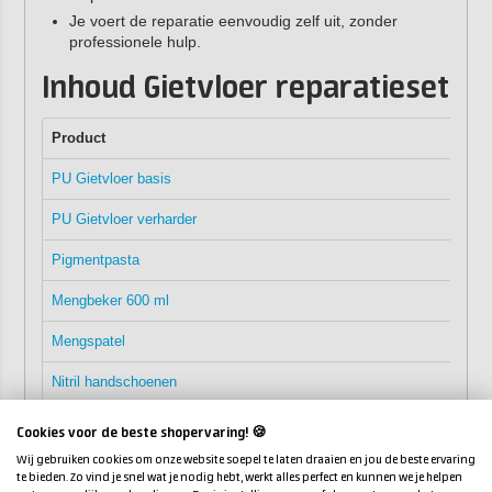
Je voert de reparatie eenvoudig zelf uit, zonder
professionele hulp.
Inhoud Gietvloer reparatieset
Product
PU Gietvloer basis
PU Gietvloer verharder
Pigmentpasta
Mengbeker 600 ml
Mengspatel
Nitril handschoenen
Platte kwast
Cookies voor de beste shopervaring! 🍪
Wij gebruiken cookies om onze website soepel te laten draaien en jou de beste ervaring
Waterproof schuurpapier (P60)
te bieden. Zo vind je snel wat je nodig hebt, werkt alles perfect en kunnen we je helpen