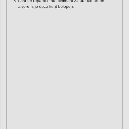
Laat de reparatie nu minimaal 24 uur uitharden
alvorens je deze kunt belopen.