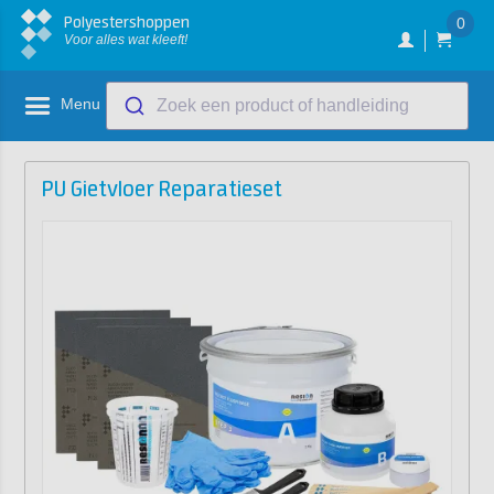
Polyestershoppen
0
Voor alles wat kleeft!
Menu
Zoek een product of handleiding
PU Gietvloer Reparatieset