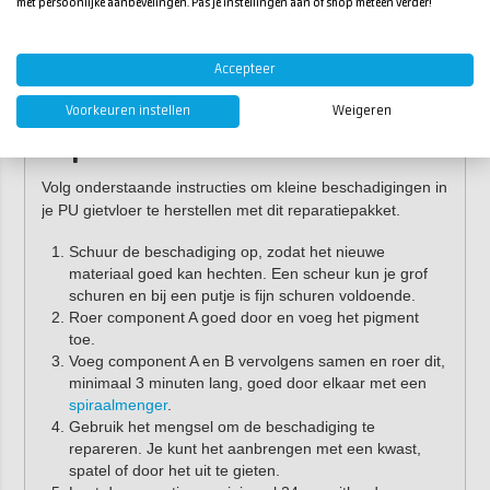
met persoonlijke aanbevelingen. Pas je instellingen aan of shop meteen verder!
Waterproof schuurpapier (P180)
Waterproof schuurpapier (P320)
Accepteer
Zo voer je een gietvloer
Voorkeuren instellen
Weigeren
reparatie uit
Volg onderstaande instructies om kleine beschadigingen in
je PU gietvloer te herstellen met dit reparatiepakket.
Schuur de beschadiging op, zodat het nieuwe
materiaal goed kan hechten. Een scheur kun je grof
schuren en bij een putje is fijn schuren voldoende.
Roer component A goed door en voeg het pigment
toe.
Voeg component A en B vervolgens samen en roer dit,
minimaal 3 minuten lang, goed door elkaar met een
spiraalmenger
.
Gebruik het mengsel om de beschadiging te
repareren. Je kunt het aanbrengen met een kwast,
spatel of door het uit te gieten.