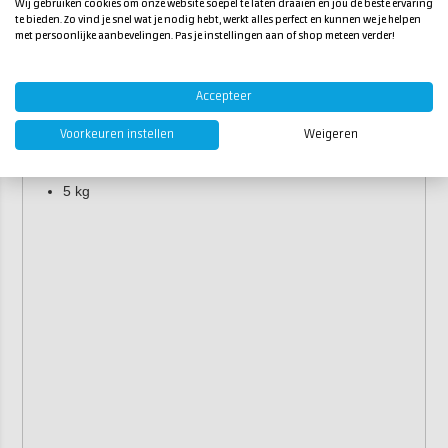
Wij gebruiken cookies om onze website soepel te laten draaien en jou de beste ervaring
te bieden. Zo vind je snel wat je nodig hebt, werkt alles perfect en kunnen we je helpen
Eigenschappen
met persoonlijke aanbevelingen. Pas je instellingen aan of shop meteen verder!
Glans:
zijdeglans
Stofdroog:
na 1 uur
Accepteer
Minimale verwerkingstemperatuur:
10°C
Verpakking:
Voorkeuren instellen
Weigeren
0,5 kg
5 kg