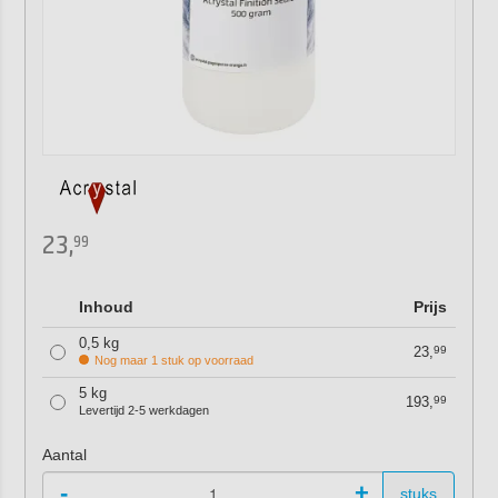
23,
99
Inhoud
Prijs
0,5 kg
23,
99
Nog maar 1 stuk op voorraad
5 kg
193,
99
Levertijd 2-5 werkdagen
Aantal
-
+
stuks