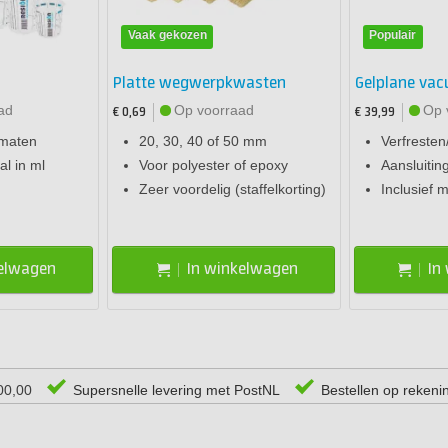
Vaak gekozen
Populair
Platte wegwerpkwasten
Gelplane va
ad
Op voorraad
Op 
€ 0,69
€ 39,99
 maten
20, 30, 40 of 50 mm
Verfresten
l in ml
Voor polyester of epoxy
Aansluitin
Zeer voordelig (staffelkorting)
Inclusief 
kelwagen
In winkelwagen
In
00,00
Supersnelle levering met PostNL
Bestellen op rekeni