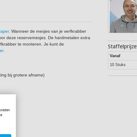
raper
. Wanneer de mesjes van je verfkrabber
oor deze reservemesjes. De hardmetalen extra
rfkrabber te monteren. Je kunt de
Staffelprijz
er
.
Vanaf
10 Stuks
ting bij grotere afname)
 bieden.
ke