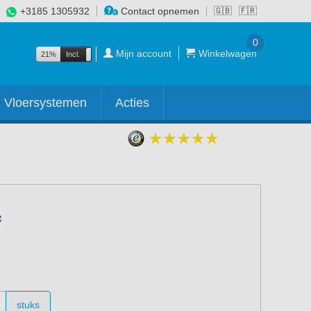
+3185 1305932
Contact opnemen
🇬🇧
🇫🇷
0
Mijn account
Winkelwagen
21%
Incl.
Excl.
Vloersystemen
Acties
stuks