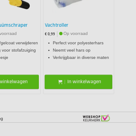
cuümschraper
Vachtroller
voorraad
Op voorraad
€ 0,99
/gelcoat verwijderen
Perfect voor polyesterhars
g voor stofafzuiging
Neemt veel hars op
mesje
Verkrijgbaar in diverse maten
 winkelwagen
In winkelwagen
ng