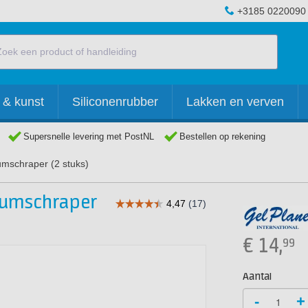
+3185 0220090
 & kunst
Siliconenrubber
Lakken en verven
Supersnelle levering met PostNL
Bestellen op rekening
mschraper (2 stuks)
uumschraper
€
14,
99
Aantal
-
+