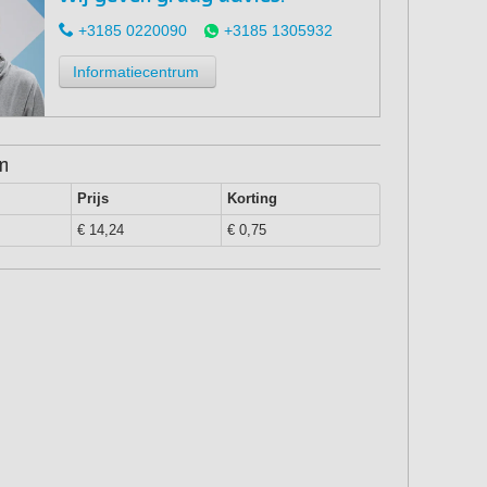
+3185 0220090
+3185 1305932
Informatiecentrum
en
Prijs
Korting
€ 14,24
€ 0,75