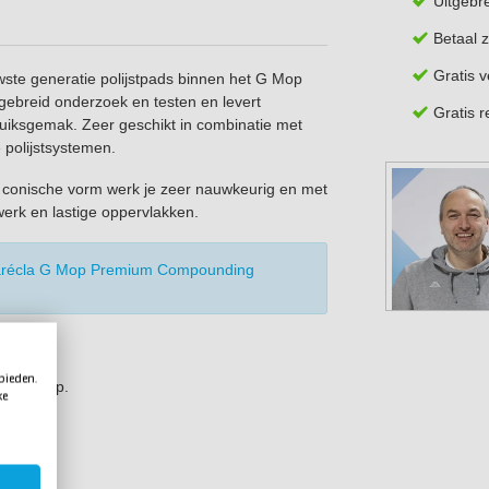
Uitgebr
Betaal z
Gratis 
ste generatie polijstpads binnen het G Mop
tgebreid onderzoek en testen en levert
Gratis 
ruiksgemak. Zeer geschikt in combinatie met
 polijstsystemen.
e, conische vorm werk je zeer nauwkeurig en met
werk en lastige oppervlakken.
récla G Mop Premium Compounding
 bieden.
polijststap.
ke
al.
ak.