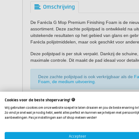
Omschrijving
De Farécla G Mop Premium Finishing Foam is de nieuw
assortiment. Deze zachte polijstpad is ontwikkeld na ui
uitstekende resultaten op het gebied van glans en geb
Farécla polijstmiddelen, maar ook geschikt voor andere
Deze polijstpad is per stuk verpakt. Dankzij de schuin
maximale controle. Dit maakt de pad ideaal voor detail
Deze zachte polijstpad is ook verkrijgbaar als de
Fa
Foam, de medium uitvoering.
Kenmerken
Cookies voor de beste shopervaring! 🍪
Wij gebruiken cookies om onze website soepel te laten draaien en jou de beste ervaring te
Fijne tot ultrafijne snijkracht: ideaal voor de laatste 
Zo vind je snel wat je nodig hebt, werkt alles perfect en kunnen we je helpen met persoonlij
Maximale glans dankzij het speciale schuimmateria
aanbevelingen. Pas je instellingen aan of shop meteen verder!
Conische vorm voor extra controle en gebruiksgem
Eenvoudig te bevestigen op een steunschijf.
Accepteer