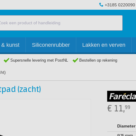
+3185 0220090
 & kunst
Siliconenrubber
Lakken en verven
Supersnelle levering met PostNL
Bestellen op rekening
ht)
tpad (zacht)
€
11,
99
Diameter