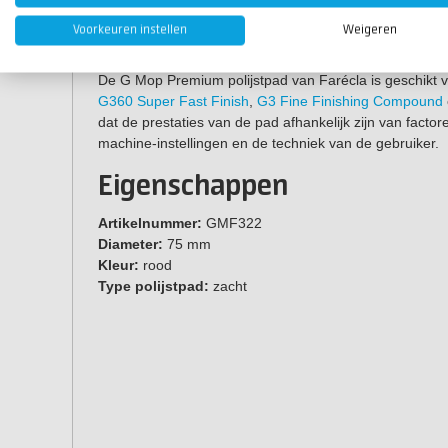
Handzaam formaat (Ø75 mm).
Voorkeuren instellen
Weigeren
Waar kun je deze polijstpa
De G Mop Premium polijstpad van Farécla is geschikt voo
G360 Super Fast Finish
,
G3 Fine Finishing Compound
dat de prestaties van de pad afhankelijk zijn van factor
machine-instellingen en de techniek van de gebruiker.
Eigenschappen
Artikelnummer:
GMF322
Diameter:
75 mm
Kleur:
rood
Type polijstpad:
zacht