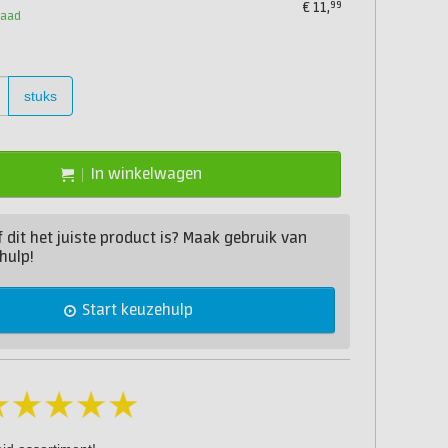
99
€
11,
raad
stuks
In winkelwagen
of dit het juiste product is? Maak gebruik van
hulp!
Start keuzehulp