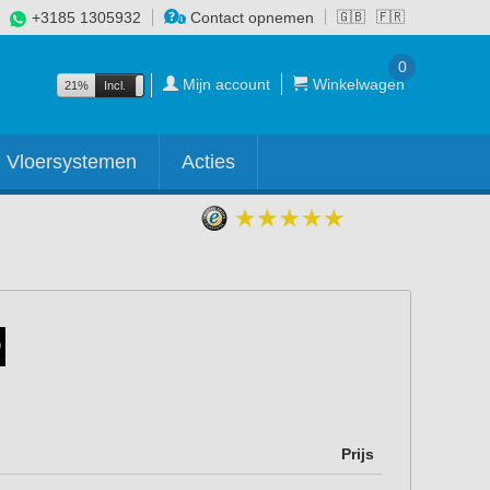
+3185 1305932
Contact opnemen
🇬🇧
🇫🇷
0
Mijn account
Winkelwagen
21%
Incl.
Excl.
Vloersystemen
Acties
Prijs