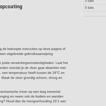
3 Sets
opcoating
5 Sets
g de beknopte instructies op deze pagina of
een uitgebreide gebruiksaanwijzing.
 de juiste verwerkingsomstandigheden. Laat het
arden voordat je de vloer gaat afwerken met
kt, een temperatuur heeft tussen de 18°C en
%. Maak de vloer grondig schoon, droog en
chanische mixer op een laag toerental
rmenging en neem ook de bodem en wanden
king? Houd dan de mengverhouding 10:1 aan