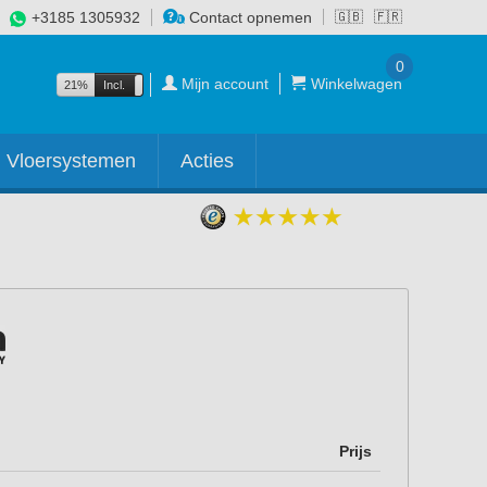
+3185 1305932
Contact opnemen
🇬🇧
🇫🇷
0
Mijn account
Winkelwagen
21%
Incl.
Excl.
Vloersystemen
Acties
Prijs