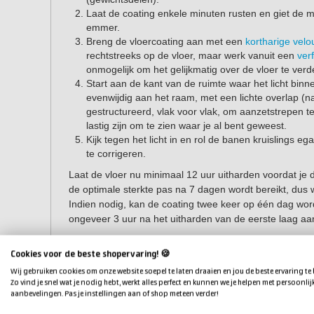
Laat de coating enkele minuten rusten en giet de m
emmer.
Breng de vloercoating aan met een
kortharige velou
rechtstreeks op de vloer, maar werk vanuit een
ver
onmogelijk om het gelijkmatig over de vloer te verd
Start aan de kant van de ruimte waar het licht binn
evenwijdig aan het raam, met een lichte overlap (n
gestructureerd, vlak voor vlak, om aanzetstrepen t
lastig zijn om te zien waar je al bent geweest.
Kijk tegen het licht in en rol de banen kruislings e
te corrigeren.
Laat de vloer nu minimaal 12 uur uitharden voordat je
de optimale sterkte pas na 7 dagen wordt bereikt, dus
Indien nodig, kan de coating twee keer op één dag wo
ongeveer 3 uur na het uitharden van de eerste laag aa
Tip:
met het
hulpmaterialenpakket voor matte vloe
Cookies voor de beste shopervaring! 🍪
hulpmaterialen in huis om de coating te verwerken.
Wij gebruiken cookies om onze website soepel te laten draaien en jou de beste ervaring te
Zo vind je snel wat je nodig hebt, werkt alles perfect en kunnen we je helpen met persoonlij
aanbevelingen. Pas je instellingen aan of shop meteen verder!