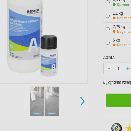
0,55 kg
Op voor
1,1 kg
Nog maar
2,75 kg
Nog maar
5 kg
Nog maar
Aantal
-
+
Bij afname vanaf 