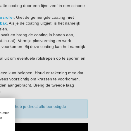
atte coating door een fijne zeef in een schone
rsroller
. Giet de gemengde coating
niet
fbak
. Als je de coating uitgiet, is het namelijk
elen.
envalt en breng de coating in banen aan,
at-in-nat). Vermijd plasvorming en werk
e voorkomen. Bij deze coating kan het namelijk
gaal uit om eventuele rolstrepen op te sporen en
 deze kunt belopen. Houd er rekening mee dat
 wees voorzichtig om krassen te voorkomen.
rden aangebracht. Breng de tweede laag
n.
rcoating
heb je direct alle benodigde
 bieden.
ke