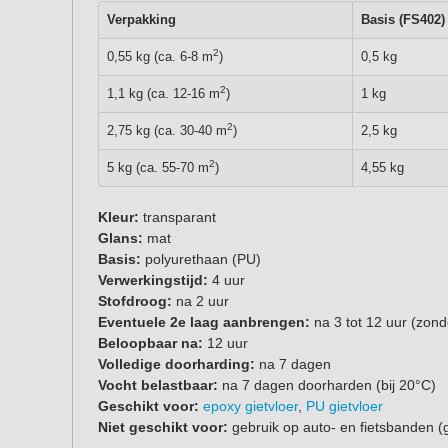
Verpakking
Basis (FS402)
2
0,55 kg (ca. 6-8 m
)
0,5 kg
2
1,1 kg (ca. 12-16 m
)
1 kg
2
2,75 kg (ca. 30-40 m
)
2,5 kg
2
5 kg (ca. 55-70 m
)
4,55 kg
Kleur:
transparant
Glans:
mat
Basis:
polyurethaan (PU)
Verwerkingstijd:
4 uur
Stofdroog:
na 2 uur
Eventuele 2e laag aanbrengen:
na 3 tot 12 uur (zond
Beloopbaar na:
12 uur
Volledige doorharding:
na 7 dagen
Vocht belastbaar:
na 7 dagen doorharden (bij 20°C)
Geschikt voor:
epoxy gietvloer
,
PU gietvloer
Niet geschikt voor:
gebruik op auto- en fietsbanden (