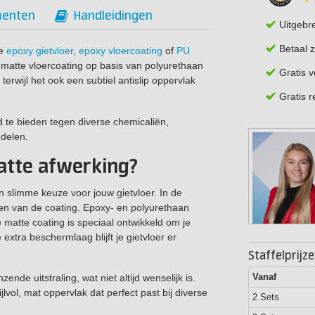
enten
Handleidingen
Uitgebr
Betaal z
je
epoxy gietvloer
,
epoxy vloercoating
of
PU
atte vloercoating op basis van polyurethaan
Gratis 
erwijl het ook een subtiel antislip oppervlak
Gratis 
te bieden tegen diverse chemicaliën,
delen.
tte afwerking?
 slimme keuze voor jouw gietvloer. In de
n van de coating. Epoxy- en polyurethaan
 matte coating is speciaal ontwikkeld om je
extra beschermlaag blijft je gietvloer er
Staffelprijz
Vanaf
de uitstraling, wat niet altijd wenselijk is.
lvol, mat oppervlak dat perfect past bij diverse
2 Sets