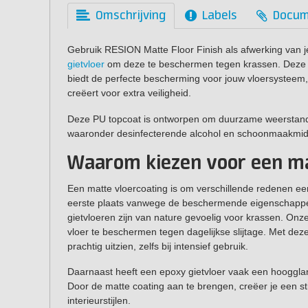
Omschrijving
Labels
Docum
Gebruik RESION Matte Floor Finish als afwerking van 
gietvloer
om deze te beschermen tegen krassen. Deze m
biedt de perfecte bescherming voor jouw vloersysteem, t
creëert voor extra veiligheid.
Deze PU topcoat is ontworpen om duurzame weerstand 
waaronder desinfecterende alcohol en schoonmaakmid
Waarom kiezen voor een ma
Een matte vloercoating is om verschillende redenen een
eerste plaats vanwege de beschermende eigenschappe
gietvloeren zijn van nature gevoelig voor krassen. Onze
vloer te beschermen tegen dagelijkse slijtage. Met deze 
prachtig uitzien, zelfs bij intensief gebruik.
Daarnaast heeft een epoxy gietvloer vaak een hoogglanzen
Door de matte coating aan te brengen, creëer je een stij
interieurstijlen.