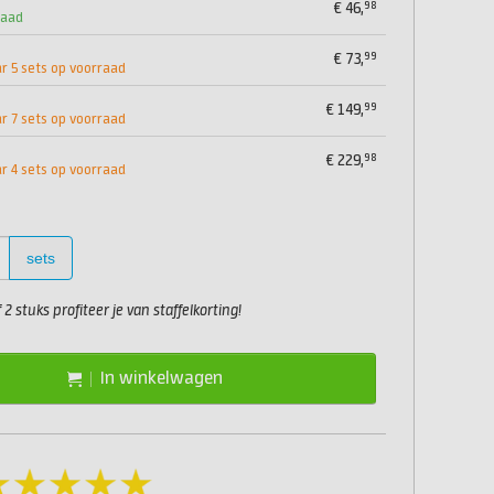
98
€
46,
raad
99
€
73,
 5 sets op voorraad
99
€
149,
 7 sets op voorraad
98
€
229,
 4 sets op voorraad
sets
2 stuks profiteer je van staffelkorting!
In winkelwagen