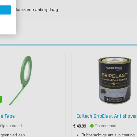
ige en duurzame antislip laag.
el
ne Tape
Coltech GripElast Antislipver
Op voorraad
Op voorraad
€ 48,99
 geen verf aan
Rubberachtige antislip coating