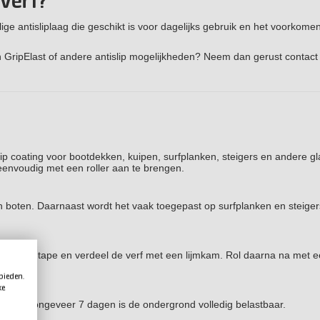
pverf?
ge antisliplaag die geschikt is voor dagelijks gebruik en het voorkome
ch GripElast of andere antislip mogelijkheden? Neem dan gerust contact
ip coating voor bootdekken, kuipen, surfplanken, steigers en andere g
eenvoudig met een roller aan te brengen.
alen boten. Daarnaast wordt het vaak toegepast op surfplanken en steige
 fineline tape en verdeel de verf met een lijmkam. Rol daarna na met 
 bieden.
ke
den. Na ongeveer 7 dagen is de ondergrond volledig belastbaar.