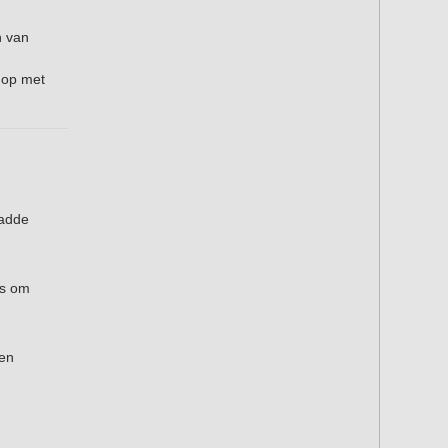
n van
 op met
ladde
rs om
een