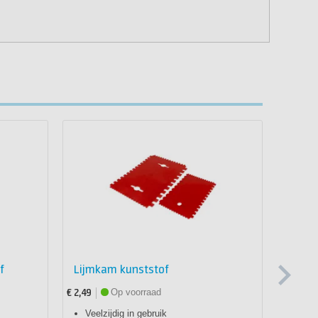
f
Lijmkam kunststof
Struct
Op voorraad
€ 2,49
€ 1,69
Veelzijdig in gebruik
Opti