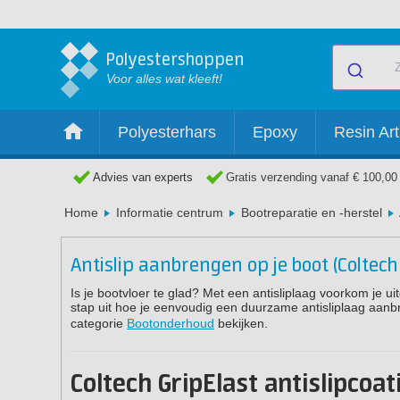
Polyestershoppen
Voor alles wat kleeft!
Polyesterhars
Epoxy
Resin Art
Advies van experts
Gratis verzending vanaf € 100,00
Home
Informatie centrum
Bootreparatie en -herstel
Antislip aanbrengen op je boot (Coltech 
Is je bootvloer te glad? Met een antisliplaag voorkom je uit
stap uit hoe je eenvoudig een duurzame antisliplaag aanb
categorie
Bootonderhoud
bekijken.
Coltech GripElast antislipcoat