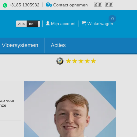
+3185 1305932
Contact opnemen
🇬🇧
🇫🇷
0
Mijn account
Winkelwagen
21%
Incl.
Excl.
Vloersystemen
Acties
tap voor
onze