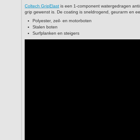
Coltech GripElast
is een 1-component watergedragen antisl
grip gewenst is. De coating is sneldrogend, geurarm en ee
Polyester, zeil- en motorboten
Stalen boten
Surfplanken en steigers