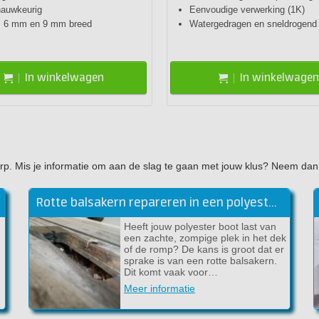
nauwkeurig
Eenvoudige verwerking (1K)
 6 mm en 9 mm breed
Watergedragen en sneldrogend
In winkelwagen
In winkelwagen
rwerp. Mis je informatie om aan de slag te gaan met jouw klus? Neem da
Rotte balsakern repareren in een polyester boot
Heeft jouw polyester boot last van
een zachte, zompige plek in het dek
of de romp? De kans is groot dat er
sprake is van een rotte balsakern.
Dit komt vaak voor…
Meer informatie