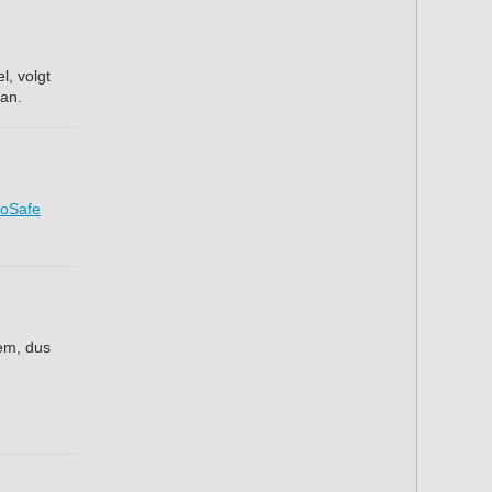
l, volgt
aan.
ioSafe
em, dus