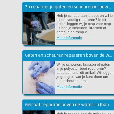
Zo repareer je gaten en scheuren in jouw boot!
Heb je schade aan je boot en wil je
dit eenvoudig repareren? In dit
artikel leggen wij je stap voor stap
uit hoe je scheuren, krassen of
gaten in de romp v…
Meer informatie
Gaten en scheuren repareren boven de waterlijn
Wil je scheuren, krassen of gaten
in je polyester boot repareren?
Lees dan snel dit artikel! Wij leggen
je graag uit wat je kunt doen om
o.a. scheuren, kra…
Meer informatie
Gelcoat reparatie boven de waterlijn [handleiding]
Heb je schade aan de gelcoat van