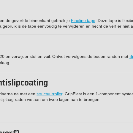
en de geverfde binnenkant gebruik je
Fineline tape
. Deze tape is flexibe
 gebruik is de tape eenvoudig te verwijderen en hecht de verf er niet 
20 en verwijder stof en vuil. Ontvet vervolgens de bodemranden met
B
plaag.
tislipcoating
 daarna na met een
structuurroller
. GripElast is een 1-component syste
tisliplaag raden we aan om twee lagen aan te brengen.