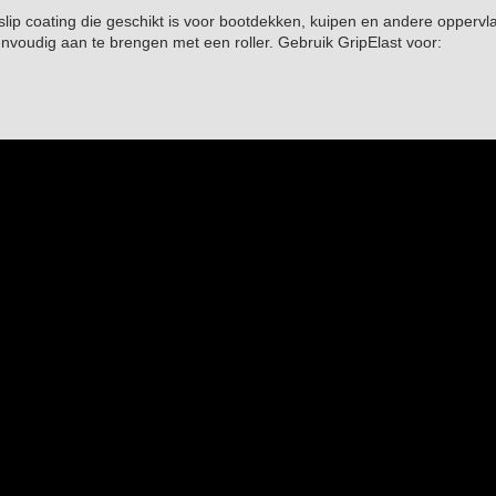
ip coating die geschikt is voor bootdekken, kuipen en andere opperv
nvoudig aan te brengen met een roller. Gebruik GripElast voor: