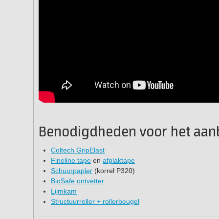
Benodigdheden voor het aanb
Coltech GripElast
Fineline tape
en
afplaktape
Schuurpapier
(korrel P320)
BioSafe ontvetter
Lijmkam
Structuurroller + rollerbeugel