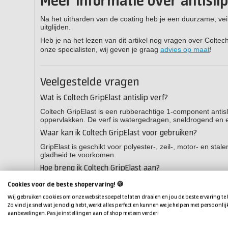
Meer informatie over antisli
Na het uitharden van de coating heb je een duurzame, veili
uitglijden.
Heb je na het lezen van dit artikel nog vragen over Colte
onze specialisten, wij geven je graag
advies op maat
!
Veelgestelde vragen
Wat is Coltech GripElast antislip verf?
Coltech GripElast is een rubberachtige 1-component antisl
oppervlakken. De verf is watergedragen, sneldrogend en 
Waar kan ik Coltech GripElast voor gebruiken?
GripElast is geschikt voor polyester-, zeil-, motor- en st
gladheid te voorkomen.
Hoe breng ik Coltech GripElast aan?
Schuur en ontvet eerst de ondergrond, plak randen af met
Cookies voor de beste shopervaring! 🍪
structuurroller voor het gewenste antislip effect.
Wij gebruiken cookies om onze website soepel te laten draaien en jou de beste ervaring te
Hoe lang moet Coltech GripElast uitharden?
Zo vind je snel wat je nodig hebt, werkt alles perfect en kunnen we je helpen met persoonlij
aanbevelingen. Pas je instellingen aan of shop meteen verder!
Na het aanbrengen moet de antislip verf 24-48 uur uithar