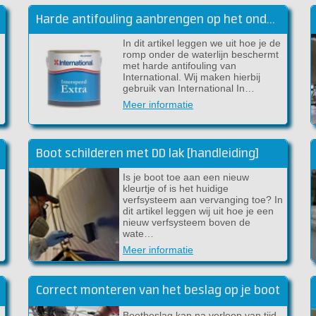
Harde antifouling aanbrengen op het onderwaterschip
In dit artikel leggen we uit hoe je de
romp onder de waterlijn beschermt
met harde antifouling van
International. Wij maken hierbij
gebruik van International In…
Meer informatie
Boot schilderen met DD lak [handleiding]
Is je boot toe aan een nieuw
kleurtje of is het huidige
verfsysteem aan vervanging toe? In
dit artikel leggen wij uit hoe je een
nieuw verfsysteem boven de
wate…
Meer informatie
Correct monteren van het beslag op je boot
Bootbeslag kan na verloop van tijd