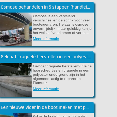
Osmose behandelen in 5 stappen [handleiding]
Osmose is een vervelend
verschijnsel en de schrik voor veel
booteigenaren. Helaas is osmose
onvermijdelijk, maar gelukkig kun je
het wel zelf voorkomen of verhe…
Meer informatie
Gelcoat craquelé herstellen in een polyester boot
Gelcoat craquelé herstellen? Kleine
haarscheurtjes en craquelé in een
polyester ondergrond zijn in het
algemeen lastig te repareren.
Plamuur…
Meer informatie
Een nieuwe vloer in de boot maken met polyester
Wil je de bodem van je polyester