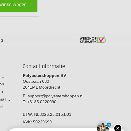
 winkelwagen
ng
Contactinformatie
Polyestershoppen BV
or…
Oostbaan 680
on
2841ML
Moordrecht
men…
E:
support@polyestershoppen.nl
 mall…
T:
+3185 0220090
tri…
BTW:
NL8226.25.015.B01
KVK:
50229699
1