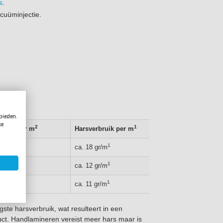
s
.
cuüminjectie.
 bieden.
ke
2
1
bruik per m
Harsverbruik per m
2
1
gr/m
ca. 18 gr/m
2
1
gr/m
ca. 12 gr/m
2
1
gr/m
ca. 11 gr/m
ste harsverbruik, wat resulteert in een
uct. Handlamineren vereist meer hars maar is