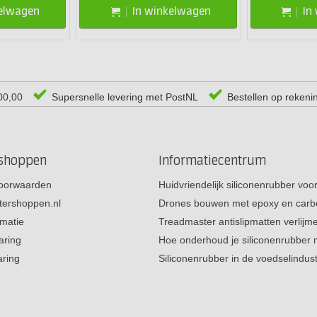
kelwagen
In winkelwagen
In
00,00
Supersnelle levering met PostNL
Bestellen op rekeni
rshoppen
Informatiecentrum
oorwaarden
Huidvriendelijk siliconenrubber vo
tershoppen.nl
Drones bouwen met epoxy en carb
rmatie
Treadmaster antislipmatten verlij
aring
Hoe onderhoud je siliconenrubber
aring
Siliconenrubber in de voedselindus