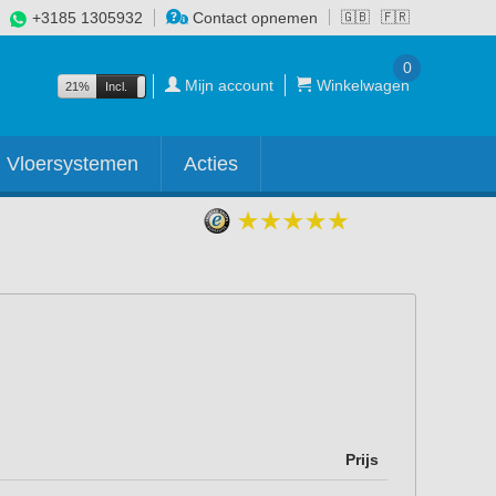
+3185 1305932
Contact opnemen
🇬🇧
🇫🇷
0
Mijn account
Winkelwagen
21%
Incl.
Excl.
Vloersystemen
Acties
Prijs