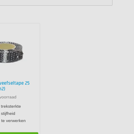
weefseltape 25
m2)
voorraad
treksterkte
stijfheid
 te verwerken