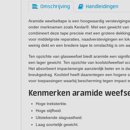
Omschrijving
Handleidingen
Aramide weefseltape is een hoogwaardig verstevigings
onder merknamen zoals Kevlar®. Met een gewicht van
combineert deze tape precisie met een grotere dekkings
voor middelgrote reparaties, naadverstevigingen en lok
weinig dekt en een bredere tape te omslachtig is om a
Ten opzichte van glasweefsel biedt aramide een significa
een lager gewicht. Ten opzichte van koolstofweefsel sc
Het absorbeert impactenergie aanzienlijk beter en is d
breukgedrag. Koolstof heeft daarentegen een hogere s
voor toepassingen waarbij bescherming tegen impact e
Kenmerken aramide weefse
Hoge treksterkte.
Hoge stijfheid.
Uitstekende slagvastheid.
Laag soortelijk gewicht.