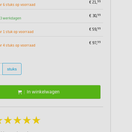
99
€
21,
 6 stuks op voorraad
99
€
30,
1-3 werkdagen
99
€
59,
 1 stuk op voorraad
99
€
97,
 4 stuks op voorraad
stuks
In winkelwagen