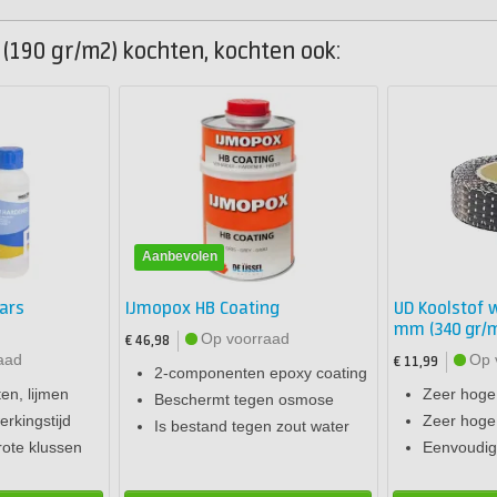
(190 gr/m2) kochten, kochten ook:
Aanbevolen
ars
IJmopox HB Coating
UD Koolstof 
mm (340 gr/
Op voorraad
€ 46,98
aad
Op 
€ 11,99
2-componenten epoxy coating
en, lijmen
Zeer hoge 
Beschermt tegen osmose
rkingstijd
Zeer hoge 
Is bestand tegen zout water
rote klussen
Eenvoudig