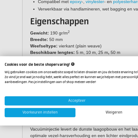
Compatibel met
epoxy
-,
vinylester
- en
polyesterhar
Verwerkbaar via handlamineren, wet bagging en va
Eigenschappen
2
Gewicht:
190 gr/m
Breedte:
50 mm
Weefseltype:
vierkant (plain weave)
Beschikbare lengtes:
5 m, 10 m, 25 m
,
50 m
Harsverbruik
Cookies voor de beste shopervaring! 🍪
Wij gebruiken cookies om onze website soepel te laten draaien en jou de beste ervaring te
Zo vind je snel wat je nodig hebt, werkt alles perfect en kunnen we je helpen met persoonlij
Applicatiemethode
Laagdikte
Harsver
aanbevelingen. Pas je instellingen aan of shop meteen verder!
Handlamineren
0,48 mm
ca. 349 
Accepteer
Wet Bagging
0,38 mm
ca. 241 
Voorkeuren instellen
Weigeren
Vacuüminjectie
0,36 mm
ca. 221 
Vacuüminjectie levert de dunste laagopbouw en het laag
optimale vezel-harsverhouding en een lichter eindprod