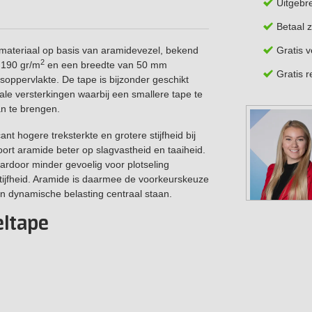
Uitgebr
Betaal z
Gratis 
materiaal op basis van aramidevezel, bekend
2
 190 gr/m
en een breedte van 50 mm
Gratis 
oppervlakte. De tape is bijzonder geschikt
ale versterkingen waarbij een smallere tape te
an te brengen.
nt hogere treksterkte en grotere stijfheid bij
oort aramide beter op slagvastheid en taaiheid.
aardoor minder gevoelig voor plotseling
tijfheid. Aramide is daarmee de voorkeurskeuze
n dynamische belasting centraal staan.
ltape