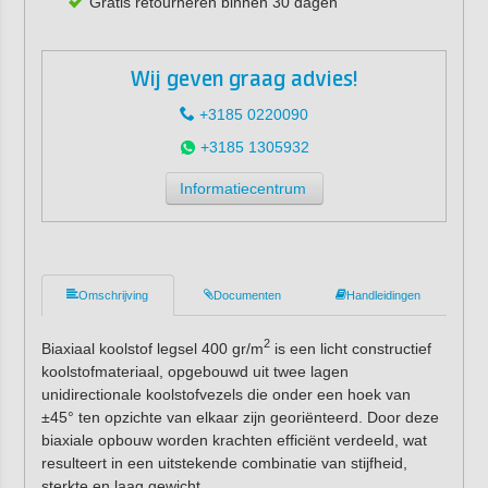
Gratis retourneren binnen 30 dagen
Wij geven graag advies!
+3185 0220090
+3185 1305932
Informatiecentrum
Omschrijving
Documenten
Handleidingen
2
Biaxiaal koolstof legsel 400 gr/m
is een licht constructief
koolstofmateriaal, opgebouwd uit twee lagen
unidirectionale koolstofvezels die onder een hoek van
±45° ten opzichte van elkaar zijn georiënteerd. Door deze
biaxiale opbouw worden krachten efficiënt verdeeld, wat
resulteert in een uitstekende combinatie van stijfheid,
sterkte en laag gewicht.