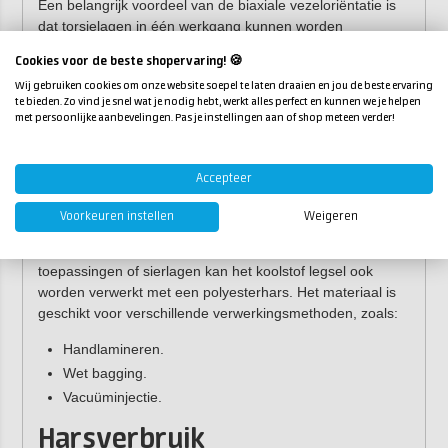
Een belangrijk voordeel van de biaxiale vezeloriëntatie is
dat torsielagen in één werkgang kunnen worden
aangebracht, wat het materiaal zeer efficiënt maakt in
Cookies voor de beste shopervaring! 🍪
constructieve laminaten.
Wij gebruiken cookies om onze website soepel te laten draaien en jou de beste ervaring
te bieden. Zo vind je snel wat je nodig hebt, werkt alles perfect en kunnen we je helpen
Biaxiaal koolstof legsel is ook verkrijgbaar in
100
met persoonlijke aanbevelingen. Pas je instellingen aan of shop meteen verder!
gr/m²
(0,19 mm laagdikte) of
200 gr/m²
(0,33 mm
laagdikte).
Accepteer
Verwerking
Voorkeuren instellen
Weigeren
Voor de beste mechanische eigenschappen wordt het
gebruik van
epoxyhars
aanbevolen. Voor decoratieve
toepassingen of sierlagen kan het koolstof legsel ook
worden verwerkt met een polyesterhars. Het materiaal is
geschikt voor verschillende verwerkingsmethoden, zoals:
Handlamineren.
Wet bagging.
Vacuüminjectie.
Harsverbruik