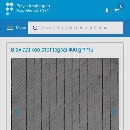
Polyestershoppen
0
Voor alles wat kleeft!
Menu
Zoek een product of handleiding
Biaxiaal koolstof legsel 400 gr/m2