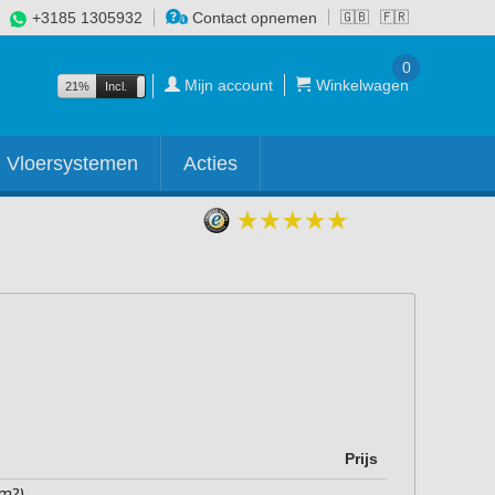
+3185 1305932
Contact opnemen
🇬🇧
🇫🇷
0
Mijn account
Winkelwagen
21%
Incl.
Excl.
Vloersystemen
Acties
Prijs