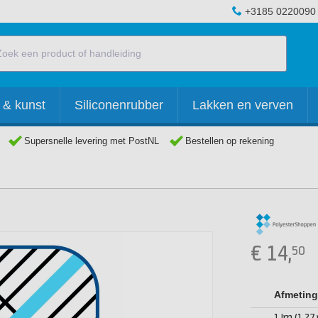
+3185 0220090
 & kunst
Siliconenrubber
Lakken en verven
Supersnelle levering met PostNL
Bestellen op rekening
€
14,
50
Afmeting