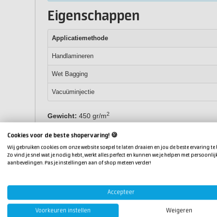
Eigenschappen
Applicatiemethode
Handlamineren
Wet Bagging
Vacuüminjectie
2
Gewicht:
450 gr/m
Weeftype:
biaxiaal legsel -45/+45
Cookies voor de beste shopervaring! 🍪
Weefselbreedte:
127 cm breed
Te gebruiken met:
polyesterhars
,
vinylesterhars
en
ep
Wij gebruiken cookies om onze website soepel te laten draaien en jou de beste ervaring te
Zo vind je snel wat je nodig hebt, werkt alles perfect en kunnen we je helpen met persoonlij
Verpakkingen:
aanbevelingen. Pas je instellingen aan of shop meteen verder!
2
1 lm: 127 cm x 1 lm (1,27 m
)
2
5 lm: 127 cm x 5 lm (6,35 m
)
Accepteer
20 lm gevouwen: 127 cm x 20 lm (4 stuks) (25,4 m
2
20 lm: op rol: 127 cm x 20 lm (25,4 m
)
Voorkeuren instellen
Weigeren