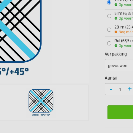
1 lm (1,27
Op voor
5 lm (6,35
Op voor
20 lm (25,
Nog maar
Rol (63,5 
Op voor
Verpakking
Aantal
-
+