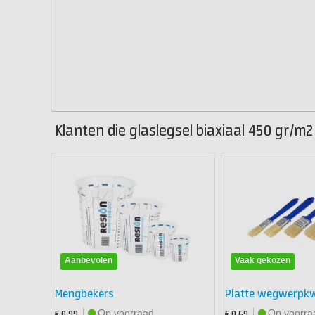
Klanten die glaslegsel biaxiaal 450 gr/m
Aanbevolen
Vaak gekozen
Mengbekers
Platte wegwerpk
Op voorraad
Op voorra
€ 0,99
€ 0,69