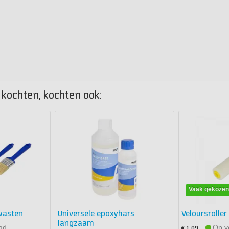
2 kochten, kochten ook:
Vaak gekoze
wasten
Universele epoxyhars
Veloursroller
langzaam
ad
Op v
€ 1,09