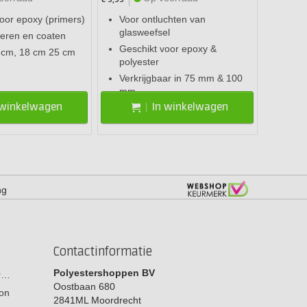
oor epoxy (primers)
Voor ontluchten van
glasweefsel
neren en coaten
Geschikt voor epoxy &
 cm, 18 cm 25 cm
polyester
Verkrijgbaar in 75 mm & 100
mm
 winkelwagen
In winkelwagen
ng
Contactinformatie
Polyestershoppen BV
or…
Oostbaan 680
on
2841ML
Moordrecht