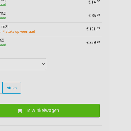
 m2)
50
€
14,
raad
 m2)
99
€
36,
raad
4 m2)
99
€
121,
 4 stuks op voorraad
m2)
99
€
259,
raad
stuks
In winkelwagen