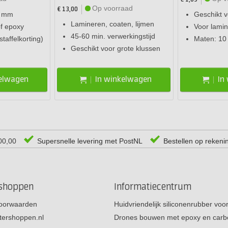
Op voorraad
€ 13,00
0 mm
Geschikt v
Lamineren, coaten, lijmen
of epoxy
Voor lami
45-60 min. verwerkingstijd
staffelkorting)
Maten: 10
Geschikt voor grote klussen
kelwagen
In winkelwagen
In
00,00
Supersnelle levering met PostNL
Bestellen op rekeni
rshoppen
Informatiecentrum
oorwaarden
Huidvriendelijk siliconenrubber vo
tershoppen.nl
Drones bouwen met epoxy en carb