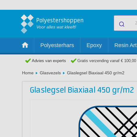
Polyestershoppen
Voor alles wat kleeft!
Polyesterhars
Epoxy
Resin Art
Advies van experts
Gratis verzending vanaf € 100,00
Home
Glasvezels
Glaslegsel Biaxiaal 450 gr/m2
Glaslegsel Biaxiaal 450 gr/m2