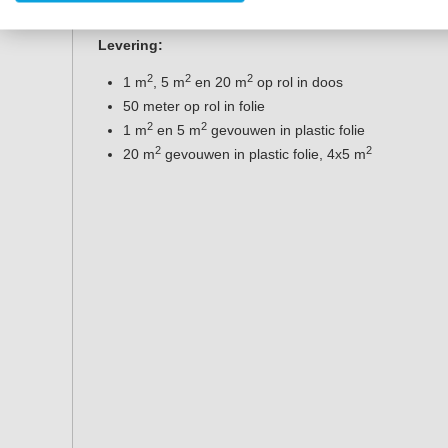
2
Rol: 127 cm x 50 lm (63,5 m
)
Levering:
2
2
2
1 m
, 5 m
en 20 m
op rol in doos
50 meter op rol in folie
2
2
1 m
en 5 m
gevouwen in plastic folie
2
2
20 m
gevouwen in plastic folie, 4x5 m