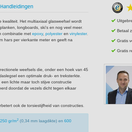
Handleidingen
Uitgebr
 kwaliteit. Het multiaxiaal glasweefsel wordt
planken, longboards, ski's en nog veel meer.
Betaal z
in combinatie met
epoxy
,
polyester
en
vinylester
.
am hars per vierkante meter en geeft na
Gratis 
Gratis 
directionele weefsels die, onder een hoek van 45
laslegsel een optimale druk- en treksterkte.
een lichte maar toch stijve constructie
rd doordat de vezels dicht tegen elkaar
betert ook de torsiestijfheid van constructies.
2
250 gr/m
(0,34 mm laagdikte) en
600