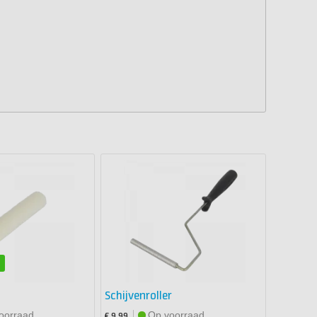
n
Schijvenroller
oorraad
Op voorraad
€ 9,99