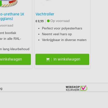
n
o-urethane 1K
Vachtroller
ogglans)
Op voorraad
€ 0,99
voorraad
Perfect voor polyesterhars
nt bootlak
Neemt veel hars op
r in alle RAL-
Verkrijgbaar in diverse maten
en lang kleurbehoud
 winkelwagen
In winkelwagen
ng