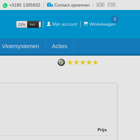
+3185 1305932
Contact opnemen
🇬🇧
🇫🇷
0
Mijn account
Winkelwagen
21%
Incl.
Excl.
Vloersystemen
Acties
Prijs