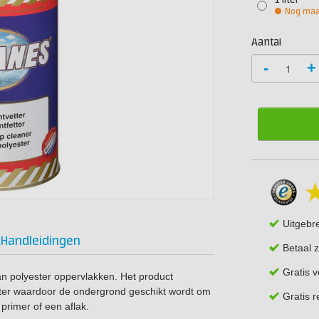
1 liter
Nog maar
Aantal
-
+
Uitgebr
Handleidingen
Betaal z
Gratis 
van polyester oppervlakken. Het product
ster waardoor de ondergrond geschikt wordt om
Gratis 
rimer of een aflak.