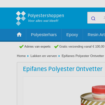
Polyestershoppen
Voor alles wat kleeft!
Polyesterhars
Epoxy
Resin Art
Advies van experts
Gratis verzending vanaf € 100,00
Home
Lakken en verven
Epifanes Polyester Ontvetter
Epifanes Polyester Ontvetter