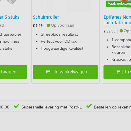
Vaak gekoze
er 5 stuks
Schuimroller
Epifanes Mon
Jachtlak (ho
ad
Op voorraad
€ 1,49
Op 
€ 35,99
schuurpapier
Streeploos resultaat
1-compone
urmachines
Perfect voor DD lak
Beschikbaa
5 stuks
Hoogwaardige kwaliteit
kleuren
Krasvast 
kelwagen
In winkelwagen
In
00,00
Supersnelle levering met PostNL
Bestellen op rekeni