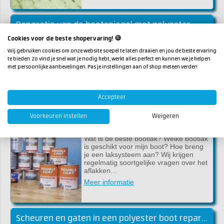
Reparatie van de bootspiegel met polyester
Cookies voor de beste shopervaring! 🍪
Als de spiegel in je boot versleten,
vochtig of rot is, kun je deze beter
Wij gebruiken cookies om onze website soepel te laten draaien en jou de beste ervaring
vervangen. Gelukkig is dit een klus die
te bieden. Zo vind je snel wat je nodig hebt, werkt alles perfect en kunnen we je helpen
je eenvoudig zelf kunt uitvoeren. Wij
met persoonlijke aanbevelingen. Pas je instellingen aan of shop meteen verder!
hebben h…
Meer informatie
Accepteer
Voorkeuren instellen
Weigeren
Welke bootlak heb je nodig? Het juiste laksysteem voor jouw boot!
Wat is de beste bootlak? Welke bootlak
is geschikt voor mijn boot? Hoe breng
je een laksysteem aan? Wij krijgen
regelmatig soortgelijke vragen over het
aflakken…
Meer informatie
Scheuren en gaten in een polyester boot repareren