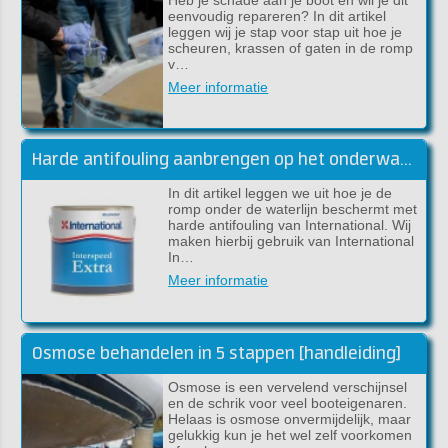
eenvoudig repareren? In dit artikel
leggen wij je stap voor stap uit hoe je
scheuren, krassen of gaten in de romp
v…
Meer informatie
Harde antifouling aanbrengen op het onderwaterschip
In dit artikel leggen we uit hoe je de
romp onder de waterlijn beschermt met
harde antifouling van International. Wij
maken hierbij gebruik van International
In…
Meer informatie
Osmose behandelen in 5 stappen [handleiding]
Osmose is een vervelend verschijnsel
en de schrik voor veel booteigenaren.
Helaas is osmose onvermijdelijk, maar
gelukkig kun je het wel zelf voorkomen