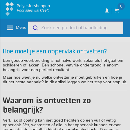
Polyestershoppen
0
Voor alles wat kleeft!
Menu
Zoek een product of handleiding
Hoe moet je een oppervlak ontvetten?
Een goede voorbereiding is het halve werk, zeker als het gaat om
schilderen of lakken. Een schone, vetvrije ondergrond is enorm
belangrijk voor een perfect resultaat.
Maar hoe weet je nu welke ontvetter je moet gebruiken en hoe je
dit het beste aanpakt? In dit artikel leggen we het stap voor stap uit.
Waarom is ontvetten zo
belangrijk?
Verf, lak of coating kan niet goed hechten op een vuil of vettig
oppervlak. Vet, wasresten of olie in het oppervlak kunnen ervoor
zorgen dat de verf afbladdert of ongelijkmatig hecht. Daarom is