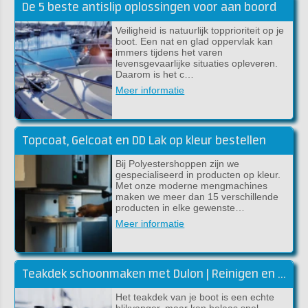
De 5 beste antislip oplossingen voor aan boord
Veiligheid is natuurlijk topprioriteit op je
boot. Een nat en glad oppervlak kan
immers tijdens het varen
levensgevaarlijke situaties opleveren.
Daarom is het c…
Meer informatie
Topcoat, Gelcoat en DD Lak op kleur bestellen
Bij Polyestershoppen zijn we
gespecialiseerd in producten op kleur.
Met onze moderne mengmachines
maken we meer dan 15 verschillende
producten in elke gewenste…
Meer informatie
Teakdek schoonmaken met Dulon | Reinigen en kleur herstellen
Het teakdek van je boot is een echte
blikvanger, maar kan helaas snel