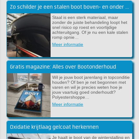
Zo schilder je een stalen boot boven- en onder de waterlijn
Staal is een sterk materiaal, maar
zonder de juiste behandeling loopt het
snel risico op roest en voortijdige
achteruitgang. Of je nu een kale stalen
romp opnie…
Meer informatie
Gratis magazine: Alles over Bootonderhoud
Wil je jouw boot jarenlang in topconditie
houden? Of ben je net begonnen met
varen en wil je precies weten hoe je
jouw vaartuig goed onderhoudt?
Polyestershoppe…
Meer informatie
Oxidatie krijtlaag gelcoat herkennen
Je haalt je boot van de winterstalling en