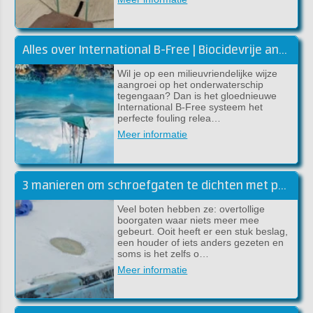
Alles over International B-Free | Biocidevrije antifouling
Wil je op een milieuvriendelijke wijze
aangroei op het onderwaterschip
tegengaan? Dan is het gloednieuwe
International B-Free systeem het
perfecte fouling relea…
Meer informatie
3 manieren om schroefgaten te dichten met polyester
Veel boten hebben ze: overtollige
boorgaten waar niets meer mee
gebeurt. Ooit heeft er een stuk beslag,
een houder of iets anders gezeten en
soms is het zelfs o…
Meer informatie