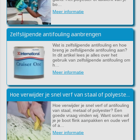
bo…
Meer informatie
Zelfslijpende antifouling aanbrengen
Wat is zelfslijpende antifouling en hoe
breng je zelfslijpende antifouling aan?
In dit artikel lees je alles over het
gebruik van zelfslijpende antifouling om
h…
Meer informatie
Hoe verwijder je snel verf van staal of polyester?
Hoe verwijder je snel verf of antifouling
van staal, metaal of polyester? Een
goede vraag vinden wij. Want soms wil
je je boot flink aanpakken en oude verf
of a…
Meer informatie