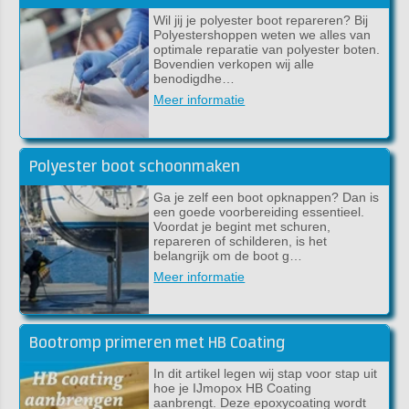
Wil jij je polyester boot repareren? Bij
Polyestershoppen weten we alles van
optimale reparatie van polyester boten.
Bovendien verkopen wij alle
benodigdhe…
Meer informatie
Polyester boot schoonmaken
Ga je zelf een boot opknappen? Dan is
een goede voorbereiding essentieel.
Voordat je begint met schuren,
repareren of schilderen, is het
belangrijk om de boot g…
Meer informatie
Bootromp primeren met HB Coating
In dit artikel legen wij stap voor stap uit
hoe je IJmopox HB Coating
aanbrengt. Deze epoxycoating wordt