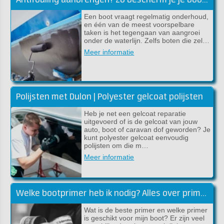
Antifouling aanbrengen? Zo bescherm je je boot tegen aangroei
Een boot vraagt regelmatig onderhoud,
en één van de meest voorspelbare
taken is het tegengaan van aangroei
onder de waterlijn. Zelfs boten die zel…
Meer informatie
Polijsten met Dulon | Polyester gelcoat polijsten
Heb je net een gelcoat reparatie
uitgevoerd of is de gelcoat van jouw
auto, boot of caravan dof geworden? Je
kunt polyester gelcoat eenvoudig
polijsten om die m…
Meer informatie
Welke bootprimer heb ik nodig? Alles over primers!
Wat is de beste primer en welke primer
is geschikt voor mijn boot? Er zijn veel