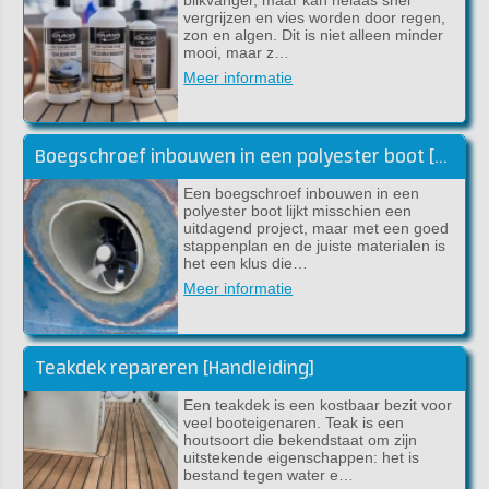
vergrijzen en vies worden door regen,
zon en algen. Dit is niet alleen minder
mooi, maar z…
Meer informatie
Boegschroef inbouwen in een polyester boot [handleiding]
Een boegschroef inbouwen in een
polyester boot lijkt misschien een
uitdagend project, maar met een goed
stappenplan en de juiste materialen is
het een klus die…
Meer informatie
Teakdek repareren [Handleiding]
Een teakdek is een kostbaar bezit voor
veel booteigenaren. Teak is een
houtsoort die bekendstaat om zijn
uitstekende eigenschappen: het is
bestand tegen water e…