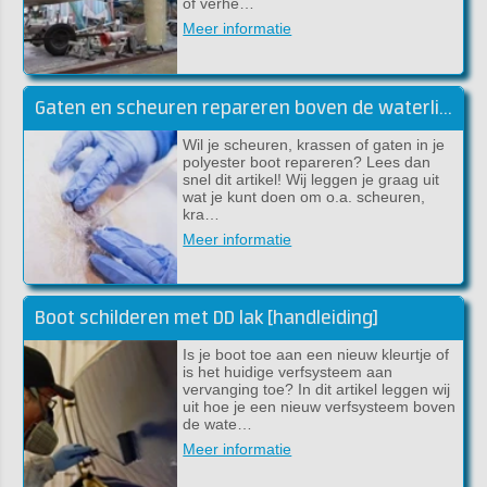
of verhe…
Meer informatie
Gaten en scheuren repareren boven de waterlijn
Wil je scheuren, krassen of gaten in je
polyester boot repareren? Lees dan
snel dit artikel! Wij leggen je graag uit
wat je kunt doen om o.a. scheuren,
kra…
Meer informatie
Boot schilderen met DD lak [handleiding]
Is je boot toe aan een nieuw kleurtje of
is het huidige verfsysteem aan
vervanging toe? In dit artikel leggen wij
uit hoe je een nieuw verfsysteem boven
de wate…
Meer informatie