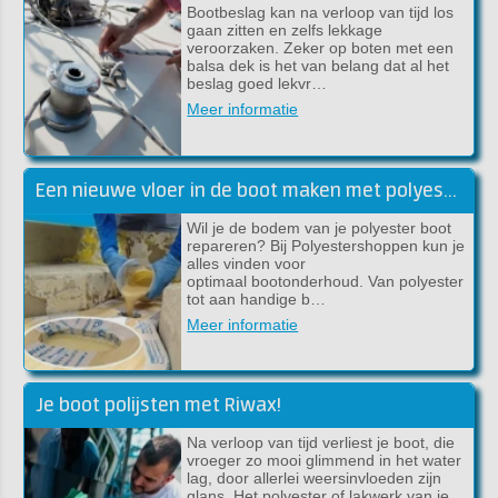
Bootbeslag kan na verloop van tijd los
gaan zitten en zelfs lekkage
veroorzaken. Zeker op boten met een
balsa dek is het van belang dat al het
beslag goed lekvr…
Meer informatie
Een nieuwe vloer in de boot maken met polyester
Wil je de bodem van je polyester boot
repareren? Bij Polyestershoppen kun je
alles vinden voor
optimaal bootonderhoud. Van polyester
tot aan handige b…
Meer informatie
Je boot polijsten met Riwax!
Na verloop van tijd verliest je boot, die
vroeger zo mooi glimmend in het water
lag, door allerlei weersinvloeden zijn
glans. Het polyester of lakwerk van je