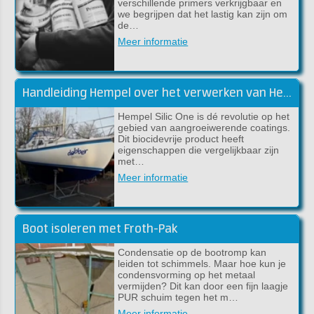
verschillende primers verkrijgbaar en
we begrijpen dat het lastig kan zijn om
de…
Meer informatie
Handleiding Hempel over het verwerken van Hempel Silic One
Hempel Silic One is dé revolutie op het
gebied van aangroeiwerende coatings.
Dit biocidevrije product heeft
eigenschappen die vergelijkbaar zijn
met…
Meer informatie
Boot isoleren met Froth-Pak
Condensatie op de bootromp kan
leiden tot schimmels. Maar hoe kun je
condensvorming op het metaal
vermijden? Dit kan door een fijn laagje
PUR schuim tegen het m…
Meer informatie