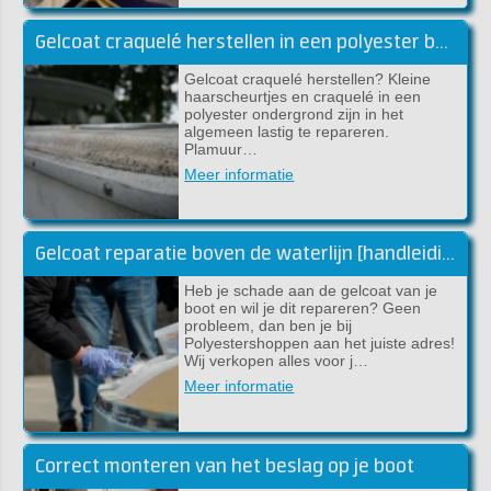
Gelcoat craquelé herstellen in een polyester boot
Gelcoat craquelé herstellen? Kleine
haarscheurtjes en craquelé in een
polyester ondergrond zijn in het
algemeen lastig te repareren.
Plamuur…
Meer informatie
Gelcoat reparatie boven de waterlijn [handleiding]
Heb je schade aan de gelcoat van je
boot en wil je dit repareren? Geen
probleem, dan ben je bij
Polyestershoppen aan het juiste adres!
Wij verkopen alles voor j…
Meer informatie
Correct monteren van het beslag op je boot