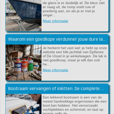
de glans is er duidelijk af. De kleur ziet
er vaag uit, de romp voelt ruw of
poederig aan, en als je er met je
vinger…
Meer informatie
Waarom een goedkope verdunner jouw dure lakwerk kan verpesten
Je herkent het vast wel: je hebt op onze
website een blik jachtlak van Epifanes
of De IJssel in je winkelwagen. De lak is
niet goedkoop, maar je wilt dan ook
he…
Meer informatie
Bootraam vervangen of inkitten. De complete handleiding (Sika)
Een lekkend bootraam is een van de
meest hardnekkige ergernissen die een
boot kan hebben. Het veroorzaakt
vochtplekken en schimmel, en tast op
termijn zelfs de…