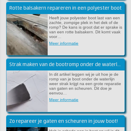
Rotte balsakern repareren in een polyester boot
Heeft jouw polyester boot last van een
zachte, zompige plek in het dek of de
romp? De kans is groot dat er sprake is
van een rotte balsakern. Dit komt vaak
voor…
Meer informatie
Strak maken van de bootromp onder de waterlijn met epoxy plamuur
In dit artikel leggen wij je uit hoe je de
romp van je boot onder de waterlijn
weer strak krijgt na een grote reparatie
van gaten en scheuren. Dit doe je
eenvou…
Meer informatie
Zo repareer je gaten en scheuren in jouw boot!
Heb je schade aan je boot en wil je dit