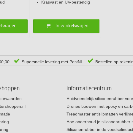
oud
Krasvast en UV-bestendig
kelwagen
In winkelwagen
00,00
Supersnelle levering met PostNL
Bestellen op rekeni
rshoppen
Informatiecentrum
oorwaarden
Huidvriendelijk siliconenrubber vo
tershoppen.nl
Drones bouwen met epoxy en carb
rmatie
Treadmaster antislipmatten verlij
aring
Hoe onderhoud je siliconenrubber
aring
Siliconenrubber in de voedselindus