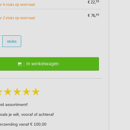
99
€
22,
 4 stuks op voorraad
99
€
76,
 2 stuks op voorraad
stuks
In winkelwagen
eid assortiment!
oals je wilt, vooraf of achteraf
verzending vanaf € 100,00