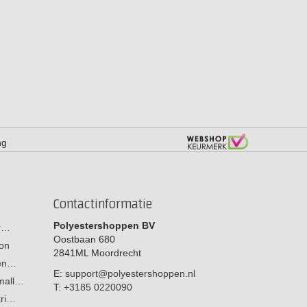
ng
Contactinformatie
Polyestershoppen BV
or…
Oostbaan 680
on
2841ML
Moordrecht
men…
E:
support@polyestershoppen.nl
 mall…
T:
+3185 0220090
tri…