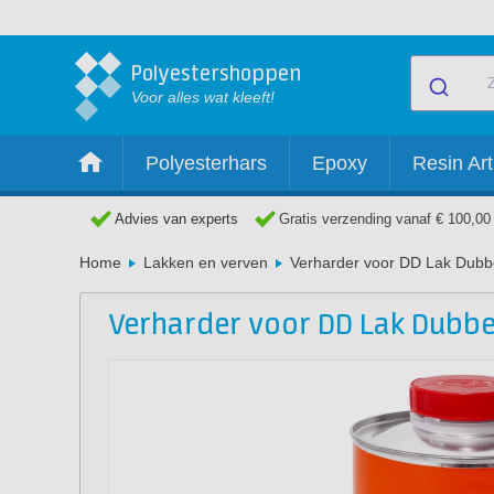
Polyestershoppen
Voor alles wat kleeft!
Polyesterhars
Epoxy
Resin Art
Advies van experts
Gratis verzending vanaf € 100,00
Home
Lakken en verven
Verharder voor DD Lak Dubb
Verharder voor DD Lak Dubbe