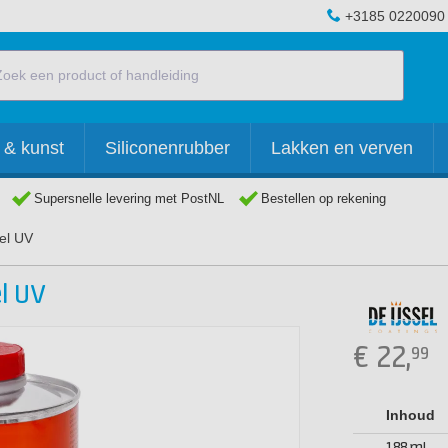
+3185 0220090
 & kunst
Siliconenrubber
Lakken en verven
Supersnelle levering met PostNL
Bestellen op rekening
el UV
l UV
€
22,
99
Inhoud