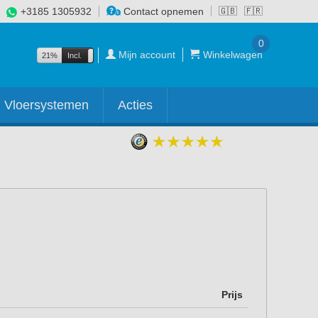
+3185 1305932
Contact opnemen
🇬🇧
🇫🇷
0
Mijn account
Winkelwagen
21%
Incl.
Excl.
Vloersystemen
Acties
Prijs