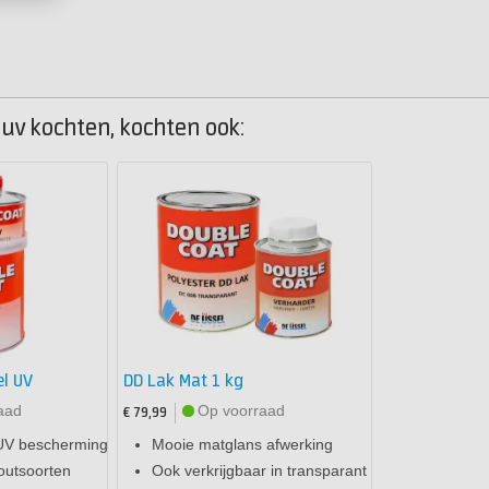
 uv kochten, kochten ook:
l UV
DD Lak Mat 1 kg
aad
Op voorraad
€ 79,99
UV bescherming
Mooie matglans afwerking
outsoorten
Ook verkrijgbaar in transparant