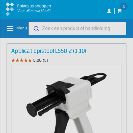
Polyestershoppen
0
Voor alles wat kleeft!
Menu
Zoek een product of handleiding
Applicatiepistool LS50-2 (1:10)