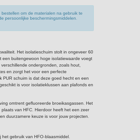
 bestellen om de materialen na gebruik te
de persoonlijke beschermingsmiddelen.
liteit. Het isolatieschuim stolt in ongeveer 60
et een buitengewoon hoge isolatiewaarde voegt
n verschillende ondergronden, zoals hout,
tes en zorgt het voor een perfecte
Pak PUR schuim is dat deze goed hecht en een
geschikt is voor isolatieklussen aan plafonds en
eving omtrent gefluoreerde broeikasgassen. Het
n plaats van HFC. Hierdoor heeft het een zeer
en duurzamere keuze is voor jouw projecten.
j het gebruik van HFO-blaasmiddel.