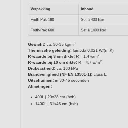
Verpakking
Inhoud
Froth-Pak 180
Set à 400 liter
Froth-Pak 600
Set à 1400 liter
3
Gewicht:
ca. 30-35 kg/m
Thermische geleiding:
lambda 0,021 W/(m.K)
2
R-waarde bij 3 cm dikte:
R = 1,4 w/m
2
R-waarde bij 10 cm dikte:
R = 4,7 w/m
Drukvastheid:
ca. 180 kPa
Brandveiligheid (NF EN 13501-1):
class E
Uitschuimen:
in 30-45 seconden
Afmetingen:
400L | 20x28 cm (hxb)
1400L | 31x46 cm (hxb)