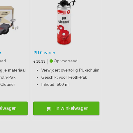
y
PU Cleaner
aad
Op voorraad
€ 10,99
g je materiaal
Verwijdert overtollig PU-schuim
roth-Pak
Geschikt voor Froth-Pak
 Cleaner
Inhoud: 500 ml
kelwagen
In winkelwagen