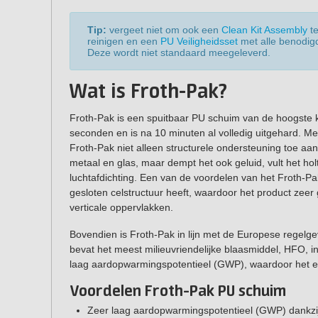
Tip:
vergeet niet om ook een
Clean Kit Assembly
te
reinigen en een
PU Veiligheidsset
met alle benodig
Deze wordt niet standaard meegeleverd.
Wat is Froth-Pak?
Froth-Pak is een spuitbaar PU schuim van de hoogste kwa
seconden en is na 10 minuten al volledig uitgehard. M
Froth-Pak niet alleen structurele ondersteuning toe aa
metaal en glas, maar dempt het ook geluid, vult het hol
luchtafdichting. Een van de voordelen van het Froth-
gesloten celstructuur heeft, waardoor het product zeer 
verticale oppervlakken.
Bovendien is Froth-Pak in lijn met de Europese regelg
bevat het meest milieuvriendelijke blaasmiddel, HFO, i
laag aardopwarmingspotentieel (GWP), waardoor het e
Voordelen Froth-Pak PU schuim
Zeer laag aardopwarmingspotentieel (GWP) dankzi