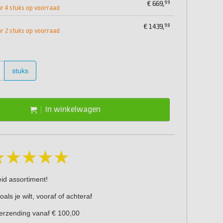
99
€
669,
 4 stuks op voorraad
98
€
1439,
 2 stuks op voorraad
stuks
In winkelwagen
eid assortiment!
oals je wilt, vooraf of achteraf
verzending vanaf € 100,00