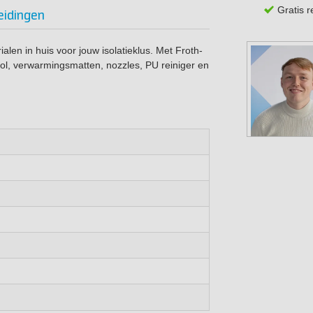
Gratis 
eidingen
alen in huis voor jouw isolatieklus. Met Froth-
ool, verwarmingsmatten, nozzles, PU reiniger en
400L
180 QR (set à 400L)
2,7 meter
10x
1x
1x
1x