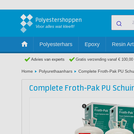
Polyestershoppen
Voor alles wat kleeft!
Polyesterhars
Epoxy
Resin Art
Advies van experts
Gratis verzending vanaf € 100,00
Home
Polyurethaanhars
Complete Froth-Pak PU Schu
Complete Froth-Pak PU Schui