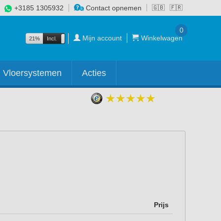
+3185 1305932
Contact opnemen
🇬🇧
🇫🇷
0
Mijn account
Winkelwagen
21%
Incl.
Excl.
Vloersystemen
Acties
Prijs