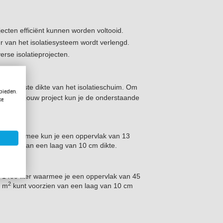
jecten efficiënt kunnen worden voltooid.
van het isolatiesysteem wordt verlengd.
erse isolatieprojecten.
e gewenste dikte van het isolatieschuim. Om
 bieden.
bt voor jouw project kun je de onderstaande
ke
iter, hiermee kun je een oppervlak van 13
orzien van een laag van 10 cm dikte.
n 1400 liter waarmee je een oppervlak van 45
2
4 m
kunt voorzien van een laag van 10 cm