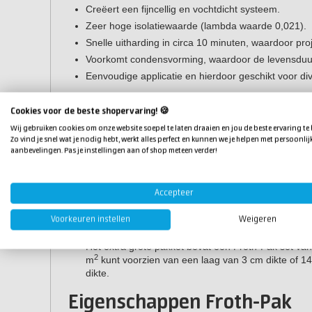
Creëert een fijncellig en vochtdicht systeem.
Zeer hoge isolatiewaarde (lambda waarde 0,021).
Snelle uitharding in circa 10 minuten, waardoor pro
Voorkomt condensvorming, waardoor de levensduur 
Eenvoudige applicatie en hierdoor geschikt voor div
Hoeveel Froth-Pak heb ik nodig?
Cookies voor de beste shopervaring! 🍪
Bepaal het gewenste oppervlak dat je wil isoleren en d
Wij gebruiken cookies om onze website soepel te laten draaien en jou de beste ervaring te
vervolgens te berekenen hoeveel Froth-Pak je nodig he
Zo vind je snel wat je nodig hebt, werkt alles perfect en kunnen we je helpen met persoonlij
gegevens gebruiken.
aanbevelingen. Pas je instellingen aan of shop meteen verder!
400 Liter
Het grote pakket bevat een Froth-Pak set van 400 l
Accepteer
2
2
m
voorzien van een laag van 3 cm dikte of 4 m
vo
Voorkeuren instellen
Weigeren
1400 Liter
Het extra grote pakket bevat een Froth-Pak set va
2
m
kunt voorzien van een laag van 3 cm dikte of 1
dikte.
Eigenschappen Froth-Pak