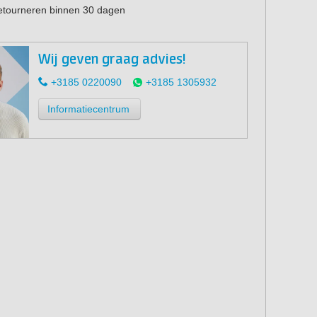
retourneren binnen 30 dagen
Wij geven graag advies!
+3185 0220090
+3185 1305932
Informatiecentrum
1400L
600 QR (set à 1400L)
4,6 meter
25x
2x
1x
1x