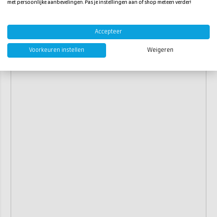
Merk:
PhiMolds
met persoonlijke aanbevelingen. Pas je instellingen aan of shop meteen verder!
Afmetingen:
100 mm
Accepteer
Voorkeuren instellen
Weigeren