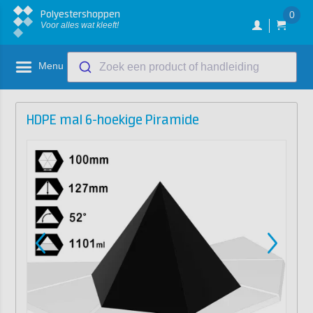
Polyestershoppen
0
Voor alles wat kleeft!
Menu
Zoek een product of handleiding
HDPE mal 6-hoekige Piramide