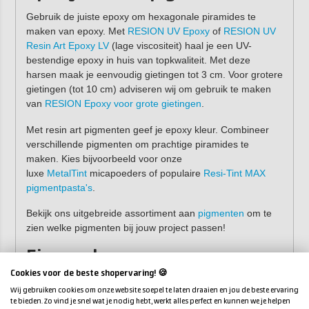
Gebruik de juiste epoxy om hexagonale piramides te
maken van epoxy. Met
RESION UV Epoxy
of
RESION UV
Resin Art Epoxy LV
(lage viscositeit) haal je een UV-
bestendige epoxy in huis van topkwaliteit. Met deze
harsen maak je eenvoudig gietingen tot 3 cm. Voor grotere
gietingen (tot 10 cm) adviseren wij om gebruik te maken
van
RESION Epoxy voor grote gietingen
.
Met resin art pigmenten geef je epoxy kleur. Combineer
verschillende pigmenten om prachtige piramides te
maken. Kies bijvoorbeeld voor onze
luxe
MetalTint
micapoeders of populaire
Resi-Tint MAX
pigmentpasta's
.
Bekijk ons uitgebreide assortiment aan
pigmenten
om te
zien welke pigmenten bij jouw project passen!
Eigenschappen
Cookies voor de beste shopervaring! 🍪
Vorm:
hexagonale piramide (6-hoekig)
Wij gebruiken cookies om onze website soepel te laten draaien en jou de beste ervaring
Materiaal:
HDPE
te bieden. Zo vind je snel wat je nodig hebt, werkt alles perfect en kunnen we je helpen