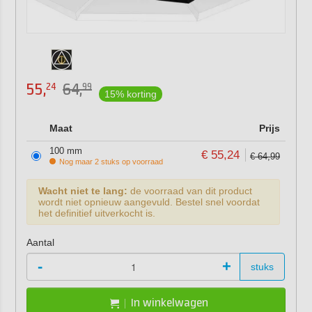
55,
64,
24
99
15% korting
Maat
Prijs
100 mm
€ 55,24
€ 64,99
Nog maar 2 stuks op voorraad
Wacht niet te lang:
de voorraad van dit product
wordt niet opnieuw aangevuld. Bestel snel voordat
het definitief uitverkocht is.
Aantal
-
+
stuks
In winkelwagen