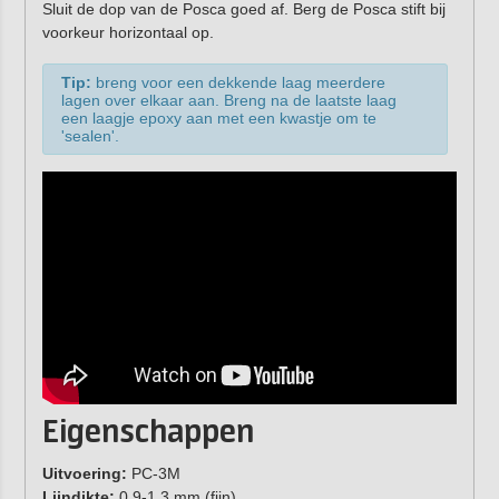
Sluit de dop van de Posca goed af. Berg de Posca stift bij
voorkeur horizontaal op.
Tip:
breng voor een dekkende laag meerdere
lagen over elkaar aan. Breng na de laatste laag
een laagje epoxy aan met een kwastje om te
'sealen'.
Eigenschappen
Uitvoering:
PC-3M
Lijndikte:
0,9-1,3 mm (fijn)