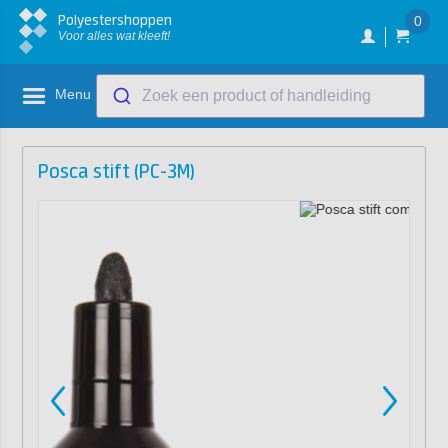
Polyestershoppen
0
Voor alles wat kleeft!
Menu
Zoek een product of handleiding
Posca stift (PC-3M)