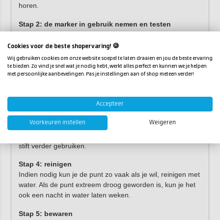
horen.
Stap 2: d
e marker in gebruik nemen en testen
Start door de Posca stift meerdere malen met de punt op
een vel papier te drukken totdat de punt voldoende met
Cookies voor de beste shopervaring! 🍪
verf doordrenkt is. Test de dekking op een kladblaadje: als
Wij gebruiken cookies om onze website soepel te laten draaien en jou de beste ervaring
de lijn strak is, is de stift klaar. Het kan nuttig zijn om altijd
te bieden. Zo vind je snel wat je nodig hebt, werkt alles perfect en kunnen we je helpen
met persoonlijke aanbevelingen. Pas je instellingen aan of shop meteen verder!
een vod bij de hand te hebben om de punt gemakkelijk te
reinigen of overtollige verf te absorberen.
Accepteer
Stap 3: opnieuw schudden
Als de dekking tijdens het ontwerpen afneemt, schud je de
Voorkeuren instellen
Weigeren
marker opnieuw. Zorg er hierbij voor dat de dop altijd op
de stift zit om verfspatten te voorkomen. Hierna kun je de
stift verder gebruiken.
Stap 4: reinigen
Indien nodig kun je de punt zo vaak als je wil, reinigen met
water. Als de punt extreem droog geworden is, kun je het
ook een nacht in water laten weken.
Stap 5: bewaren