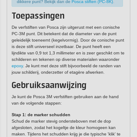
dikkere punt? Bekijk dan de
Posca stiften (PC-8K)
.
Toepassingen
De verfstiften van Posca zijn uitgerust met een conische
PC-3M punt. Dit betekent dat de diameter van de punt
geleidelijk toeneemt (kegelvormig). Door de conische punt
is deze stift universeel inzetbaar. De punt heeft een
lijndikte van 0,9 tot 1,3 millimeter en is zeer geschikt om te
schilderen en tekenen op diverse materialen waaronder
epoxy
. Je kunt met deze stift bijvoorbeeld de randen van
jouw schilderij, onderzetter of etagère afwerken.
Gebruiksaanwijzing
Je kunt de Posca 3M verfstiften gebruiken aan de hand
van de volgende stappen:
Stap 1: de marker schudden
Schud de marker stevig ondersteboven met de dop
afgesloten, zodat het kogeltje de kleur homogeen kan
maken. Tijdens het schudden krijg je die typische 'klik' te