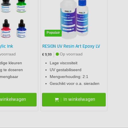
Populair
lic Ink
RESION UV Resin Art Epoxy LV
voorraad
Op voorraad
€ 9,99
dige kleuren
Lage viscositeit
g te doseren
UV gestabiliseerd
 mengbaar
Mengverhouding: 2:1
Geschikt voor o.a. sieraden
 winkelwagen
In winkelwagen