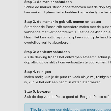
Stap 1: de marker schudden
Schud de marker stevig ondersteboven met de dop afge
kan maken. Tijdens het schudden krijg je die typische 'kl
Stap 2: d
e marker in gebruik nemen en testen
Start door de Posca stift meerdere malen met de punt o
voldoende met verf doordrenkt is. Test de dekking op een k
klaar. Het kan nuttig zijn om altijd een vod bij de hand
overtollige verf te absorberen.
Stap 3: opnieuw schudden
Als de dekking tijdens het ontwerpen afneemt, schud je
dop altijd op de stift zit om verfspatten te voorkomen. H
Stap 4: reinigen
Indien nodig kun je de punt zo vaak als je wil, reinige
is, kun je het ook een nacht in water laten weken.
Stap 5: bewaren
Sluit de dop van de Posca goed af. Berg de Posca stift 
Tip:
breng voor een dekkende laag meerdere lagen 