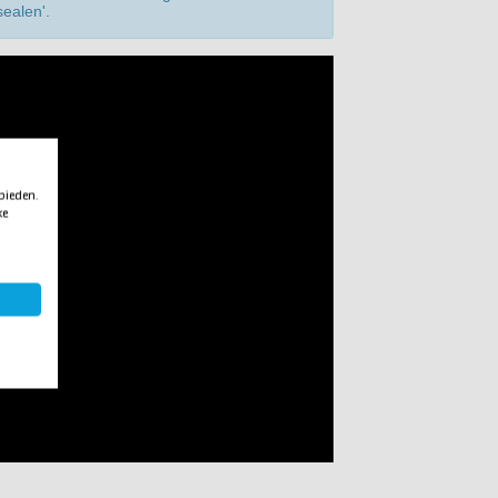
ealen'.
 bieden.
ke