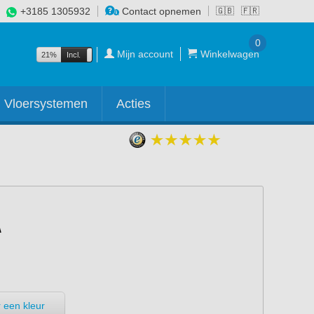
+3185 1305932
Contact opnemen
🇬🇧
🇫🇷
0
Mijn account
Winkelwagen
21%
Incl.
Excl.
Vloersystemen
Acties
 een kleur