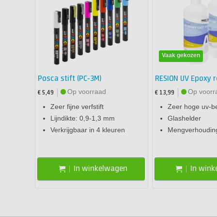
Vaak gekozen
Posca stift (PC-3M)
RESION UV Epoxy r
Op voorraad
Op voorr
€ 5,49
€ 13,99
Zeer fijne verfstift
Zeer hoge uv-b
Lijndikte: 0,9-1,3 mm
Glashelder
Verkrijgbaar in 4 kleuren
Mengverhouding
In winkelwagen
In win