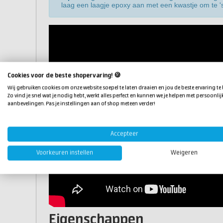
laag een laagje epoxy aan met een kwastje om te 's
Cookies voor de beste shopervaring! 🍪
Wij gebruiken cookies om onze website soepel te laten draaien en jou de beste ervaring te
Zo vind je snel wat je nodig hebt, werkt alles perfect en kunnen we je helpen met persoonlij
aanbevelingen. Pas je instellingen aan of shop meteen verder!
Accepteer
Voorkeuren instellen
Weigeren
Eigenschappen