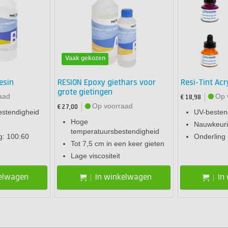
Vaak gekozen
esin
RESION Epoxy giethars voor
Resi-Tint Acry
grote gietingen
aad
Op 
€ 18,98
Op voorraad
€ 27,00
estendigheid
UV-besten
Hoge
Nauwkeuri
temperatuursbestendigheid
: 100:60
Onderling
Tot 7,5 cm in een keer gieten
Lage viscositeit
kelwagen
In winkelwagen
In