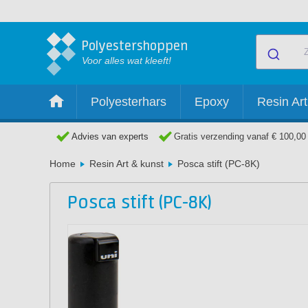
Polyestershoppen
Voor alles wat kleeft!
Polyesterhars
Epoxy
Resin Art
Advies van experts
Gratis verzending vanaf € 100,00
Home
Resin Art & kunst
Posca stift (PC-8K)
Posca stift (PC-8K)