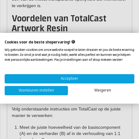
te verkrijgen is.
Voordelen van TotalCast
Artwork Resin
Eenvoudig 1:1 mengverhouding op volume.
Cookies voor de beste shopervaring! 🍪
Vrij van oplosmiddelen.
Wij gebruiken cookies om onze website soepel te laten draaien en jou de beste ervaring
Geurvrij.
te bieden. Zo vind je snel wat je nodig hebt, werkt alles perfect en kunnen we je helpen
met persoonlijke aanbevelingen. Pas je instellingen aan of shop meteen verder!
BPA- en Fenol vrij.
Laat luchtbellen eenvoudig ontsnappen.
Ingebouwde vochtvangers.
Accepteer
UV stabiel (UV blockers zijn niet nodig).
Voorkeuren instellen
Weigeren
Gebruiksaanwijzing
Volg onderstaande instructies om TotalCast op de juiste
manier te verwerken:
Meet de juiste hoeveelheid van de basiscomponent
(A) en de verharder (B) af in de verhouding van 1:1