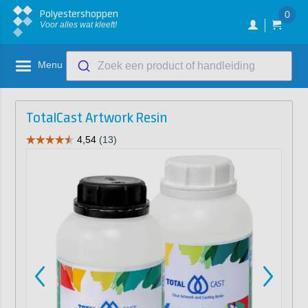
Polyestershoppen
0
Voor alles wat kleeft!
Menu
Zoek een product of handleiding
TotalCast Artwork Resin