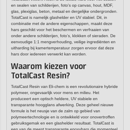
en sealen van schilderijen, foto's op canvas, hout, MDF,
glas, plexiglas, beton, metaal en dergelijke ondergronden.
TotalCast is namelijk glashelder en UV stabiel. Dit, in
combinatie met de andere eigenschappen, maakt deze
hars geschikt voor het beschermen en verfraaien van
onder andere schilderijen, foto’s, klokken of sieraden. De
eenvoudige 1:1 mengverhouding, veilige ingrediënten en
uitharding bij kamertemperatuur zorgen ervoor dat deze
hars door iedereen verwerkt kan worden.
Waarom kiezen voor
TotalCast Resin?
TotalCast Resin van Eli-chem is een revolutionaire hybride
polymeer, ongevaarlijk voor mens en milieu. Het
produceert een optisch heldere, UV stabiele en
transparante hoogglans afwerking. Deze geheel nieuwe
formule is het neusje van de zalm op gebied van
polymeertechnologie en is ontwikkeld voor onovertroffen
gebruiksgemak en een glashelder resultaat. TotalCast is
een van de meest transparante epoxyhars die momenteel