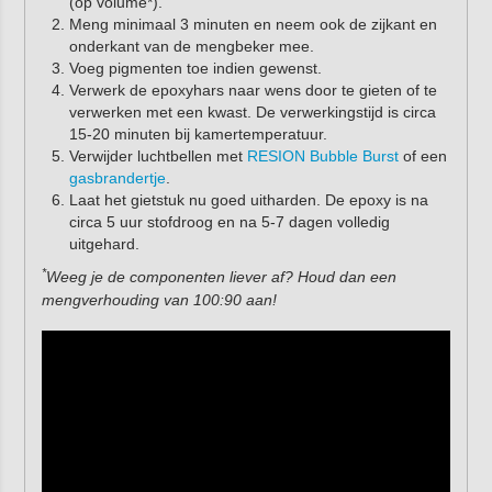
(op volume*).
Meng minimaal 3 minuten en neem ook de zijkant en
onderkant van de mengbeker mee.
Voeg pigmenten toe indien gewenst.
Verwerk de epoxyhars naar wens door te gieten of te
verwerken met een kwast. De verwerkingstijd is circa
15-20 minuten bij kamertemperatuur.
Verwijder luchtbellen met
RESION Bubble Burst
of een
gasbrandertje
.
Laat het gietstuk nu goed uitharden. De epoxy is na
circa 5 uur stofdroog en na 5-7 dagen volledig
uitgehard.
*
Weeg je de componenten liever af? Houd dan een
mengverhouding van 100:90 aan!