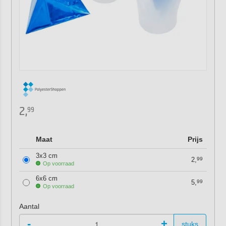
2,
99
Maat
Prijs
3x3 cm
2,
99
Op voorraad
6x6 cm
5,
99
Op voorraad
Aantal
-
+
stuks