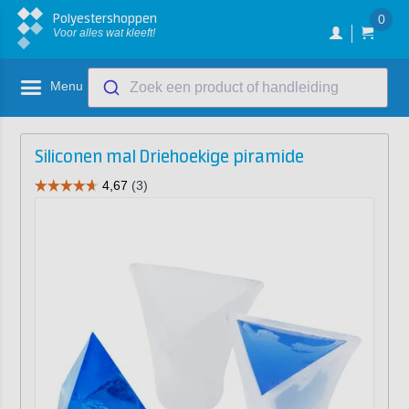
Polyestershoppen
0
Voor alles wat kleeft!
Menu
Zoek een product of handleiding
Siliconen mal Driehoekige piramide