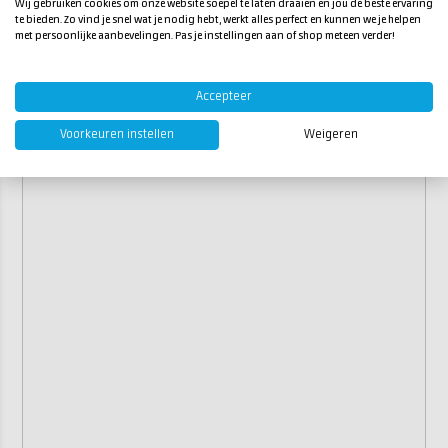
Wij gebruiken cookies om onze website soepel te laten draaien en jou de beste ervaring
te bieden. Zo vind je snel wat je nodig hebt, werkt alles perfect en kunnen we je helpen
met persoonlijke aanbevelingen. Pas je instellingen aan of shop meteen verder!
Accepteer
Voorkeuren instellen
Weigeren