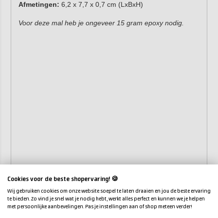
Afmetingen:
6,2 x 7,7 x 0,7 cm (LxBxH)
Voor deze mal heb je ongeveer 15 gram epoxy nodig.
Cookies voor de beste shopervaring! 🍪
Wij gebruiken cookies om onze website soepel te laten draaien en jou de beste ervaring
te bieden. Zo vind je snel wat je nodig hebt, werkt alles perfect en kunnen we je helpen
met persoonlijke aanbevelingen. Pas je instellingen aan of shop meteen verder!