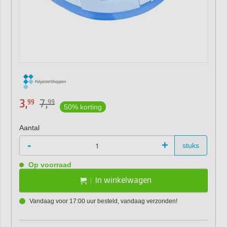
3,
7,
99
99
50% korting
Aantal
-
+
stuks
Op voorraad
In winkelwagen
Vandaag voor 17:00 uur besteld, vandaag verzonden!