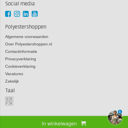
Social media
Polyestershoppen
Algemene voorwaarden
Over Polyestershoppen.nl
Contactinformatie
Privacyverklaring
Cookieverklaring
Vacatures
Zakelijk
Taal
🇬🇧
🇫🇷
1
In winkelwagen
Copyright 2026 Polyestershoppen bv