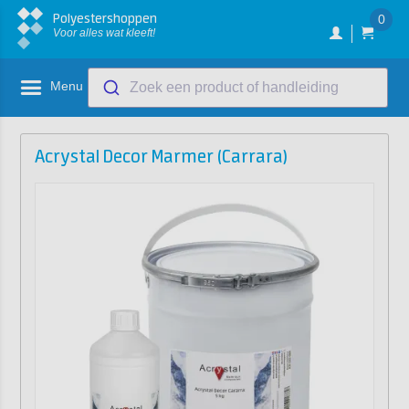
Polyestershoppen
0
Voor alles wat kleeft!
Menu
Zoek een product of handleiding
Acrystal Decor Marmer (Carrara)