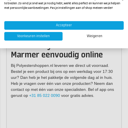
te bieden. Zo vind je snel wat je nodig hebt, werkt alles perfect en kunnen we je helpen
6 kg
5 kg
1 kg
met persoonlijke aanbevelingen. Pas je instellingen aan of shop meteen verder!
Mengverhouding:
5:1 (5 delen poeder, 1 deel vloeistof)
Accepteer
Verwerkingstijd:
8-10 minuten
Uithardingstijd:
20 - 100 minuten
Voorkeuren instellen
Weigeren
Bestel Acrystal Decor
Marmer eenvoudig online
Bij Polyestershoppen.nl leveren we direct uit voorraad.
Bestel je een product bij ons op een werkdag voor 17:30
uur? Dan heb je het pakketje de volgende dag al in huis.
Heb je vragen over één van onze producten? Neem dan
contact op met één van onze specialisten. Bel of app ons
gerust op
+31 85 022 0090
voor gratis advies.