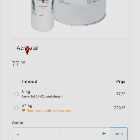
77,
98
Inhoud
Prijs
6 kg
77,
98
Levertijd 14-21 werkdagen
24 kg
229,
98
Nog maar 3 sets op voorraad
Aantal
-
+
sets