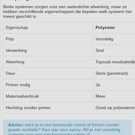
Beide systemen zorgen voor een waterdichte afwerking, maar ze
hebben verschillende eigenschappen die bepalen welk systeem het
meest geschikt is.
Eigenschap
Polyester
Prijs
Voordelig
Verwerking
Snel
Afwerking
Topcoat noodzakelij
Geur
Sterk (penetrant)
Primer nodig
Ja
Materiaalverbruik
Meer
Hechting zonder primer
Goed op polyestero
Advies:
werk je in een bewoonde ruimte of binnen zonder
goede ventilatie? Kies dan voor epoxy. Wil je een voordelig
systeem voor een niet-bewoonde ruimte of