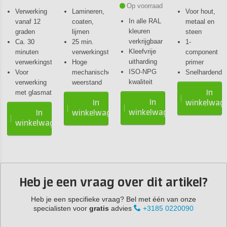
Op voorraad
Verwerking
Lamineren,
Voor hout,
In alle RAL
vanaf 12
coaten,
metaal en
kleuren
graden
lijmen
steen
verkrijgbaar
Ca. 30
25 min.
1-
Kleefvrije
minuten
verwerkingstijd
component
uitharding
verwerkingstijd
Hoge
primer
ISO-NPG
stendig
Voor
mechanische
Snelhardend
kwaliteit
verwerking
weerstand
In
met glasmat
In
en
In
winkelwag
winkelwagen
In
winkelwagen
winkelwagen
Heb je een vraag over dit artikel?
Heb je een specifieke vraag? Bel met één van onze
specialisten voor
gratis
advies
+3185 0220090