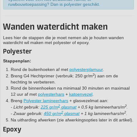
ruwbouwtoepassing? Dan is polyester geschikt.
Wanden waterdicht maken
Lees hier de stappen die je moet nemen als je houten wanden
waterdicht wil maken met polyester of epoxy.
Polyester
Stappenplan:
Rond de buitenhoeken af met
polyesterplamuur
.
2
Breng G4 Hechtprimer (verbruik: 250 gr/m
) aan om de
hechting te verbeteren.
Rond de binnenhoeken na minimaal 30 minuten en maximaal
12 uur af met
polyesterhars
+
katoenvezel
.
Breng
Polyester lamineerhars
+ glasvezelmat aan:
2
2
- Licht gebruik:
225 gr/m
glasmat
+ 0,5 kg lamineerhars/m
.
2
2
- Zwaar gebruik:
450 gr/m
glasmat
+ 1 kg lamineerhars/m
.
Na uitharding afwerken (zie afwerkingsopties later in dit artikel).
Epoxy