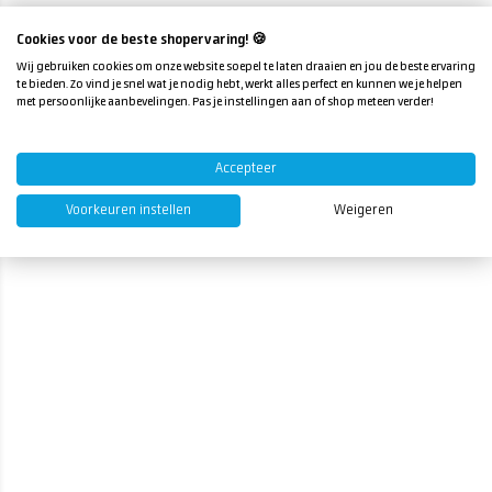
Cookies voor de beste shopervaring! 🍪
Wij gebruiken cookies om onze website soepel te laten draaien en jou de beste ervaring
te bieden. Zo vind je snel wat je nodig hebt, werkt alles perfect en kunnen we je helpen
met persoonlijke aanbevelingen. Pas je instellingen aan of shop meteen verder!
Accepteer
Voorkeuren instellen
Weigeren