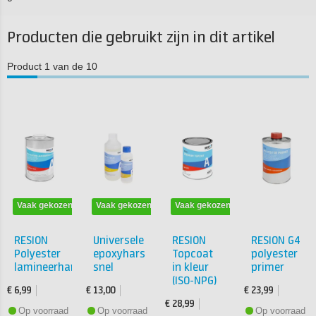
Producten die gebruikt zijn in dit artikel
Product 1 van de 10
Vaak gekozen
Vaak gekozen
Vaak gekozen
RESION
Universele
RESION
RESION G4
Polyester
epoxyhars
Topcoat
polyester
lamineerhars
snel
in kleur
primer
(ISO-NPG)
€ 6,99
€ 13,00
€ 23,99
€ 28,99
Op voorraad
Op voorraad
Op voorraad