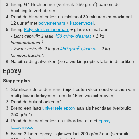
2
Breng G4 Hechtprimer (verbruik: 250 gr/m
) aan om de
hechting te verbeteren.
Rond de binnenhoeken na minimaal 30 minuten en maximaal
12 uur af met
polyesterhars
+
katoenvezel
.
Breng
Polyester lamineerhars
+ glasvezelmat aan:
2
- Licht gebruik: 1 laag
450 gr/m
glasmat
+ 1 kg
2
lamineerhars/m
.
2
- Zwaar gebruik:
2 lagen
450 gr/m
glasmat
+ 2 kg
2
lamineerhars/m
.
Na uitharding afwerken (zie afwerkingsopties later in dit artikel).
Epoxy
Stappenplan:
Stabiliseer de ondergrond (bijv. houten vloer eerst voorzien van
multiplex/underlayment, om de 15cm vastschroeven).
Rond de buitenhoeken af.
Breng een laag
universele epoxy
aan als hechtlaag (verbruik:
2
250 gr/m
).
Rond de binnenhoeken na uitharding af met
epoxy
+
katoenvezel
.
Breng 2 lagen epoxy + glasweefsel 200 gr/m2 aan (verbruik:
2