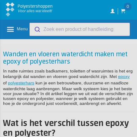
Polyestershoppen
0
Voor alles wat kleeft!
Menu
Zoek een product of handleiding
Wanden en vloeren waterdicht maken met
epoxy of polyesterhars
In natte ruimtes zoals badkamers, toiletten of wasruimtes is het erg
belangrijk dat wanden en vloeren goed waterdicht zijn. Met
epoxy
of
polyesterhars
kun je een betrouwbare, duurzame en naadloze
waterdichte laag aanbrengen. Maar welk systeem kies je het beste
voor jouw situatie? In dit artikel leggen we uit wat de verschillen zijn
tussen epoxy en polyester, wanneer je welk systeem gebruikt en
hoe je de ondergrond juist voorbereidt, aanbrengt en afwerkt.
Wat is het verschil tussen epoxy
en polyester?