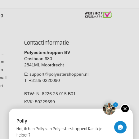
ng
Contactinformatie
Polyestershoppen BV
or…
Oostbaan 680
on
2841ML
Moordrecht
men…
E:
support@polyestershoppen.nl
 mall…
T:
+3185 0220090
tri…
BTW:
NL8226.25.015.B01
KVK:
50229699
1
Polly
Hoi, ik ben Polly van Polyestershoppen! Kan ik je
helpen?