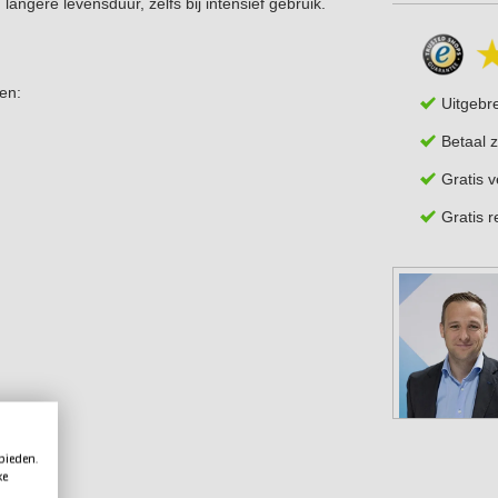
 langere levensduur, zelfs bij intensief gebruik.
en:
Uitgebr
Betaal z
Gratis 
Gratis 
 bieden.
ke