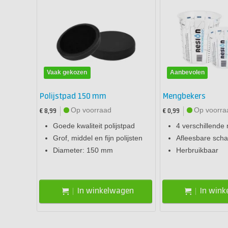
Vaak gekozen
Aanbevolen
Polijstpad 150 mm
Mengbekers
Op voorraad
Op voorra
€ 8,99
€ 0,99
Goede kwaliteit polijstpad
4 verschillende
Grof, middel en fijn polijsten
Afleesbare schaa
Diameter: 150 mm
Herbruikbaar
In winkelwagen
In win