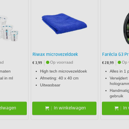
Riwax microvezeldoek
Farécla G3 Pr
ad
Op voorraad
Op 
€ 3,99
€ 28,99
 maten
High tech microvezeldoek
Alles in 1 
l in ml
Afmeting: 40 x 40 cm
Verwijdert
hologram
Uitwasbaar
Handmatig
gebruik
kelwagen
In winkelwagen
In