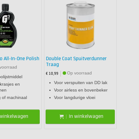
o All-In-One Polish
Double Coat Spuitverdunner
Traag
voorraad
Op voorraad
€ 10,99
polijstmiddel
Voor verspuiten van DD lak
 krasjes en
men
Voor airless en bovenbeker
 of machinaal
Voor langdurige vloei
 winkelwagen
In winkelwagen