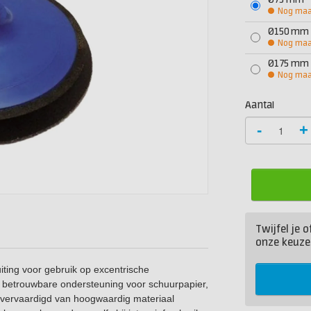
Ø75 mm
Nog maar
Ø150 mm
Nog maar
Ø175 mm
Nog maar
Aantal
-
+
Twijfel je 
onze keuze
iting voor gebruik op excentrische
n betrouwbare ondersteuning voor schuurpapier,
is vervaardigd van hoogwaardig materiaal