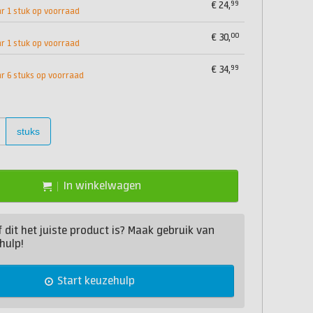
99
€
24,
 1 stuk op voorraad
00
€
30,
 1 stuk op voorraad
99
€
34,
 6 stuks op voorraad
stuks
In winkelwagen
of dit het juiste product is? Maak gebruik van
hulp!
Start keuzehulp