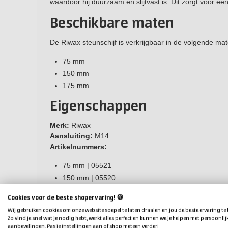
waardoor hij duurzaam en slijtvast is. Dit zorgt voor een
Beschikbare maten
De Riwax steunschijf is verkrijgbaar in de volgende mat
75 mm
150 mm
175 mm
Eigenschappen
Merk:
Riwax
Aansluiting:
M14
Artikelnummers:
75 mm | 05521
150 mm | 05520
175 mm | 05522
Cookies voor de beste shopervaring! 🍪
Wij gebruiken cookies om onze website soepel te laten draaien en jou de beste ervaring te
Zo vind je snel wat je nodig hebt, werkt alles perfect en kunnen we je helpen met persoonlij
aanbevelingen. Pas je instellingen aan of shop meteen verder!