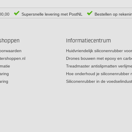
00,00
Supersnelle levering met PostNL
Bestellen op rekeni
rshoppen
Informatiecentrum
oorwaarden
Huidvriendelijk siliconenrubber vo
tershoppen.nl
Drones bouwen met epoxy en carb
rmatie
Treadmaster antislipmatten verlij
aring
Hoe onderhoud je siliconenrubber
aring
Siliconenrubber in de voedselindus