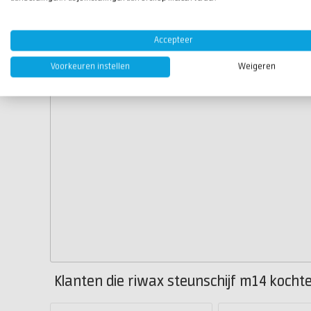
Accepteer
Voorkeuren instellen
Weigeren
Klanten die riwax steunschijf m14 kochte