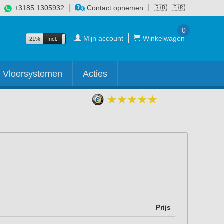
+3185 1305932
Contact opnemen
🇬🇧
🇫🇷
0
Mijn account
Winkelwagen
21%
Incl.
Excl.
Vloersystemen
Acties
Prijs