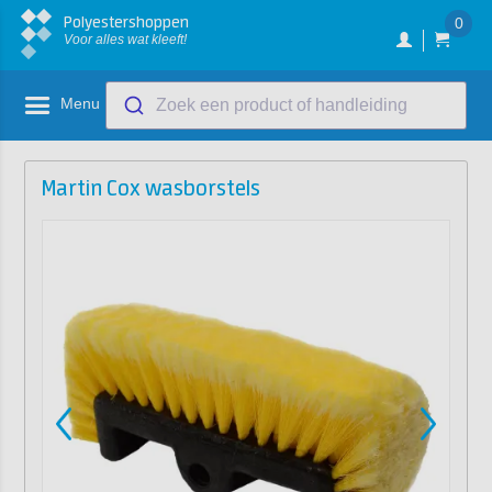
Polyestershoppen
0
Voor alles wat kleeft!
Menu
Zoek een product of handleiding
Martin Cox wasborstels