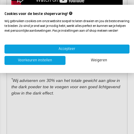
Eigenschappen
Cookies voor de beste shopervaring! 🍪
Wij gebruiken cookies om onze website soepel te laten draaien en jou de beste ervaring
*
Dosering:
5-40%
te bieden. Zo vind je snel wat je nodig hebt, werkt alles perfect en kunnen we je helpen
met persoonlijke aanbevelingen. Pas je instellingen aan of shop meteen verder!
Kleuren:
Groen
Accepteer
Kobaltblauw (donker)
Aquamarijn blauw (licht)
Voorkeuren instellen
Weigeren
Verpakking:
80 gram, 160 gram, 700 gram
*
Wij adviseren om 30% van het totale gewicht aan glow in
the dark poeder toe te voegen voor een goed lichtgevend
glow in the dark effect.