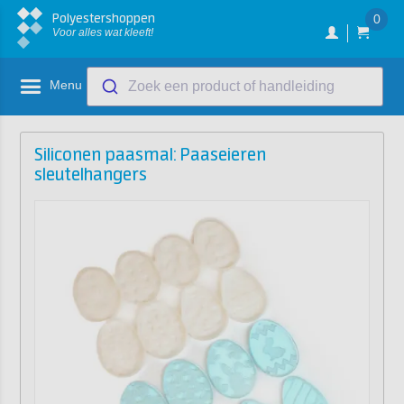
Polyestershoppen
0
Voor alles wat kleeft!
Menu
Zoek een product of handleiding
Siliconen paasmal: Paaseieren
sleutelhangers