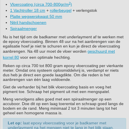
2
Vloercoating (circa 700-800gr/m
)
1 Vachtroller 18 cm
+
rollerbeugel
+ verlengstok
Platte wegwerpkwast 50 mm
Nitril handschoenen
Spiraalmenger
Nu is het tijd om de badkamer met underlayment af te werken met
de epoxy vloercoating. Binnen 48 uur na het aanbrengen van de
egalisatie hoef je niet te schuren en kun je direct de vloercoating
aanbrengen. Na 48 uur moet de vloer worden
geschuurd met
korrel 80
voor een optimale hechting.
Reken op circa 700 tot 800 gram epoxy vloercoating per vierkante
meter. Omdat ons systeem oplosmiddelvrij is, verdampt er niets
dus heb je direct een goede laagdikte. Om die reden is het
aanbrengen van één laag voldoende.
Giet de verharder bij het blik vloercoating basis en voeg het
pigment toe. Schraap het pigment uit met een mengspatel.
Meng vervolgens alles goed met een spiraalmenger op een
accuboor. Doe dit op een laag toerental en schraap goed langs de
bodem en de rand. Meng minimaal 2 tot 3 minuten lang tot het
geheel een homogene massa is.
Let op:
laat epoxy vloercoating voor je badkamer met
underlayment na het mengen niet te lang in het blik staan.