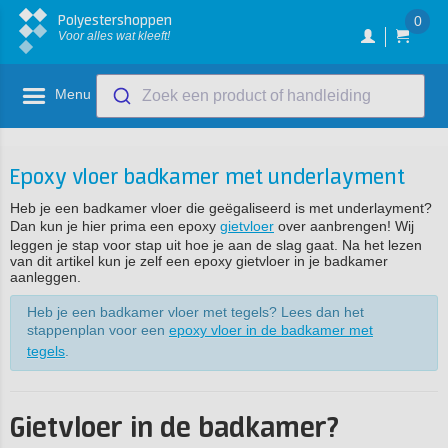
Polyestershoppen
0
Voor alles wat kleeft!
Menu
Zoek een product of handleiding
Epoxy vloer badkamer met underlayment
Heb je een badkamer vloer die geëgaliseerd is met underlayment?
Dan kun je hier prima een epoxy
gietvloer
over aanbrengen! Wij
leggen je stap voor stap uit hoe je aan de slag gaat. Na het lezen
van dit artikel kun je zelf een epoxy gietvloer in je badkamer
aanleggen.
Heb je een badkamer vloer met tegels? Lees dan het
stappenplan voor een
epoxy vloer in de badkamer met
tegels
.
Gietvloer in de badkamer?