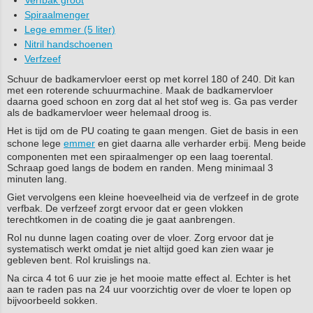
Verfbak groot
Spiraalmenger
Lege emmer (5 liter)
Nitril handschoenen
Verfzeef
Schuur de badkamervloer eerst op met korrel 180 of 240. Dit kan
met een roterende schuurmachine. Maak de badkamervloer
daarna goed schoon en zorg dat al het stof weg is. Ga pas verder
als de badkamervloer weer helemaal droog is.
Het is tijd om de PU coating te gaan mengen. Giet de basis in een
schone lege
emmer
en giet daarna alle verharder erbij. Meng beide
componenten met een spiraalmenger op een laag toerental.
Schraap goed langs de bodem en randen. Meng minimaal 3
minuten lang.
Giet vervolgens een kleine hoeveelheid via de verfzeef in de grote
verfbak. De verfzeef zorgt ervoor dat er geen vlokken
terechtkomen in de coating die je gaat aanbrengen.
Rol nu dunne lagen coating over de vloer. Zorg ervoor dat je
systematisch werkt omdat je niet altijd goed kan zien waar je
gebleven bent. Rol kruislings na.
Na circa 4 tot 6 uur zie je het mooie matte effect al. Echter is het
aan te raden pas na 24 uur voorzichtig over de vloer te lopen op
bijvoorbeeld sokken.