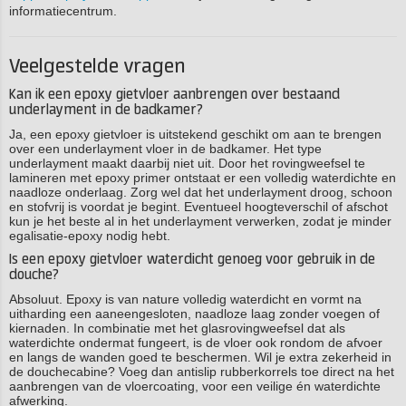
informatiecentrum.
Veelgestelde vragen
Kan ik een epoxy gietvloer aanbrengen over bestaand
underlayment in de badkamer?
Ja, een epoxy gietvloer is uitstekend geschikt om aan te brengen
over een underlayment vloer in de badkamer. Het type
underlayment maakt daarbij niet uit. Door het rovingweefsel te
lamineren met epoxy primer ontstaat er een volledig waterdichte en
naadloze onderlaag. Zorg wel dat het underlayment droog, schoon
en stofvrij is voordat je begint. Eventueel hoogteverschil of afschot
kun je het beste al in het underlayment verwerken, zodat je minder
egalisatie-epoxy nodig hebt.
Is een epoxy gietvloer waterdicht genoeg voor gebruik in de
douche?
Absoluut. Epoxy is van nature volledig waterdicht en vormt na
uitharding een aaneengesloten, naadloze laag zonder voegen of
kiernaden. In combinatie met het glasrovingweefsel dat als
waterdichte ondermat fungeert, is de vloer ook rondom de afvoer
en langs de wanden goed te beschermen. Wil je extra zekerheid in
de douchecabine? Voeg dan antislip rubberkorrels toe direct na het
aanbrengen van de vloercoating, voor een veilige én waterdichte
afwerking.