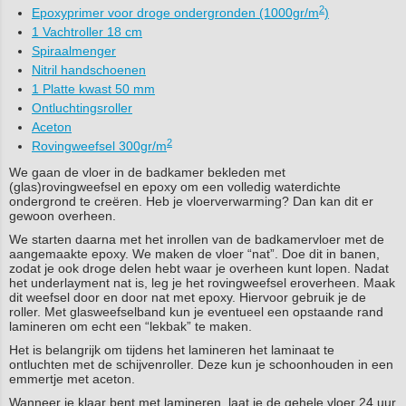
2
Epoxyprimer voor droge ondergronden (1000gr/m
)
1 Vachtroller 18 cm
Spiraalmenger
Nitril handschoenen
1 Platte kwast 50 mm
Ontluchtingsroller
Aceton
2
Rovingweefsel 300gr/m
We gaan de vloer in de badkamer bekleden met
(glas)rovingweefsel en epoxy om een volledig waterdichte
ondergrond te creëren. Heb je vloerverwarming? Dan kan dit er
gewoon overheen.
We starten daarna met het inrollen van de badkamervloer met de
aangemaakte epoxy. We maken de vloer “nat”. Doe dit in banen,
zodat je ook droge delen hebt waar je overheen kunt lopen. Nadat
het underlayment nat is, leg je het rovingweefsel eroverheen. Maak
dit weefsel door en door nat met epoxy. Hiervoor gebruik je de
roller. Met glasweefselband kun je eventueel een opstaande rand
lamineren om echt een “lekbak” te maken.
Het is belangrijk om tijdens het lamineren het laminaat te
ontluchten met de schijvenroller. Deze kun je schoonhouden in een
emmertje met aceton.
Wanneer je klaar bent met lamineren, laat je de gehele vloer 24 uur