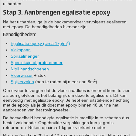
uitharden.
Stap 3. Aanbrengen egalisatie epoxy
Na het uitharden, ga je de badkamervloer vervolgens egaliseren
met epoxy. De benodigdheden hiervoor zijn:
Benodigdheden:
2
Egalisatie epoxy (circa 1kg/m
)
Vlakspaan
Spiraalmenger
Speciekuip of grote emmer
Nitril handschoenen
Vloerwisser
+ stok
2
Spijkerzolen
(aan te raden bij meer dan 8m
)
Om ervoor te zorgen dat de vloer naadloos is en eruit komt te zien
als een gietvloer, is het belangrijk om deze te egaliseren. Dit kan
eenvoudig met egalisatie epoxy. Je hebt een uitstekende hechting
met de epoxy als je dit doet met epoxy binnen 48 uur na het
aanbrengen van het rovingweefsel.
De hoeveelheid benodigde egalisatie is moeilijk in te schatten dus
bestel voldoende. Ongebruikte verpakkingen kun je gratis
retourneren. Reken op circa 1 kg per vierkante meter.
Maak in één keer 20 kg of 40 kg epoxy egalisatie aan. Meng eerst