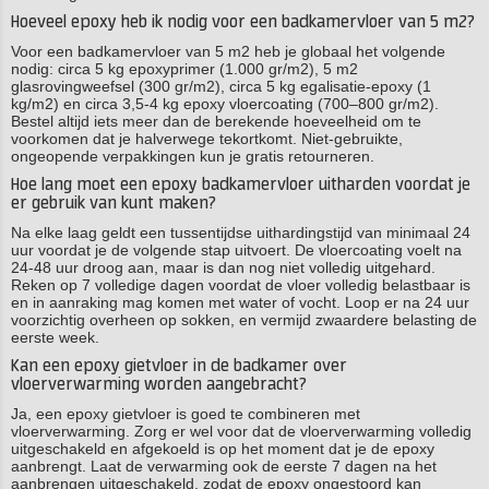
Hoeveel epoxy heb ik nodig voor een badkamervloer van 5 m2?
Voor een badkamervloer van 5 m2 heb je globaal het volgende
nodig: circa 5 kg epoxyprimer (1.000 gr/m2), 5 m2
glasrovingweefsel (300 gr/m2), circa 5 kg egalisatie-epoxy (1
kg/m2) en circa 3,5-4 kg epoxy vloercoating (700–800 gr/m2).
Bestel altijd iets meer dan de berekende hoeveelheid om te
voorkomen dat je halverwege tekortkomt. Niet-gebruikte,
ongeopende verpakkingen kun je gratis retourneren.
Hoe lang moet een epoxy badkamervloer uitharden voordat je
er gebruik van kunt maken?
Na elke laag geldt een tussentijdse uithardingstijd van minimaal 24
uur voordat je de volgende stap uitvoert. De vloercoating voelt na
24-48 uur droog aan, maar is dan nog niet volledig uitgehard.
Reken op 7 volledige dagen voordat de vloer volledig belastbaar is
en in aanraking mag komen met water of vocht. Loop er na 24 uur
voorzichtig overheen op sokken, en vermijd zwaardere belasting de
eerste week.
Kan een epoxy gietvloer in de badkamer over
vloerverwarming worden aangebracht?
Ja, een epoxy gietvloer is goed te combineren met
vloerverwarming. Zorg er wel voor dat de vloerverwarming volledig
uitgeschakeld en afgekoeld is op het moment dat je de epoxy
aanbrengt. Laat de verwarming ook de eerste 7 dagen na het
aanbrengen uitgeschakeld, zodat de epoxy ongestoord kan