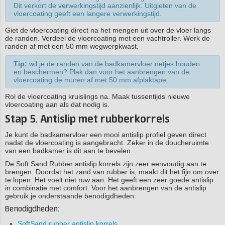
Dit verkort de verwerkingstijd aanzienlijk. Uitgieten van de
vloercoating geeft een langere verwerkingstijd.
Giet de vloercoating direct na het mengen uit over de vloer langs
de randen. Verdeel de vloercoating met een vachtroller. Werk de
randen af met een 50 mm wegwerpkwast.
Tip:
wil je de randen van de badkamervloer netjes houden
en beschermen? Plak dan voor het aanbrengen van de
vloercoating de muren af met 50 mm afplaktape.
Rol de vloercoating kruislings na. Maak tussentijds nieuwe
vloercoating aan als dat nodig is.
Stap 5. Antislip met rubberkorrels
Je kunt de badkamervloer een mooi antislip profiel geven direct
nadat de vloercoating is aangebracht. Zeker in de doucheruimte
van een badkamer is dit aan te bevelen.
De Soft Sand Rubber antislip korrels zijn zeer eenvoudig aan te
brengen. Doordat het zand van rubber is, maakt dit het fijn om over
te lopen. Het voelt niet ruw aan. Het geeft een zeer goede antislip
in combinatie met comfort. Voor het aanbrengen van de antislip
gebruik je onderstaande benodigdheden:
Benodigdheden:
SoftSand rubber antislip korrels