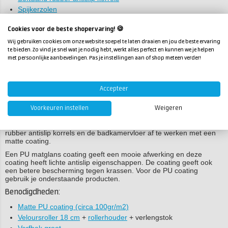
Spijkerzolen
Voor een mooie antislip vloer is het raadzaam om de korrels te
Cookies voor de beste shopervaring! 🍪
strooien. Dit kan erg eenvoudig met onze strooiverpakkingen.
Strooi de korrels ruim over de vloer wanneer deze nog nat is. Werk
Wij gebruiken cookies om onze website soepel te laten draaien en jou de beste ervaring
van achter naar voor en draag spijkerzolen.
te bieden. Zo vind je snel wat je nodig hebt, werkt alles perfect en kunnen we je helpen
met persoonlijke aanbevelingen. Pas je instellingen aan of shop meteen verder!
Laat de vloercoating nu minimaal 48 tot 72 uur uitharden. Daarna
kun je met de stofzuiger de losse korrels wegzuigen, waarna je een
mooi profiel overhoudt.
Accepteer
Stap 6. Matte vloercoating
Een andere optie is om de vloer mat af te werken met een PU
Voorkeuren instellen
Weigeren
coating voor epoxyvloeren. Uiteraard kun je deze afwerking ook
combineren door bijvoorbeeld de douchecabine uit te voeren met
rubber antislip korrels en de badkamervloer af te werken met een
matte coating.
Een PU matglans coating geeft een mooie afwerking en deze
coating heeft lichte antislip eigenschappen. De coating geeft ook
een betere bescherming tegen krassen. Voor de PU coating
gebruik je onderstaande producten.
Benodigdheden:
Matte PU coating (circa 100gr/m2)
Veloursroller 18 cm
+
rollerhouder
+ verlengstok