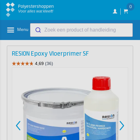
Polyestershoppen
0
Voor alles wat kleeft!
Menu
Zoek een product of handleiding
RESION Epoxy Vloerprimer SF