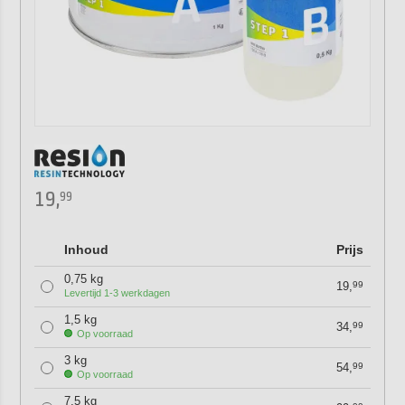
19,
99
Inhoud
Prijs
0,75 kg
19,
99
Levertijd 1-3 werkdagen
1,5 kg
34,
99
Op voorraad
3 kg
54,
99
Op voorraad
7,5 kg