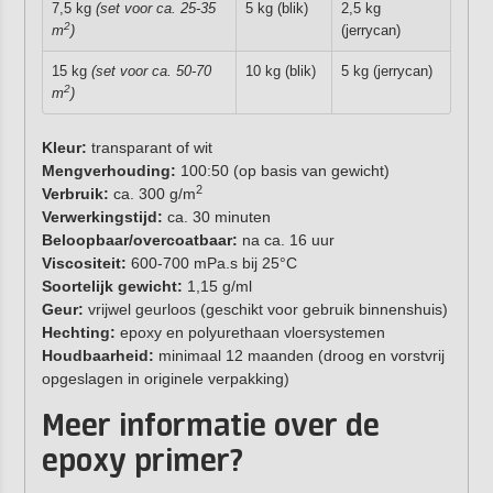
7,5 kg
(set voor ca. 25-35
5 kg (blik)
2,5 kg
2
m
)
(jerrycan)
15 kg
(set voor ca. 50-70
10 kg (blik)
5 kg (jerrycan)
2
m
)
Kleur:
transparant of wit
Mengverhouding:
100:50 (op basis van gewicht)
2
Verbruik:
ca. 300 g/m
Verwerkingstijd:
ca. 30 minuten
Beloopbaar/overcoatbaar:
na ca. 16 uur
Viscositeit:
600-700 mPa.s bij 25°C
Soortelijk gewicht:
1,15 g/ml
Geur:
vrijwel geurloos (geschikt voor gebruik binnenshuis)
Hechting:
epoxy en polyurethaan vloersystemen
Houdbaarheid:
minimaal 12 maanden (droog en vorstvrij
opgeslagen in originele verpakking)
Meer informatie over de
epoxy primer?