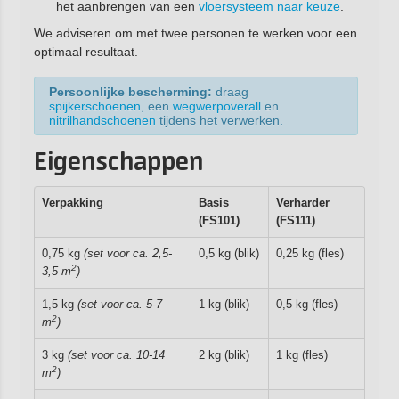
het aanbrengen van een
vloersysteem naar keuze
.
We adviseren om met twee personen te werken voor een
optimaal resultaat.
Persoonlijke bescherming:
draag
spijkerschoenen
, een
wegwerpoverall
en
nitrilhandschoenen
tijdens het verwerken.
Eigenschappen
Verpakking
Basis
Verharder
(FS101)
(FS111)
0,75 kg
(set voor ca. 2,5-
0,5 kg (blik)
0,25 kg (fles)
2
3,5 m
)
1,5 kg
(set voor ca. 5-7
1 kg (blik)
0,5 kg (fles)
2
m
)
3 kg
(set voor ca. 10-14
2 kg (blik)
1 kg (fles)
2
m
)