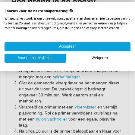
Hoe breng je de epoxy
vloerprimer SF aan?
Cookies voor de beste shopervaring! 🍪
Wij gebruiken cookies om onze website soepel te laten draaien en jou de beste ervaring
Volg onderstaande instructies om de vloerprimer aan te
te bieden. Zo vind je snel wat je nodig hebt, werkt alles perfect en kunnen we je helpen
met persoonlijke aanbevelingen. Pas je instellingen aan of shop meteen verder!
brengen:
Weeg component A (basis) en component B
(verharder) af in de verhouding 100:50 op gewicht.
Accepteer
Meng ze totdat er een heldere, homogene vloeistof
Voorkeuren instellen
Weigeren
ontstaat. Kleine sets meng je in een mengbeker.
Grotere emmers bieden voldoende ruimte om
component B direct bij component A te voegen en te
mengen met een
spiraalmenger
.
Giet de gemengde vloerprimer na het mengen direct
uit over de vloer. De verwerkingstijd bedraagt
ongeveer 30 minuten. Werk daarom snel en
methodisch.
Verspreid de primer met een
vloerwisser
en vermijd
plasvorming. Rol de primer vervolgens kruislings na
met een
nylon vachtroller
voor een egale, plasvrije
laag.
Na circa 16 uur is de primer beloopbaar en klaar voor