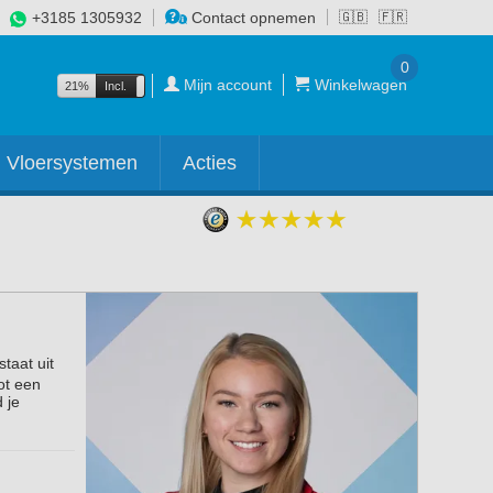
+3185 1305932
Contact opnemen
🇬🇧
🇫🇷
0
Mijn account
Winkelwagen
21%
Incl.
Excl.
Vloersystemen
Acties
taat uit
ot een
 je