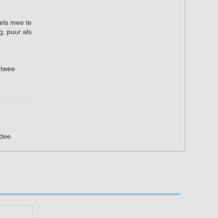
els mee te
, puur als
 twee
dee.