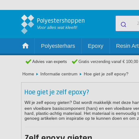
Polyestershoppen
Voor alles wat kleeft!
Polyesterhars
Epoxy
Resin Art
Advies van experts
Gratis verzending vanaf € 100,00
Home
Informatie centrum
Hoe giet je zelf epoxy?
Hoe giet je zelf epoxy?
Wil je zelf epoxy gieten? Dat wordt makkelijk met deze ha
een vloeibare basiscomponent (hars) en een vloeibare ver
hard, plastic-achtig materiaal. Het materiaal is eenvoudig
genoeg artikelen om inspiratie op te kunnen doen en om z
Zelf epoxy gieten