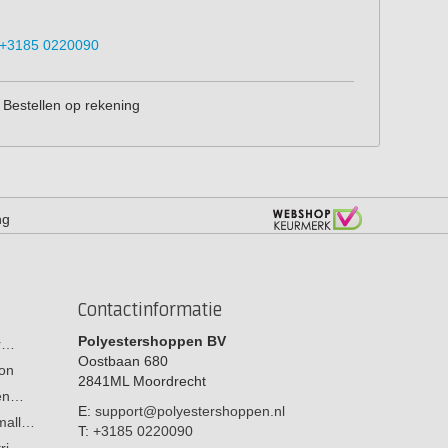
+3185 0220090
Bestellen op rekening
ng
Contactinformatie
Polyestershoppen BV
or…
Oostbaan 680
on
2841ML
Moordrecht
men…
E:
support@polyestershoppen.nl
 mall…
T:
+3185 0220090
tri…