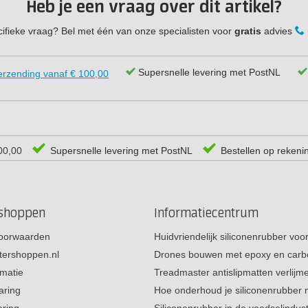
Heb je een vraag over dit artikel?
ifieke vraag? Bel met één van onze specialisten voor
gratis
advies
Supersnelle levering met PostNL
erzending vanaf € 100,00
00,00
Supersnelle levering met PostNL
Bestellen op rekeni
rshoppen
Informatiecentrum
oorwaarden
Huidvriendelijk siliconenrubber vo
tershoppen.nl
Drones bouwen met epoxy en carb
rmatie
Treadmaster antislipmatten verlij
aring
Hoe onderhoud je siliconenrubber
aring
Siliconenrubber in de voedselindus