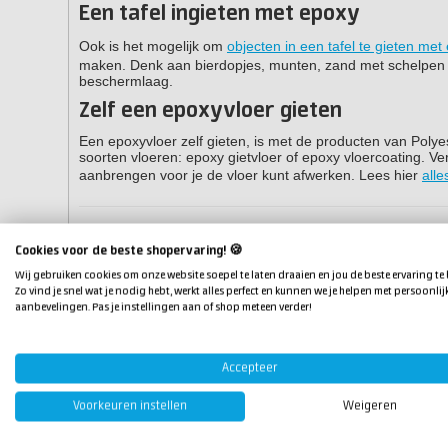
Een tafel ingieten met epoxy
Ook is het mogelijk om
objecten in een tafel te gieten met
maken. Denk aan bierdopjes, munten, zand met schelpen e
beschermlaag.
Zelf een epoxyvloer gieten
Een epoxyvloer zelf gieten, is met de producten van Polye
soorten vloeren: epoxy gietvloer of epoxy vloercoating. Ve
aanbrengen voor je de vloer kunt afwerken. Lees hier
all
Neem contact op
Cookies voor de beste shopervaring! 🍪
Wij gebruiken cookies om onze website soepel te laten draaien en jou de beste ervaring te
Weet je niet zeker of het mogelijk is om het object in te 
Zo vind je snel wat je nodig hebt, werkt alles perfect en kunnen we je helpen met persoonlij
aanbevelingen. Pas je instellingen aan of shop meteen verder!
Producten die gebruikt zijn in dit artik
Accepteer
Product 1 van de 3
Voorkeuren instellen
Weigeren