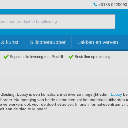
+3185 0220090
 & kunst
Siliconenrubber
Lakken en verven
Supersnelle levering met PostNL
Bestellen op rekening
ndleiding. Epoxy is een kunsthars met diverse mogelijkheden.
Epoxy
bes
harder. Na menging van beide elementen zal het materiaal uitharden t
 te verwerken, ook voor de doe-het-zelver. In ons informatiecentrum vind
elf aan de slag te kunnen!