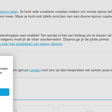
 epoxy resin
. Je kunt vele creatieve creaties maken om mooie epoxy taf
n meer. Maar je kunt ook tafels voorzien van een dunne epoxy coating
stershoppen een makkie! Ten eerste is het van belang om te kiezen uit
rvolgens moet je de vloer voorbereiden. Daarna ga je de juiste primer
es over het aanleggen van epoxy vloeren
.
 bieden.
gieten? Neem gerust
contact
met ons op dan bespreken we samen jouw i
ke
el