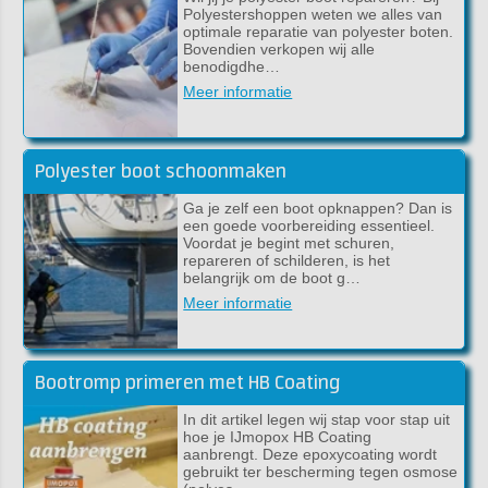
Polyestershoppen weten we alles van
optimale reparatie van polyester boten.
Bovendien verkopen wij alle
benodigdhe…
Meer informatie
Polyester boot schoonmaken
Ga je zelf een boot opknappen? Dan is
een goede voorbereiding essentieel.
Voordat je begint met schuren,
repareren of schilderen, is het
belangrijk om de boot g…
Meer informatie
Bootromp primeren met HB Coating
In dit artikel legen wij stap voor stap uit
hoe je IJmopox HB Coating
aanbrengt. Deze epoxycoating wordt
gebruikt ter bescherming tegen osmose