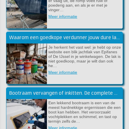
er vaag uit, de romp voelt ruw of
poederig aan, en als je er met je
vinger…
Meer informatie
Waarom een goedkope verdunner jouw dure lakwerk kan verpesten
Je herkent het vast wel: je hebt op onze
website een blik jachtlak van Epifanes
of De IJssel in je winkelwagen. De lak is
niet goedkoop, maar je wilt dan ook
he…
Meer informatie
Bootraam vervangen of inkitten. De complete handleiding (Sika)
Een lekkend bootraam is een van de
meest hardnekkige ergernissen die een
boot kan hebben. Het veroorzaakt
vochtplekken en schimmel, en tast op
termijn zelfs de…
Meer informatie