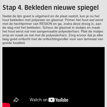
Stap 4. Bekleden nieuwe spiegel
Nadat de lijm goed is uitgehard en de plaat vastzit, kun je nu het
hout bekleden met polyester en glasmat. Primer het hout wel eerst
met de hechtprimer van RESION en ga, zodra deze droog is, aan
de slag met het bekleden. Scheur de glasmat in stukjes en maak
het hout eerst nat met aangemaakte polyesterhars. Plak de matjes
erop en maak ze nat met de polyesterhars. Zorg ervoor dat je elke
laag goed ontlucht met de ontluchtingsroller voor een laminaat van
goede kwaliteit.