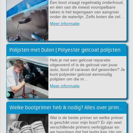
Een boot vraagt regelmatig onderhoud,
en één van de meest voorspelbare
taken is het tegengaan van aangroei
onder de waterlijn. Zelfs boten die zel…
Meer informatie
Polijsten met Dulon | Polyester gelcoat polijsten
Heb je net een gelcoat reparatie
uitgevoerd of is de gelcoat van jouw
auto, boot of caravan dof geworden? Je
kunt polyester gelcoat eenvoudig
polijsten om die m…
Meer informatie
Welke bootprimer heb ik nodig? Alles over primers!
Wat is de beste primer en welke primer
is geschikt voor mijn boot? Er zijn veel
verschillende primers verkrijgbaar en
we begrijpen dat het lastig kan zijn om