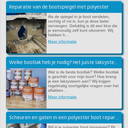
Reparatie van de bootspiegel met polyester
Als de spiegel in je boot versleten,
vochtig of rot is, kun je deze beter
vervangen. Gelukkig is dit een klus die
je eenvoudig zelf kunt uitvoeren. Wij
hebben h…
Meer informatie
Welke bootlak heb je nodig? Het juiste laksysteem voor jouw boot!
Wat is de beste bootlak? Welke bootlak
is geschikt voor mijn boot? Hoe breng
je een laksysteem aan? Wij krijgen
regelmatig soortgelijke vragen over het
aflakken…
Meer informatie
Scheuren en gaten in een polyester boot repareren
Wil jij je polyester boot repareren? Bij