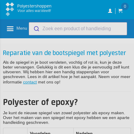
Polyestershoppen
0
Voor alles wat kleeft!
Menu
Zoek een product of handleiding
Reparatie van de bootspiegel met polyester
Als de spiegel in je boot versleten, vochtig of rot is, kun je deze
beter vervangen. Gelukkig is dit een klus die je eenvoudig zelf kunt
uitvoeren. Wij hebben hier een handig stappenplan voor
geschreven. Lees in dit artikel hoe je het aanpakt. Neem voor meer
informatie
contact
met ons op!
Polyester of epoxy?
Je kunt de nieuwe spiegel van zowel polyester als epoxy maken.
Over het maken van een spiegel met epoxy hebben we een aparte
handleiding geschreven.
Voordelen
Nadelen