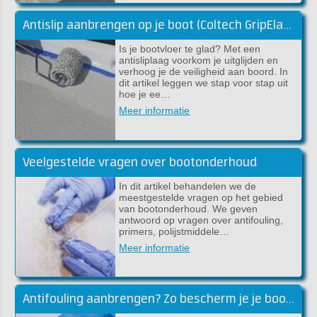
Antislip aanbrengen op je boot (Coltech GripElast)
Is je bootvloer te glad? Met een
antisliplaag voorkom je uitglijden en
verhoog je de veiligheid aan boord. In
dit artikel leggen we stap voor stap uit
hoe je ee…
Meer informatie
Veelgestelde vragen over bootonderhoud
In dit artikel behandelen we de
meestgestelde vragen op het gebied
van bootonderhoud. We geven
antwoord op vragen over antifouling,
primers, polijstmiddele…
Meer informatie
Antifouling aanbrengen? Zo bescherm je je boot tegen aangroei