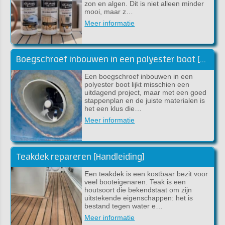
zon en algen. Dit is niet alleen minder
mooi, maar z…
Meer informatie
Boegschroef inbouwen in een polyester boot [handleiding]
Een boegschroef inbouwen in een
polyester boot lijkt misschien een
uitdagend project, maar met een goed
stappenplan en de juiste materialen is
het een klus die…
Meer informatie
Teakdek repareren [Handleiding]
Een teakdek is een kostbaar bezit voor
veel booteigenaren. Teak is een
houtsoort die bekendstaat om zijn
uitstekende eigenschappen: het is
bestand tegen water e…
Meer informatie