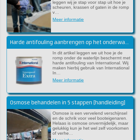
leggen wij je stap voor stap uit hoe je
scheuren, krassen of gaten in de romp
v…
Meer informatie
Harde antifouling aanbrengen op het onderwaterschip
In dit artikel leggen we uit hoe je de
romp onder de waterlijn beschermt met
harde antifouling van International. Wij
maken hierbij gebruik van International
In…
Meer informatie
Osmose behandelen in 5 stappen [handleiding]
Osmose is een vervelend verschijnsel
en de schrik voor veel booteigenaren.
Helaas is osmose onvermijdelijk, maar
gelukkig kun je het wel zelf voorkomen
of verhe…