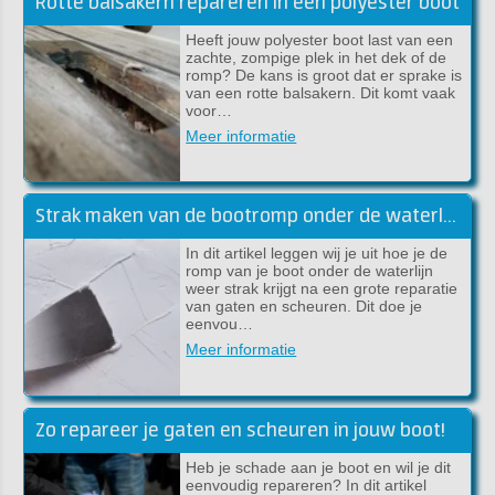
Rotte balsakern repareren in een polyester boot
Heeft jouw polyester boot last van een
zachte, zompige plek in het dek of de
romp? De kans is groot dat er sprake is
van een rotte balsakern. Dit komt vaak
voor…
Meer informatie
Strak maken van de bootromp onder de waterlijn met epoxy plamuur
In dit artikel leggen wij je uit hoe je de
romp van je boot onder de waterlijn
weer strak krijgt na een grote reparatie
van gaten en scheuren. Dit doe je
eenvou…
Meer informatie
Zo repareer je gaten en scheuren in jouw boot!
Heb je schade aan je boot en wil je dit
eenvoudig repareren? In dit artikel