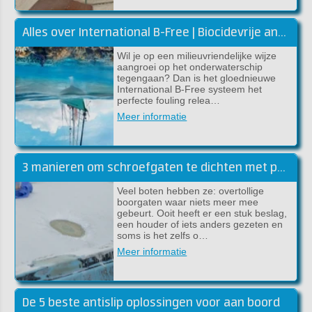
Alles over International B-Free | Biocidevrije antifouling
Wil je op een milieuvriendelijke wijze
aangroei op het onderwaterschip
tegengaan? Dan is het gloednieuwe
International B-Free systeem het
perfecte fouling relea…
Meer informatie
3 manieren om schroefgaten te dichten met polyester
Veel boten hebben ze: overtollige
boorgaten waar niets meer mee
gebeurt. Ooit heeft er een stuk beslag,
een houder of iets anders gezeten en
soms is het zelfs o…
Meer informatie
De 5 beste antislip oplossingen voor aan boord