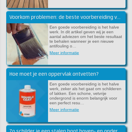
Voorkom problemen: de beste voorbereiding voor lakwerk
Een goede voorbereiding is het halve
werk. In dit artikel geven wij je een
aantal adviezen om het beste resultaat
te behalen wanneer je een nieuwe
antifouling o…
Meer informatie
Hoe moet je een oppervlak ontvetten?
Een goede voorbereiding is het halve
werk, zeker als het gaat om schilderen
of lakken. Een schone, vetvrije
ondergrond is enorm belangrijk voor
een perfect resu…
Meer informatie
Zo schilder je een stalen boot boven- en onder de waterlijn