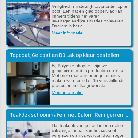
Veiligheid is natuurlijk topprioriteit op je
boot. Een nat en glad oppervlak kan
immers tijdens het varen
levensgevaarlijke situaties opleveren.
Daarom is het c…
Meer informatie
Topcoat, Gelcoat en DD Lak op kleur bestellen
Bij Polyestershoppen zijn we
gespecialiseerd in producten op kleur.
Met onze moderne mengmachines
maken we meer dan 15 verschillende
producten in elke gewenste…
Meer informatie
Teakdek schoonmaken met Dulon | Reinigen en kleur herstellen
Het teakdek van je boot is een echte
blikvanger, maar kan helaas snel
vergrijzen en vies worden door regen,