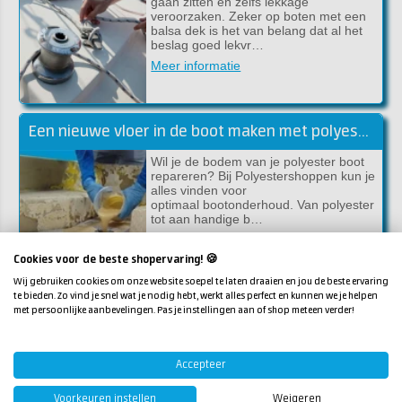
gaan zitten en zelfs lekkage
veroorzaken. Zeker op boten met een
balsa dek is het van belang dat al het
beslag goed lekvr…
Meer informatie
Een nieuwe vloer in de boot maken met polyester
Wil je de bodem van je polyester boot
repareren? Bij Polyestershoppen kun je
alles vinden voor
optimaal bootonderhoud. Van polyester
tot aan handige b…
Meer informatie
Cookies voor de beste shopervaring! 🍪
Wij gebruiken cookies om onze website soepel te laten draaien en jou de beste ervaring
te bieden. Zo vind je snel wat je nodig hebt, werkt alles perfect en kunnen we je helpen
Je boot polijsten met Riwax!
met persoonlijke aanbevelingen. Pas je instellingen aan of shop meteen verder!
Na verloop van tijd verliest je boot, die
vroeger zo mooi glimmend in het water
lag, door allerlei weersinvloeden zijn
Accepteer
glans. Het polyester of lakwerk van je
bo…
Voorkeuren instellen
Weigeren