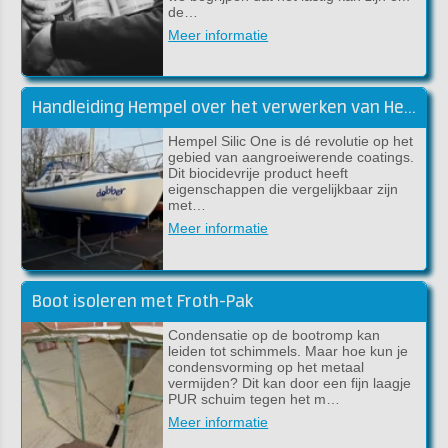
de…
Meer informatie
Handleiding Hempel over het verwerken van Hempel Silic One
Hempel Silic One is dé revolutie op het
gebied van aangroeiwerende coatings.
Dit biocidevrije product heeft
eigenschappen die vergelijkbaar zijn
met…
Meer informatie
Boot isoleren met Froth-Pak
Condensatie op de bootromp kan
leiden tot schimmels. Maar hoe kun je
condensvorming op het metaal
vermijden? Dit kan door een fijn laagje
PUR schuim tegen het m…
Meer informatie