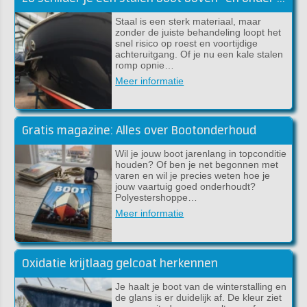
Staal is een sterk materiaal, maar
zonder de juiste behandeling loopt het
snel risico op roest en voortijdige
achteruitgang. Of je nu een kale stalen
romp opnie…
Meer informatie
Gratis magazine: Alles over Bootonderhoud
Wil je jouw boot jarenlang in topconditie
houden? Of ben je net begonnen met
varen en wil je precies weten hoe je
jouw vaartuig goed onderhoudt?
Polyestershoppe…
Meer informatie
Oxidatie krijtlaag gelcoat herkennen
Je haalt je boot van de winterstalling en
de glans is er duidelijk af. De kleur ziet