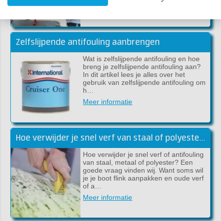
Meer informatie
Zelfslijpende antifouling aanbrengen
Wat is zelfslijpende antifouling en hoe
breng je zelfslijpende antifouling aan?
In dit artikel lees je alles over het
gebruik van zelfslijpende antifouling om
h…
Meer informatie
Hoe verwijder je snel verf van staal of polyester?
Hoe verwijder je snel verf of antifouling
van staal, metaal of polyester? Een
goede vraag vinden wij. Want soms wil
je je boot flink aanpakken en oude verf
of a…
Meer informatie