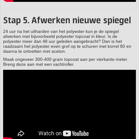
Stap 5. Afwerken nieuwe spiegel
24 uur na het uitharden van het polyester kun je de spiegel
afwerken met bijvoorbeeld polyester topcoat in kleur. Is de
polyester meer dan 48 uur geleden aangebracht? Dan is het
raadzaam het polyester even grof op te schuren met korrel 80 en
daarna te ontvetten met aceton.
Maak ongeveer 300-400 gram topcoat aan per vierkante meter.
Breng deze aan met een vachtroller.