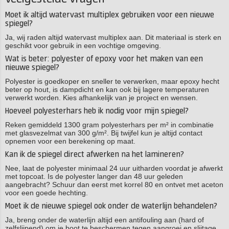
Moet ik altijd watervast multiplex gebruiken voor een nieuwe
spiegel?
Ja, wij raden altijd watervast multiplex aan. Dit materiaal is sterk en
geschikt voor gebruik in een vochtige omgeving.
Wat is beter: polyester of epoxy voor het maken van een
nieuwe spiegel?
Polyester is goedkoper en sneller te verwerken, maar epoxy hecht
beter op hout, is dampdicht en kan ook bij lagere temperaturen
verwerkt worden. Kies afhankelijk van je project en wensen.
Hoeveel polyesterhars heb ik nodig voor mijn spiegel?
Reken gemiddeld 1300 gram polyesterhars per m² in combinatie
met glasvezelmat van 300 g/m². Bij twijfel kun je altijd contact
opnemen voor een berekening op maat.
Kan ik de spiegel direct afwerken na het lamineren?
Nee, laat de polyester minimaal 24 uur uitharden voordat je afwerkt
met topcoat. Is de polyester langer dan 48 uur geleden
aangebracht? Schuur dan eerst met korrel 80 en ontvet met aceton
voor een goede hechting.
Moet ik de nieuwe spiegel ook onder de waterlijn behandelen?
Ja, breng onder de waterlijn altijd een antifouling aan (hard of
zelfslijpend) om je boot te beschermen tegen aangroei en slijtage.