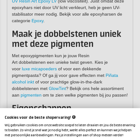
UV Resin Art Epoxy LV
(low viscositeit). Juist omdat deze
epoxyhars niet door UV licht verkleurt, heb je geen UV-
stabilisator meer nodig. Bekijk voor alle epoxyharsen de
categorie
Epoxy
.
Maak je dobbelstenen uniek
met deze pigmenten
Met epoxypigmenten kun je jouw Resin
Art dobbelstenen een unieke twist geven. Kies je
voor
luxe micapoeders
of voor een dekkende
pigmentpasta? Of ga jij voor gave effecten met
Piñata
alcohol inkt
of voor prachtige glow-in-the-dark
dobbelstenen met
GlowTint
? Bekijk ons hele assortiment
aan
pigmenten
om te zien welke pigmenten bij jou passen!
Eigenschappen
Cookies voor de beste shopervaring! 🍪
Vorm:
6-zijdige dobbelsteen (D6)
Wij gebruiken cookies om onze website soepel te laten draaien en jou de beste ervaring
Materiaal:
siliconen
te bieden. Zo vind je snel wat je nodig hebt, werkt alles perfect en kunnen we je helpen
Afmeting:
circa
3 x 3 cm
met persoonlijke aanbevelingen. Pas je instellingen aan of shop meteen verder!