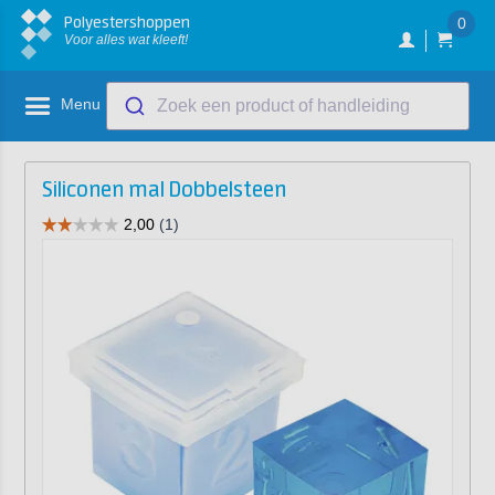
Polyestershoppen
0
Voor alles wat kleeft!
Menu
Zoek een product of handleiding
Siliconen mal Dobbelsteen