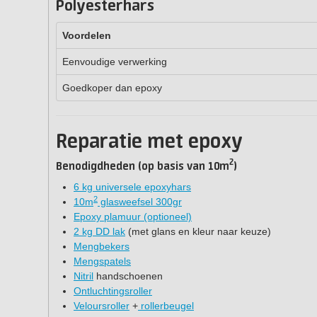
Polyesterhars
Voordelen
Eenvoudige verwerking
Goedkoper dan epoxy
Reparatie met epoxy
2
Benodigdheden (op basis van 10m
)
6 kg universele epoxyhars
2
10m
glasweefsel 300gr
Epoxy plamuur (optioneel)
2 kg DD lak
(met glans en kleur naar keuze)
Mengbekers
Mengspatels
Nitril
handschoenen
Ontluchtingsroller
Veloursroller
+
rollerbeugel