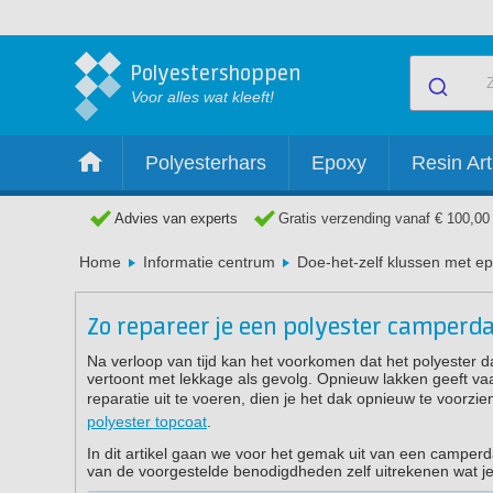
Polyestershoppen
Voor alles wat kleeft!
Polyesterhars
Epoxy
Resin Art
Advies van experts
Gratis verzending vanaf € 100,00
Home
Informatie centrum
Doe-het-zelf klussen met ep
Zo repareer je een polyester camperda
Na verloop van tijd kan het voorkomen dat het polyester da
vertoont met lekkage als gevolg. Opnieuw lakken geeft va
reparatie uit te voeren, dien je het dak opnieuw te voorz
polyester topcoat
.
In dit artikel gaan we voor het gemak uit van een camper
van de voorgestelde benodigdheden zelf uitrekenen wat je