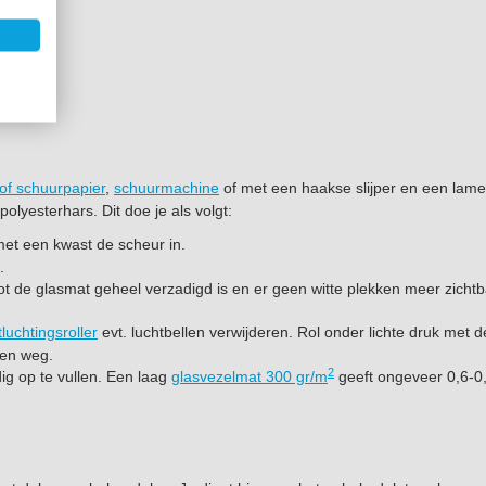
of schuurpapier
,
schuurmachine
of met een haakse slijper en een lamel
polyesterhars. Dit doe je als volgt:
et een kwast de scheur in.
.
ot de glasmat geheel verzadigd is en er geen witte plekken meer zichtb
luchtingsroller
evt. luchtbellen verwijderen. Rol onder lichte druk met de
ten weg.
2
ig op te vullen. Een laag
glasvezelmat 300 gr/m
geeft ongeveer 0,6-