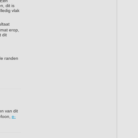
 Een
, dit is
ledig vlak
ltaat
lmat erop,
 dit
de randen
en van dit
lefoon,
e-