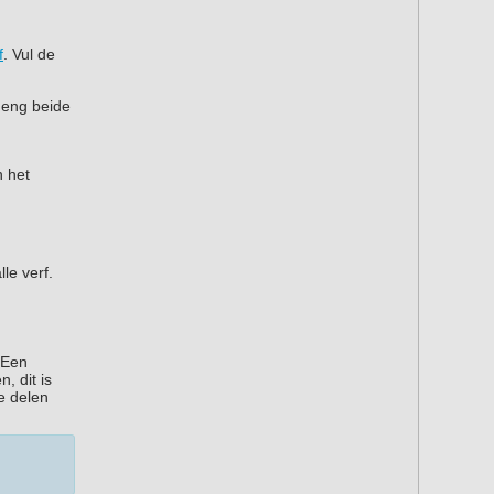
f
. Vul de
meng beide
n het
le verf.
 Een
, dit is
e delen