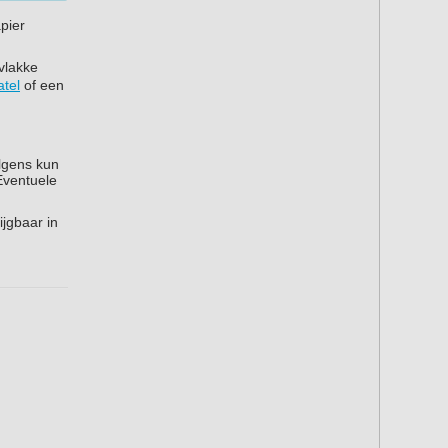
apier
vlakke
atel
of een
olgens kun
Eventuele
jgbaar in