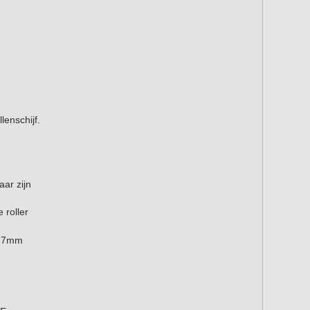
lenschijf.
aar zijn
 roller
0,7mm