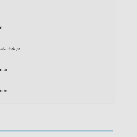
en
ak. Heb je
en en
 een