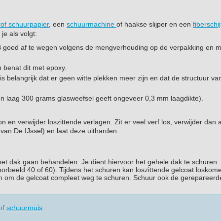
rof schuurpapier
, een
schuurmachine
of haakse slijper en een
fiberschij
e als volgt:
 goed af te wegen volgens de mengverhouding op de verpakking en 
 benat dit met epoxy.
 is belangrijk dat er geen witte plekken meer zijn en dat de structuur va
en laag 300 grams glasweefsel geeft ongeveer 0,3 mm laagdikte).
n verwijder loszittende verlagen. Zit er veel verf los, verwijder dan al
van De IJssel) en laat deze uitharden.
het dak gaan behandelen. Je dient hiervoor het gehele dak te schuren.
orbeeld 40 of 60). Tijdens het schuren kan loszittende gelcoat loskomen
egen om de gelcoat compleet weg te schuren. Schuur ook de gerepareerd
of
schuurmuis
.