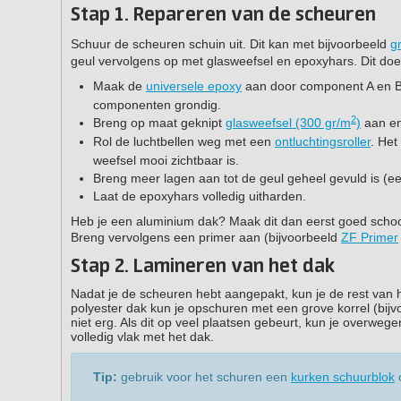
Stap 1. Repareren van de scheuren
Schuur de scheuren schuin uit. Dit kan met bijvoorbeeld
g
geul vervolgens op met glasweefsel en epoxyhars. Dit doe j
Maak de
universele epoxy
aan door component A en B
componenten grondig.
2
Breng op maat geknipt
glasweefsel (300 gr/m
)
aan en
Rol de luchtbellen weg met een
ontluchtingsroller
. Het
weefsel mooi zichtbaar is.
Breng meer lagen aan tot de geul geheel gevuld is (e
Laat de epoxyhars volledig uitharden.
Heb je een aluminium dak? Maak dit dan eerst goed schoon e
Breng vervolgens een primer aan (bijvoorbeeld
ZF Primer
Stap 2. Lamineren van het dak
Nadat je de scheuren hebt aangepakt, kun je de rest van 
polyester dak kun je opschuren met een grove korrel (bijvo
niet erg. Als dit op veel plaatsen gebeurt, kun je overw
volledig vlak met het dak.
Tip:
gebruik voor het schuren een
kurken schuurblok