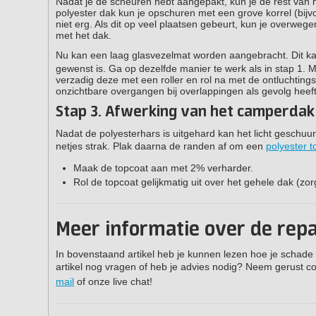
Nadat je de scheuren hebt aangepakt, kun je de rest van 
polyester dak kun je opschuren met een grove korrel (bijvo
niet erg. Als dit op veel plaatsen gebeurt, kun je overwe
met het dak.
Nu kan een laag glasvezelmat worden aangebracht. Dit k
gewenst is. Ga op dezelfde manier te werk als in stap 1. 
verzadig deze met een roller en rol na met de ontluchtings
onzichtbare overgangen bij overlappingen als gevolg heeft
Stap 3. Afwerking van het camperdak
Nadat de polyesterhars is uitgehard kan het licht gesch
netjes strak. Plak daarna de randen af om een
polyester t
Maak de topcoat aan met 2% verharder.
Rol de topcoat gelijkmatig uit over het gehele dak (z
Meer informatie over de rep
In bovenstaand artikel heb je kunnen lezen hoe je schade 
artikel nog vragen of heb je advies nodig? Neem gerust 
mail
of onze live chat!