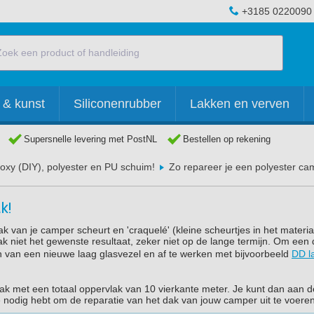
+3185 0220090
 & kunst
Siliconenrubber
Lakken en verven
Supersnelle levering met PostNL
Bestellen op rekening
oxy (DIY), polyester en PU schuim!
Zo repareer je een polyester ca
k!
k van je camper scheurt en 'craquelé' (kleine scheurtjes in het materia
ak niet het gewenste resultaat, zeker niet op de lange termijn. Om ee
ien van een nieuwe laag glasvezel en af te werken met bijvoorbeeld
DD l
dak met een totaal oppervlak van 10 vierkante meter. Je kunt dan aan 
 nodig hebt om de reparatie van het dak van jouw camper uit te voere