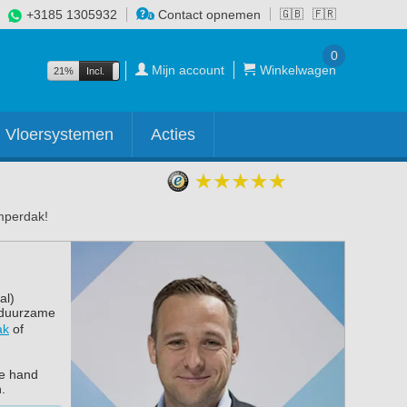
+3185 1305932
Contact opnemen
🇬🇧
🇫🇷
0
Mijn account
Winkelwagen
21%
Incl.
Excl.
Vloersystemen
Acties
mperdak!
al)
n duurzame
ak
of
de hand
n.