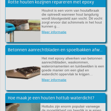
Rotte houten kozijnen repareren met epoxy
Houtrot is een vorm van houtafbraak
die optreedt wanneer hout langdurig
wordt blootgesteld aan vocht. Dit vocht
zorgt ervoor dat schimmels in het hout
kunnen g…
Meer informatie
Betonnen aanrechtbladen en spoelbakken afwerken met epoxy
Het met epoxy afwerken van betonnen
aanrechtbladen, waskommen,
waterornamenten en tuinbeelden is een
goede manier om een glad en
waterdicht oppervlak te krijgen…
Meer informatie
Hoe maak je een houten hottub waterdicht?
Hottubs zijn enorm populair vanwege
de mogelijkheid om heerlijk in je eigen