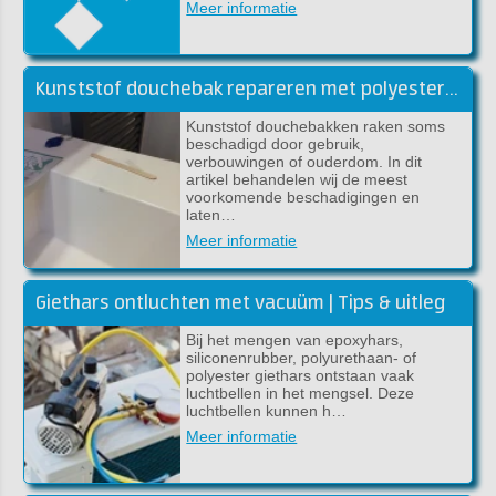
Meer informatie
Kunststof douchebak repareren met polyester of epoxy
Kunststof douchebakken raken soms
beschadigd door gebruik,
verbouwingen of ouderdom. In dit
artikel behandelen wij de meest
voorkomende beschadigingen en
laten…
Meer informatie
Giethars ontluchten met vacuüm | Tips & uitleg
Bij het mengen van epoxyhars,
siliconenrubber, polyurethaan- of
polyester giethars ontstaan vaak
luchtbellen in het mengsel. Deze
luchtbellen kunnen h…
Meer informatie