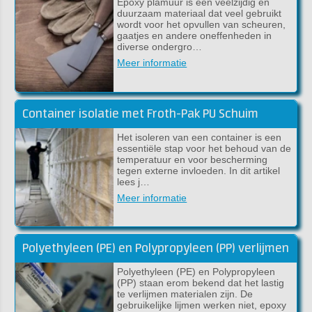
Epoxy plamuur is een veelzijdig en
duurzaam materiaal dat veel gebruikt
wordt voor het opvullen van scheuren,
gaatjes en andere oneffenheden in
diverse ondergro…
Meer informatie
Container isolatie met Froth-Pak PU Schuim
Het isoleren van een container is een
essentiële stap voor het behoud van de
temperatuur en voor bescherming
tegen externe invloeden. In dit artikel
lees j…
Meer informatie
Polyethyleen (PE) en Polypropyleen (PP) verlijmen
Polyethyleen (PE) en Polypropyleen
(PP) staan erom bekend dat het lastig
te verlijmen materialen zijn. De
gebruikelijke lijmen werken niet, epoxy