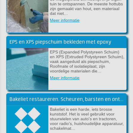
tuin te ontspannen. De meeste hottubs
zijn gemaakt van hout, een materiaal
dat niet…
Meer informatie
EPS en XPS piepschuim bekleden met epoxy
EPS (Expanded Polystyreen Schuim)
en XPS (Extruded Polystyreen Schuim),
vaak aangeduid als piepschuim,
Roofmate of isolatieplaat, zijn
voordelige materialen die…
Meer informatie
Bakeliet restaureren. Scheuren, barsten en ontbrekende stukken
Bakeliet is een harde, iets brosse
kunststof. Het is veel gebruikt voor
stuurwielen van auto's en tractoren,
voor radio's, huishoudelijke apparatuur,
schakelmat…