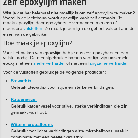
Zelf epoxylijm maken
Wist je dat het helemaal niet moeilijk is om zelf epoxylijm te maken?
Vooral in de jachtbouw wordt epoxylijm vaak zelf gemaakt. Je
maakt epoxylijm door epoxyhars te vermengen met een of
meerdere
vulstoffen
. Zo maak je een lijm die geheel voldoet aan de
eisen van de gebruiker.
Hoe maak je epoxylijm?
Voor het maken van epoxylijm heb je dus een epoxyhars en een
vulstof nodig. De meestgebruikte harsen voor lijm zijn universele
epoxy met een
snelle verharder
of met een
langzame verharder.
Voor de vulstoffen gebruik je de volgende producten:
Stewathix
Gebruik Stewathix voor stijve en sterke verbindingen.
Katoenvezel
Gebruik katoenvezel voor stijve, sterke verbindingen die zijn
gemaakt van hout.
Witte microballoons
Gebruik voor lichte verbindingen witte microballoons, vaak in
combinatie met een beetje Stewathix.