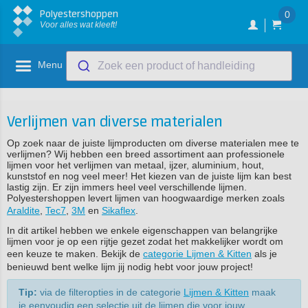
Polyestershoppen
0
Voor alles wat kleeft!
Menu
Zoek een product of handleiding
Verlijmen van diverse materialen
Op zoek naar de juiste lijmproducten om diverse materialen mee te
verlijmen? Wij hebben een breed assortiment aan professionele
lijmen voor het verlijmen van metaal, ijzer, aluminium, hout,
kunststof en nog veel meer! Het kiezen van de juiste lijm kan best
lastig zijn. Er zijn immers heel veel verschillende lijmen.
Polyestershoppen levert lijmen van hoogwaardige merken zoals
Araldite
,
Tec7
,
3M
en
Sikaflex
.
In dit artikel hebben we enkele eigenschappen van belangrijke
lijmen voor je op een rijtje gezet zodat het makkelijker wordt om
een keuze te maken. Bekijk de
categorie Lijmen & Kitten
als je
benieuwd bent welke lijm jij nodig hebt voor jouw project!
Tip:
via de filteropties in de categorie
Lijmen & Kitten
maak
je eenvoudig een selectie uit de lijmen die voor jouw