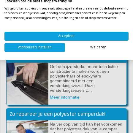
Cookies voor de beste shopervaring! 🍪
Of je nu werkt met epoxy, polyester of
Wij gebruiken cookies om onze website soepel te laten draaien en jou de beste ervaring
lakken, een goede voorbereiding én
te bieden. Zo vind je snel wat je nodig hebt, werkt alles perfect en kunnen we je helpen
een schone afwerking maken het
met persoonlijke aanbevelingen. Pas je instellingen aan of shop meteen verder!
verschil. En dat begint (en eindigt) bij
schoon…
Meer informatie
Accepteer
Voorkeuren instellen
Weigeren
De verschillen tussen glasweefsel, koolstofweefsel en aramideweefsel
Om een ijzersterke, maar toch lichte
constructie te maken wordt een
polyesterhars of epoxyhars
gecombineerd met een
versterkingsvezel. Deze
versterkingsvezels z…
Meer informatie
Zo repareer je een polyester camperdak!
Na verloop van tijd kan het voorkomen
dat het polyester dak van je camper