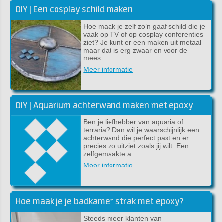
DIY | Een cosplay schild maken
Hoe maak je zelf zo’n gaaf schild die je
vaak op TV of op cosplay conferenties
ziet? Je kunt er een maken uit metaal
maar dat is erg zwaar en voor de
mees…
Meer informatie
DIY | Aquarium achterwand maken met epoxy
Ben je liefhebber van aquaria of
terraria? Dan wil je waarschijnlijk een
achterwand die perfect past en er
precies zo uitziet zoals jij wilt. Een
zelfgemaakte a…
Meer informatie
Hoe maak je je badkamer strak met epoxy?
Steeds meer klanten van