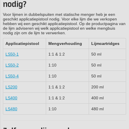
nodig?
Voor lijmen in dubbelspuiten met statische menger heb je een
geschikt applicatiepistool nodig. Voor elke lijm die we verkopen
hebben wij een geschikt applicatiepistool. Op de productpagina van
de lijm adviseren wij welk applicatiepistool en welke mengbuis
nodig zijn om de lijm te verwerken.
Applicatiepistool
Mengverhouding
Lijmcartridges
LS50-1
1:1 & 1:2
50 ml
LS50-2
1:10
50 ml
LS50-4
1:10
50 ml
LS200
1:1 & 1:2
200 ml
LS400
1:1 & 1:2
400 ml
LS480
1:10
480 ml