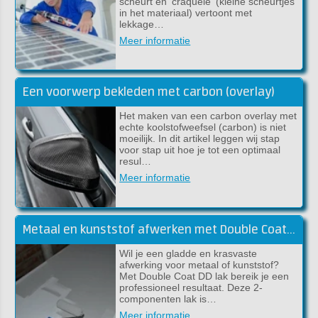
scheurt en 'craquelé' (kleine scheurtjes
in het materiaal) vertoont met
lekkage…
Meer informatie
Een voorwerp bekleden met carbon (overlay)
Het maken van een carbon overlay met
echte koolstofweefsel (carbon) is niet
moeilijk. In dit artikel leggen wij stap
voor stap uit hoe je tot een optimaal
resul…
Meer informatie
Metaal en kunststof afwerken met Double Coat DD lak
Wil je een gladde en krasvaste
afwerking voor metaal of kunststof?
Met Double Coat DD lak bereik je een
professioneel resultaat. Deze 2-
componenten lak is…
Meer informatie