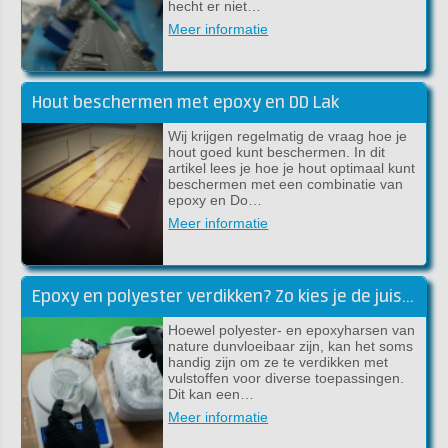
hecht er niet…
Meer informatie
Hout beschermen met epoxy en DD Lak
Wij krijgen regelmatig de vraag hoe je
hout goed kunt beschermen. In dit
artikel lees je hoe je hout optimaal kunt
beschermen met een combinatie van
epoxy en Do…
Meer informatie
Epoxy en polyester verdikken? Zo kies je de juiste vulstof!
Hoewel polyester- en epoxyharsen van
nature dunvloeibaar zijn, kan het soms
handig zijn om ze te verdikken met
vulstoffen voor diverse toepassingen.
Dit kan een…
Meer informatie