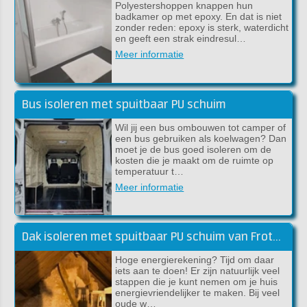
Polyestershoppen knappen hun
badkamer op met epoxy. En dat is niet
zonder reden: epoxy is sterk, waterdicht
en geeft een strak eindresul…
Meer informatie
Bus isoleren met spuitbaar PU schuim
Wil jij een bus ombouwen tot camper of
een bus gebruiken als koelwagen? Dan
moet je de bus goed isoleren om de
kosten die je maakt om de ruimte op
temperatuur t…
Meer informatie
Dak isoleren met spuitbaar PU schuim van Froth-Pak
Hoge energierekening? Tijd om daar
iets aan te doen! Er zijn natuurlijk veel
stappen die je kunt nemen om je huis
energievriendelijker te maken. Bij veel
oude w…