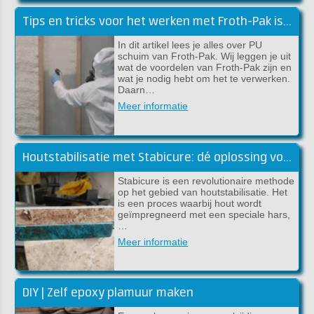
Tips en tricks voor het werken met Froth-Pak isolatieschuim
In dit artikel lees je alles over PU
schuim van Froth-Pak. Wij leggen je uit
wat de voordelen van Froth-Pak zijn en
wat je nodig hebt om het te verwerken.
Daarn…
Meer informatie
Houtstabilisatie met Stabicure: dé oplossing voor sterk en duurzaam hout
Stabicure is een revolutionaire methode
op het gebied van houtstabilisatie. Het
is een proces waarbij hout wordt
geïmpregneerd met een speciale hars,
…
Meer informatie
DIY | Zelf epoxy plamuur maken